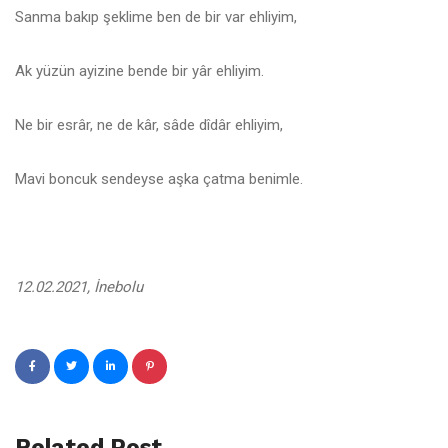
Sanma bakıp şeklime ben de bir var ehliyim,
Ak yüzün ayizine bende bir yâr ehliyim.
Ne bir esrâr, ne de kâr, sâde dîdâr ehliyim,
Mavi boncuk sendeyse aşka çatma benimle.
12.02.2021, İnebolu
Related Post