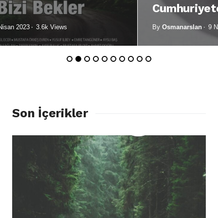
Cumhuriyetçiler Ve Demokratlar
By
Osmanarslan
9 Nisan 2023
3.2k Views
1
2
3
4
5
6
7
8
9
10
Son İçerikler