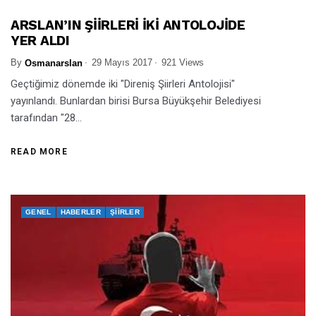
ARSLAN’IN ŞİİRLERİ İKİ ANTOLOJİDE
YER ALDI
GENEL
HABERLER
ŞIIRLER
By
29 Mayıs 2017
921 Views
Osmanarslan
Geçtiğimiz dönemde iki "Direniş Şiirleri Antolojisi"
yayınlandı. Bunlardan birisi Bursa Büyükşehir Belediyesi
tarafından "28...
READ MORE
GENEL
HABERLER
ŞIIRLER