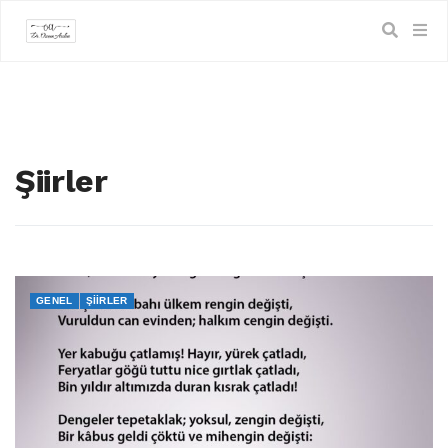
Şiirler
GENEL
ŞIIRLER