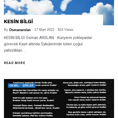
KESİN BİLGİ
By
17 Mart 2022
824 Views
Osmanarslan
KESİN BİLGİ Osman ARSLAN Künyemi yoklayanlar
görecek Kayıt altında Öykülerimde tüten çoğul
yalnızlıkları....
READ MORE
GENEL
ŞIIRLER