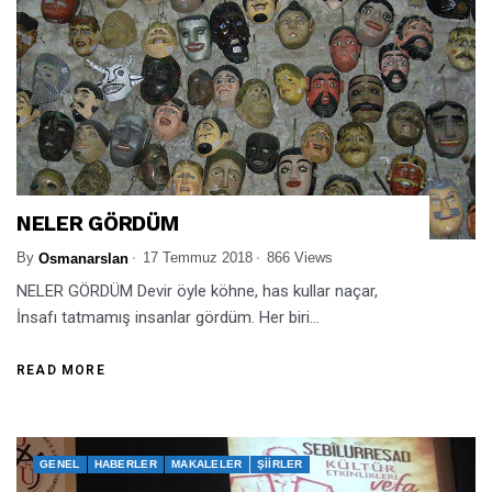
NELER GÖRDÜM
By
17 Temmuz 2018
866 Views
Osmanarslan
NELER GÖRDÜM Devir öyle köhne, has kullar naçar,
İnsafı tatmamış insanlar gördüm. Her biri...
READ MORE
GENEL
HABERLER
MAKALELER
ŞIIRLER