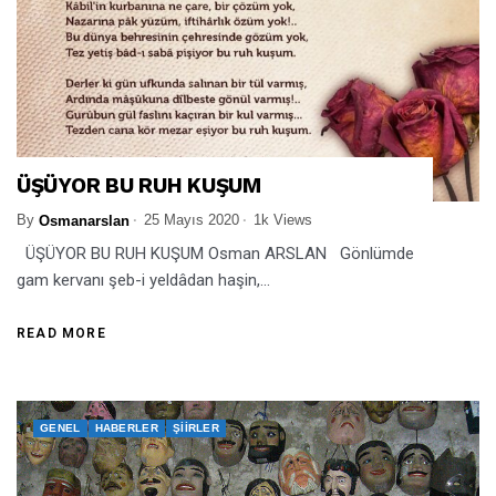
ÜŞÜYOR BU RUH KUŞUM
By
25 Mayıs 2020
1k Views
Osmanarslan
ÜŞÜYOR BU RUH KUŞUM Osman ARSLAN Gönlümde
gam kervanı şeb-i yeldâdan haşin,...
READ MORE
GENEL
HABERLER
ŞIIRLER