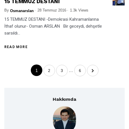
15 TEMMUZ DESTANI
By
28 Temmuz 2016
1.3k Views
Osmanarslan
15 TEMMUZ DESTANI -Demokrasi Kahramanlarına
İthaf olunur- Osman ARSLAN Bir geceydi, dehşetle
sarsıldı...
READ MORE
1
…
2
3
6
Hakkımda