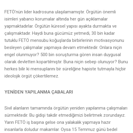
FETÖ’nün lider kadrosuna ulaşılamamıştır. Örgütün önemli
isimleri yabancı korumalar altında her gün açıklamalar
yapmaktadırlar. Örgütün küresel yapısı ayakta durmakta ve
çalışmaktadır. Haydi buna gücümüz yetmedi, 30 bin kadar
tutuklu FETÖ mensubu koğuşlarda birbirlerinin motivasyonunu
besleyen çalışmalar yapmaya devam etmektedir. Onlara niçin
engel olunmuyor? 500 bin soruşturma gören insan duygusal
olarak devletten kopartılmıştır. Buna niçin sebep olunuyor? Bunu
herkes bilir ki mensuplarını bir süreliğine hapiste tutmayla hiçbir
ideolojik örgüt çökertilemez.
YENİDEN YAPILANMA ÇABALARI
Sivil alanların tamamında örgütün yeniden yapılanma çalışmaları
sürmektedir. Bu gidişi takdir etmediğimizi belirtmek zorundayız.
Yarın FETÖ iş başına gelse ona yalakalık yapmaya hazır
insanlarla doludur makamlar. Oysa 15 Temmuz günü bedel