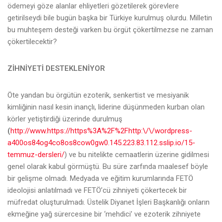
ödemeyi göze alanlar ehliyetleri gözetilerek görevlere
getirilseydi bile bugün başka bir Türkiye kurulmuş olurdu. Milletin
bu muhteşem desteği varken bu örgüt çökertilmezse ne zaman
çökertilecektir?
ZİHNİYETİ DESTEKLENİYOR
Öte yandan bu örgütün ezoterik, senkertist ve mesiyanik
kimliğinin nasıl kesin inançlı, liderine düşünmeden kurban olan
körler yetiştirdiği üzerinde durulmuş
(
http://www.https://https%3A%2F%2Fhttp:\/\/wordpress-
a400os84og4co8os8cow0gw0.145.223.83.112.sslip.io/15-
temmuz-dersleri/
) ve bu nitelikte cemaatlerin üzerine gidilmesi
genel olarak kabul görmüştü. Bu süre zarfında maalesef böyle
bir gelişme olmadı. Medyada ve eğitim kurumlarında FETÖ
ideolojisi anlatılmadı ve FETÖ’cü zihniyeti çökertecek bir
müfredat oluşturulmadı. Üstelik Diyanet İşleri Başkanlığı onların
ekmeğine yağ sürercesine bir ‘mehdici’ ve ezoterik zihniyete