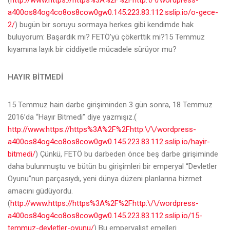
(
http://www.https://https%3A%2F%2Fhttp:\/\/wordpress-
a400os84og4co8os8cow0gw0.145.223.83.112.sslip.io/o-gece-
2/
) bugün bir soruyu sormaya herkes gibi kendimde hak
buluyorum: Başardık mı? FETÖ’yü çökerttik mi?15 Temmuz
kıyamına layık bir ciddiyetle mücadele sürüyor mu?
HAYIR BİTMEDİ
15 Temmuz hain darbe girişiminden 3 gün sonra, 18 Temmuz
2016’da “Hayır Bitmedi” diye yazmışız.(
http://www.https://https%3A%2F%2Fhttp:\/\/wordpress-
a400os84og4co8os8cow0gw0.145.223.83.112.sslip.io/hayir-
bitmedi/
) Çünkü, FETÖ bu darbeden önce beş darbe girişiminde
daha bulunmuştu ve bütün bu girişimleri bir emperyal “Devletler
Oyunu”nun parçasıydı, yeni dünya düzeni planlarına hizmet
amacını güdüyordu.
(
http://www.https://https%3A%2F%2Fhttp:\/\/wordpress-
a400os84og4co8os8cow0gw0.145.223.83.112.sslip.io/15-
temmuz-devletler-oyunu/
) Bu emperyalist emelleri