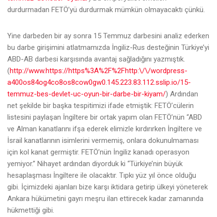
durdurmadan FETÖ’yü durdurmak mümkün olmayacaktı çünkü.
Yine darbeden bir ay sonra 15 Temmuz darbesini analiz ederken
bu darbe girişimini atlatmamızda İngiliz-Rus desteğinin Türkiye’yi
ABD-AB darbesi karşısında avantaj sağladığını yazmıştık.
(
http://www.https://https%3A%2F%2Fhttp:\/\/wordpress-
a400os84og4co8os8cow0gw0.145.223.83.112.sslip.io/15-
temmuz-bes-devlet-uc-oyun-bir-darbe-bir-kiyam/
) Ardından
net şekilde bir başka tespitimizi ifade etmiştik: FETÖ’cülerin
listesini paylaşan İngiltere bir ortak yapım olan FETÖ’nün “ABD
ve Alman kanatlarını ifşa ederek elimizle kırdırırken İngiltere ve
İsrail kanatlarının isimlerini vermemiş, onlara dokunulmaması
için kol kanat germiştir. FETÖ’nün İngiliz kanadı operasyon
yemiyor.” Nihayet ardından diyorduk ki “Türkiye’nin büyük
hesaplaşması İngiltere ile olacaktır. Tıpkı yüz yıl önce olduğu
gibi. İçimizdeki ajanları bize karşı iktidara getirip ülkeyi yöneterek
Ankara hükümetini gayrı meşru ilan ettirecek kadar zamanında
hükmettiği gibi.