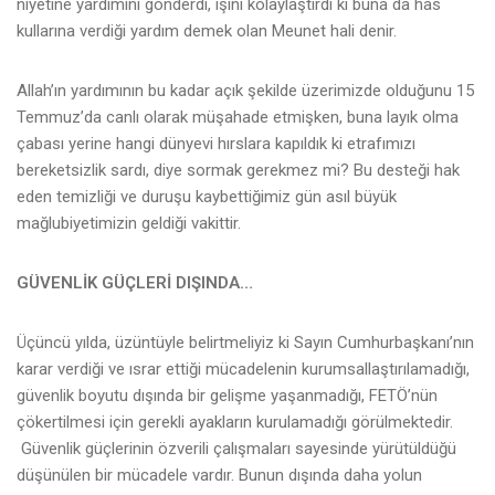
niyetine yardımını gönderdi, işini kolaylaştırdı ki buna da has
kullarına verdiği yardım demek olan Meunet hali denir.
Allah’ın yardımının bu kadar açık şekilde üzerimizde olduğunu 15
Temmuz’da canlı olarak müşahade etmişken, buna layık olma
çabası yerine hangi dünyevi hırslara kapıldık ki etrafımızı
bereketsizlik sardı, diye sormak gerekmez mi? Bu desteği hak
eden temizliği ve duruşu kaybettiğimiz gün asıl büyük
mağlubiyetimizin geldiği vakittir.
GÜVENLİK GÜÇLERİ DIŞINDA…
Üçüncü yılda, üzüntüyle belirtmeliyiz ki Sayın Cumhurbaşkanı’nın
karar verdiği ve ısrar ettiği mücadelenin kurumsallaştırılamadığı,
güvenlik boyutu dışında bir gelişme yaşanmadığı, FETÖ’nün
çökertilmesi için gerekli ayakların kurulamadığı görülmektedir.
Güvenlik güçlerinin özverili çalışmaları sayesinde yürütüldüğü
düşünülen bir mücadele vardır. Bunun dışında daha yolun