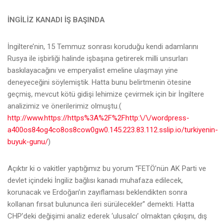
İNGİLİZ KANADI İŞ BAŞINDA
İngiltere’nin, 15 Temmuz sonrası koruduğu kendi adamlarını
Rusya ile işbirliği halinde işbaşına getirerek milli unsurları
baskılayacağını ve emperyalist emeline ulaşmayı yine
deneyeceğini söylemiştik. Hatta bunu belirtmenin ötesine
geçmiş, mevcut kötü gidişi lehimize çevirmek için bir İngiltere
analizimiz ve önerilerimiz olmuştu.(
http://www.https://https%3A%2F%2Fhttp:\/\/wordpress-
a400os84og4co8os8cow0gw0.145.223.83.112.sslip.io/turkiyenin-
buyuk-gunu/
)
Açıktır ki o vakitler yaptığımız bu yorum “FETÖ’nün AK Parti ve
devlet içindeki İngiliz bağlısı kanadı muhafaza edilecek,
korunacak ve Erdoğan’ın zayıflaması beklendikten sonra
kollanan fırsat bulununca ileri sürülecekler” demekti. Hatta
CHP’deki değişimi analiz ederek ‘ulusalcı’ olmaktan çıkışını, dış