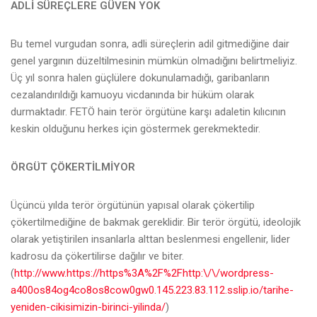
ADLİ SÜREÇLERE GÜVEN YOK
Bu temel vurgudan sonra, adli süreçlerin adil gitmediğine dair
genel yargının düzeltilmesinin mümkün olmadığını belirtmeliyiz.
Üç yıl sonra halen güçlülere dokunulamadığı, garibanların
cezalandırıldığı kamuoyu vicdanında bir hüküm olarak
durmaktadır. FETÖ hain terör örgütüne karşı adaletin kılıcının
keskin olduğunu herkes için göstermek gerekmektedir.
ÖRGÜT ÇÖKERTİLMİYOR
Üçüncü yılda terör örgütünün yapısal olarak çökertilip
çökertilmediğine de bakmak gereklidir. Bir terör örgütü, ideolojik
olarak yetiştirilen insanlarla alttan beslenmesi engellenir, lider
kadrosu da çökertilirse dağılır ve biter.
(
http://www.https://https%3A%2F%2Fhttp:\/\/wordpress-
a400os84og4co8os8cow0gw0.145.223.83.112.sslip.io/tarihe-
yeniden-cikisimizin-birinci-yilinda/
)