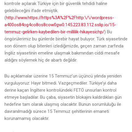
kontrole açılarak Türkiye için bir güvenlik tehdidi haline
gelebileceğini ifade etmiştik.
(
http://www.https://https%3A%2F%2Fhttp:\/\/wordpress-
a400os84og4co8os8cow0gw0.145.223.83.112.sslip.io/15-
temmuz-gelirken-kaybedilen-bir-millilik-hikayesichp/
) Bu
öngörülerimiz bu günlerde birebir hayat buluyor. Türk siyasetinde
son dönem olup bitenleri izlediğimizde, geçen zaman zarfında
İngiliz siyasetinin emeline ulaşmak bakımından ciddi mesafe
aldığını söylemek hiç de abartı değildir.
Bu açıklamalar üzerine 15 Temmuz’un üçüncü yılında yeniden
vurguluyoruz: Hayır bitmedi. Vazgeçmediler. Türkiye’yi daha
derine kaçan İngiltere kontrolündeki FETÖ unsurları kontrol
etmeye başladılar. Bu çaba, siyasetin blokajını kaldırdıkları gün
hedefine tam olarak ulaşmış olacaktır. Bunun sorumluluğu ile
davranılmadığı sürece 15 Temmuz şehitlerinin emaneti
korunamamış olacaktır.