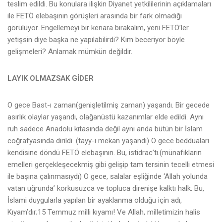
teslim edildi. Bu konulara ilişkin Diyanet yetkililerinin açıklamaları
ile FETÖ elebaşının görüşleri arasında bir fark olmadığı
görülüyor. Engellemeyi bir kenara bırakalım, yeni FETÖ’ler
yetişsin diye başka ne yapılabilirdi? Kim beceriyor böyle
gelişmeleri? Anlamak mümkün değildir.
LAYIK OLMAZSAK GİDER
O gece Bast-ı zaman(genişletilmiş zaman) yaşandı. Bir gecede
asırlık olaylar yaşandı, olağanüstü kazanımlar elde edildi. Aynı
ruh sadece Anadolu kıtasında değil aynı anda bütün bir İslam
coğrafyasında dirildi. (tayy-ı mekan yaşandı) O gece bedduaları
kendisine döndü FETÖ elebaşının. Bu, istidrac’tı.(münafıkların
emelleri gerçekleşecekmiş gibi gelişip tam tersinin tecelli etmesi
ile başına çalınmasıydı) O gece, salalar eşliğinde ‘Allah yolunda
vatan uğrunda’ korkusuzca ve topluca direnişe kalktı halk. Bu,
İslami duygularla yapılan bir ayaklanma olduğu için adı,
Kıyam’dır;15 Temmuz milli kıyamı! Ve Allah, milletimizin halis