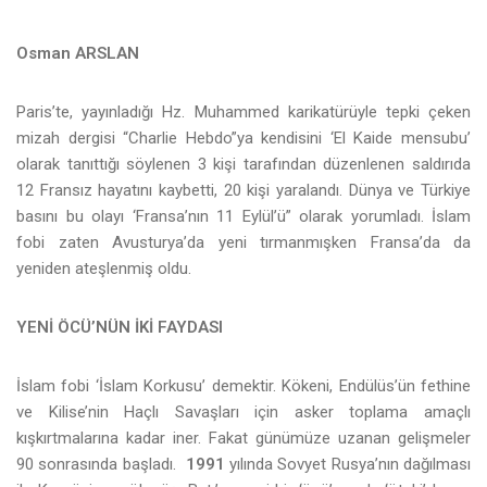
Osman ARSLAN
Paris’te, yayınladığı Hz. Muhammed karikatürüyle tepki çeken
mizah dergisi “Charlie Hebdo”ya kendisini ‘El Kaide mensubu’
olarak tanıttığı söylenen 3 kişi tarafından düzenlenen saldırıda
12 Fransız hayatını kaybetti, 20 kişi yaralandı. Dünya ve Türkiye
basını bu olayı ‘Fransa’nın 11 Eylül’ü” olarak yorumladı. İslam
fobi zaten Avusturya’da yeni tırmanmışken Fransa’da da
yeniden ateşlenmiş oldu.
YENİ ÖCÜ’NÜN İKİ FAYDASI
İslam fobi ‘İslam Korkusu’ demektir. Kökeni, Endülüs’ün fethine
ve Kilise’nin Haçlı Savaşları için asker toplama amaçlı
kışkırtmalarına kadar iner. Fakat günümüze uzanan gelişmeler
90 sonrasında başladı.
1991
yılında Sovyet Rusya’nın dağılması