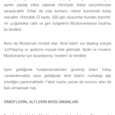
aşının yaptığı etkiyi yaparak Hıristiyan Batıyı perçinlemeye
yarayacaktır. Onları da ezip kurtarıcı rolüne bürünmek kolay
olacaktır. Hizbullah, El kaide, IŞİD gibi oluşumlar bundan ibarettir.
Ve çoğunlukla cahil ve geri bölgelerin Müslümanlarına biçilmiş
bir kimliktir.
İkinci tip Müslüman modeli olan ‘ılımlı İslam’ ise diyalog yoluyla
‘soft’laşmış ve güdüme müsait hale gelmiştir. Aydın ve modern
Müslümanlar için tasarlanmış ‘medeni’ bir kimliktir.
İşine geldiğinde fundamentalistleri gösterip İslam fobiyi
canlandırmakta; işine geldiğinde ılımlı İslam’ı muhatap alıp
istediğini yaptırmaktadır. Fakat oyunu yazan da sonucu alan da
Batı olmaktadır hep.
ÖMER’LERİN, ALİ’LERİN MÜSLÜMANLARI