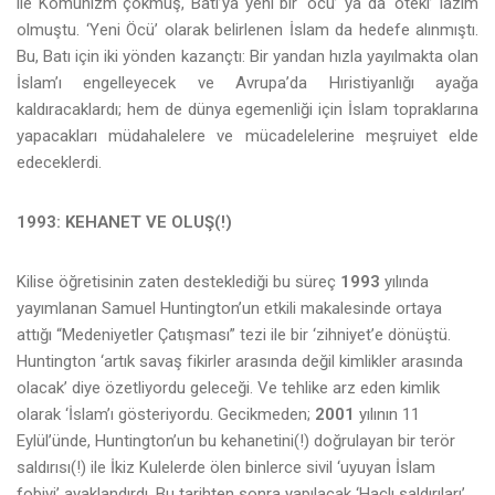
ile Komünizm çökmüş, Batı’ya yeni bir ‘öcü’ ya da ‘öteki’ lazım
olmuştu. ‘Yeni Öcü’ olarak belirlenen İslam da hedefe alınmıştı.
Bu, Batı için iki yönden kazançtı: Bir yandan hızla yayılmakta olan
İslam’ı engelleyecek ve Avrupa’da Hıristiyanlığı ayağa
kaldıracaklardı; hem de dünya egemenliği için İslam topraklarına
yapacakları müdahalelere ve mücadelelerine meşruiyet elde
edeceklerdi.
1993: KEHANET VE OLUŞ(!)
Kilise öğretisinin zaten desteklediği bu süreç
1993
yılında
yayımlanan Samuel Huntington’un etkili makalesinde ortaya
attığı “Medeniyetler Çatışması” tezi ile bir ‘zihniyet’e dönüştü.
Huntington ‘artık savaş fikirler arasında değil kimlikler arasında
olacak’ diye özetliyordu geleceği. Ve tehlike arz eden kimlik
olarak ‘İslam’ı gösteriyordu. Gecikmeden;
2001
yılının 11
Eylül’ünde, Huntington’un bu kehanetini(!) doğrulayan bir terör
saldırısı(!) ile İkiz Kulelerde ölen binlerce sivil ‘uyuyan İslam
fobiyi’ ayaklandırdı. Bu tarihten sonra yapılacak ‘Haçlı saldırıları’