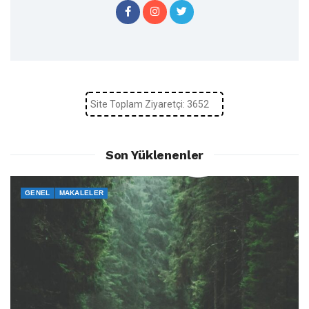
Site Toplam Ziyaretçi: 3652
Son Yüklenenler
GENEL
MAKALELER