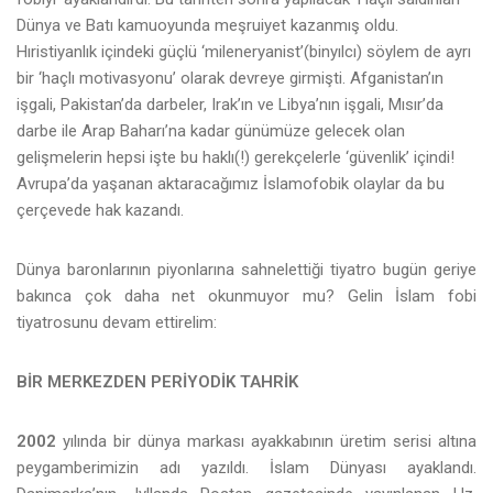
Dünya ve Batı kamuoyunda meşruiyet kazanmış oldu.
Hıristiyanlık içindeki güçlü ‘mileneryanist’(binyılcı) söylem de ayrı
bir ‘haçlı motivasyonu’ olarak devreye girmişti. Afganistan’ın
işgali, Pakistan’da darbeler, Irak’ın ve Libya’nın işgali, Mısır’da
darbe ile Arap Baharı’na kadar günümüze gelecek olan
gelişmelerin hepsi işte bu haklı(!) gerekçelerle ‘güvenlik’ içindi!
Avrupa’da yaşanan aktaracağımız İslamofobik olaylar da bu
çerçevede hak kazandı.
Dünya baronlarının piyonlarına sahnelettiği tiyatro bugün geriye
bakınca çok daha net okunmuyor mu? Gelin İslam fobi
tiyatrosunu devam ettirelim:
BİR MERKEZDEN PERİYODİK TAHRİK
2002
yılında bir dünya markası ayakkabının üretim serisi altına
peygamberimizin adı yazıldı. İslam Dünyası ayaklandı.