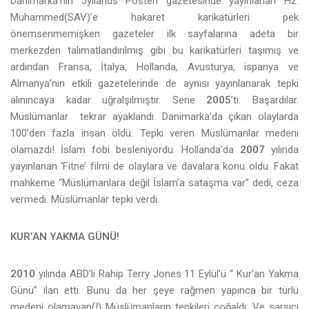
Danimarka’nın Jyllands Posten gazetesinde yayınlanan Hz.
Muhammed(SAV)’e hakaret karikatürleri pek
önemsenmemişken gazeteler ilk sayfalarına adeta bir
merkezden talimatlandırılmış gibi bu karikatürleri taşımış ve
ardından Fransa, İtalya, Hollanda, Avusturya, ispanya ve
Almanya’nın etkili gazetelerinde de aynısı yayınlanarak tepki
alınıncaya kadar uğralşılmıştır. Sene
2005
’ti. Başardılar.
Müslümanlar tekrar ayaklandı. Danimarka’da çıkan olaylarda
100’den fazla insan öldü. Tepki veren Müslümanlar medeni
olamazdı! İslam fobi besleniyordu. Hollanda’da
2007
yılında
yayınlanan ‘Fitne’ filmi de olaylara ve davalara konu oldu. Fakat
mahkeme “Müslümanlara değil İslam’a sataşma var” dedi, ceza
vermedi. Müslümanlar tepki verdi.
KUR’AN YAKMA GÜNÜ!
2010
yılında ABD’li Rahip Terry Jones 11 Eylül’ü “ Kur’an Yakma
Günü” ilan etti. Bunu da her şeye rağmen yapınca bir türlü
medeni olamayan(!) Müslümanların tepkileri çoğaldı. Ve sarsıcı