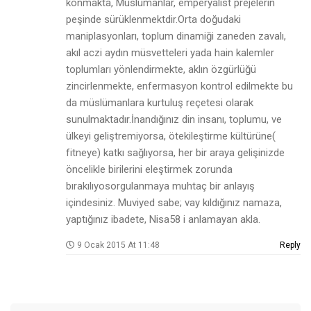
konmakta, Müslümanlar, emperyalist prejelerin
peşinde sürüklenmektdir.Orta doğudaki
maniplasyonları, toplum dinamiği zaneden zavalı,
akıl aczi aydın müsvetteleri yada hain kalemler
toplumları yönlendirmekte, aklın özgürlüğü
zincirlenmekte, enfermasyon kontrol edilmekte bu
da müslümanlara kurtuluş reçetesi olarak
sunulmaktadır.İnandığınız din insanı, toplumu, ve
ülkeyi geliştremiyorsa, ötekileştirme kültürüne(
fitneye) katkı sağlıyorsa, her bir araya gelişinizde
öncelikle birilerini eleştirmek zorunda
bırakılıyosorgulanmaya muhtaç bir anlayış
içindesiniz. Muviyed sabe; vay kıldığınız namaza,
yaptığınız ibadete, Nisa58 i anlamayan akla.
9 Ocak 2015 At 11:48
Reply