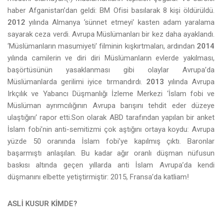
haber Afganistan’dan geldi: BM Ofisi basılarak 8 kişi öldürüldü.
2012
yılında Almanya ‘sünnet etmeyi’ kasten adam yaralama
sayarak ceza verdi. Avrupa Müslümanları bir kez daha ayaklandı.
‘Müslümanların masumiyeti’ filminin kışkırtmaları, ardından
2014
yılında camilerin ve diri diri Müslümanların evlerde yakılması,
başörtüsünün yasaklanması gibi olaylar Avrupa’da
Müslümanlarda gerilimi iyice tırmandırdı.
2013
yılında Avrupa
Irkçılık ve Yabancı Düşmanlığı İzleme Merkezi ‘İslam fobi ve
Müslüman ayrımcılığının Avrupa barışını tehdit eder düzeye
ulaştığını’ rapor etti.Son olarak ABD tarafından yapılan bir anket
İslam fobi’nin anti-semitizmi çok aştığını ortaya koydu: Avrupa
yüzde 50 oranında İslam fobi’ye kapılmış çıktı. Baronlar
başarmıştı anlaşılan. Bu kadar ağır oranlı düşman nüfusun
baskısı altında geçen yıllarda anti İslam Avrupa’da kendi
düşmanını elbette yetiştirmiştir: 2015, Fransa’da katliam!
ASLİ KUSUR KİMDE?