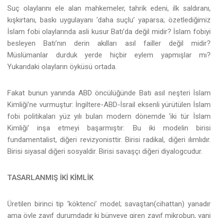
Suç olaylarını ele alan mahkemeler, tahrik edeni, ilk saldıranı,
kışkırtanı, baskı uygulayanı ‘daha suçlu’ yaparsa; özetlediğimiz
İslam fobi olaylarında asli kusur Batı’da değil midir? İslam fobiyi
besleyen Batı’nın derin akılları asıl failler değil midir?
Müslümanlar durduk yerde hiçbir eylem yapmışlar mı?
Yukarıdaki olayların öyküsü ortada.
Fakat bunun yanında ABD öncülüğünde Batı asıl neşteri İslam
Kimliği’ne vurmuştur: İngiltere-ABD-İsrail eksenli yürütülen İslam
fobi politikaları yüz yılı bulan modern dönemde ‘iki tür İslam
Kimliği’ inşa etmeyi başarmıştır: Bu iki modelin birisi
fundamentalist, diğeri revizyonisttir. Birisi radikal, diğeri ılımlıdır.
Birisi siyasal diğeri sosyaldir. Birisi savaşçı diğeri diyalogcudur.
TASARLANMIŞ İKİ KİMLİK
Üretilen birinci tip ‘köktenci’ model; savaştan(cihattan) yanadır
ama öyle zayıf durumdadır ki bünyeye giren zayıf mikrobun, yani