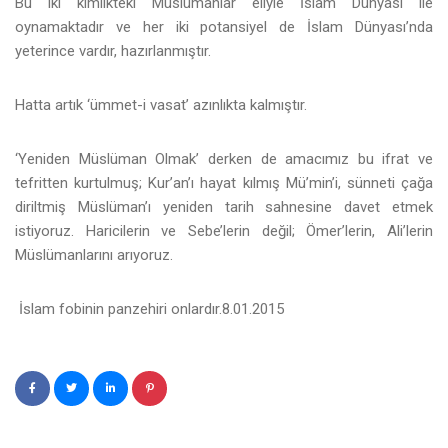
Bu iki kimlikteki Müslümanlar eliyle İslam Dünyası ile
oynamaktadır ve her iki potansiyel de İslam Dünyası’nda
yeterince vardır, hazırlanmıştır.
Hatta artık ‘ümmet-i vasat’ azınlıkta kalmıştır.
‘Yeniden Müslüman Olmak’ derken de amacımız bu ifrat ve
tefritten kurtulmuş; Kur’an’ı hayat kılmış Mü’min’i, sünneti çağa
diriltmiş Müslüman’ı yeniden tarih sahnesine davet etmek
istiyoruz. Haricilerin ve Sebe’lerin değil; Ömer’lerin, Ali’lerin
Müslümanlarını arıyoruz.
İslam fobinin panzehiri onlardır.8.01.2015