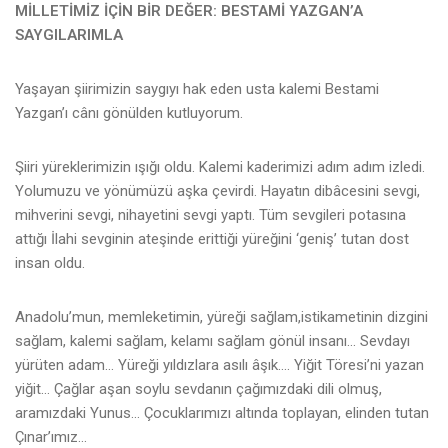
MİLLETİMİZ İÇİN BİR DEĞER: BESTAMİ YAZGAN’A
SAYGILARIMLA
Yaşayan şiirimizin saygıyı hak eden usta kalemi Bestami
Yazgan’ı cânı gönülden kutluyorum.
Şiiri yüreklerimizin ışığı oldu. Kalemi kaderimizi adım adım izledi.
Yolumuzu ve yönümüzü aşka çevirdi. Hayatın dibâcesini sevgi,
mihverini sevgi, nihayetini sevgi yaptı. Tüm sevgileri potasına
attığı İlahi sevginin ateşinde erittiği yüreğini ‘geniş’ tutan dost
insan oldu.
Anadolu’mun, memleketimin, yüreği sağlam,istikametinin dizgini
sağlam, kalemi sağlam, kelamı sağlam gönül insanı… Sevdayı
yürüten adam… Yüreği yıldızlara asılı âşık…. Yiğit Töresi’ni yazan
yiğit… Çağlar aşan soylu sevdanın çağımızdaki dili olmuş,
aramızdaki Yunus… Çocuklarımızı altında toplayan, elinden tutan
Çınar’ımız…