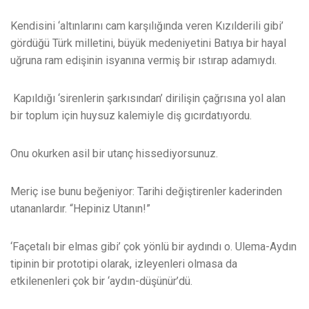
Kendisini ‘altınlarını cam karşılığında veren Kızılderili gibi’
gördüğü Türk milletini, büyük medeniyetini Batıya bir hayal
uğruna ram edişinin isyanına vermiş bir ıstırap adamıydı.
Kapıldığı ‘sirenlerin şarkısından’ dirilişin çağrısına yol alan
bir toplum için huysuz kalemiyle diş gıcırdatıyordu.
Onu okurken asil bir utanç hissediyorsunuz.
Meriç ise bunu beğeniyor: Tarihi değiştirenler kaderinden
utananlardır. “Hepiniz Utanın!”
‘Façetalı bir elmas gibi’ çok yönlü bir aydındı o. Ulema-Aydın
tipinin bir prototipi olarak, izleyenleri olmasa da
etkilenenleri çok bir ‘aydın-düşünür’dü.