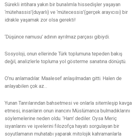
Sürekli intihara yakın bir bunalımla hissedişler yaşayan
‘mütehassis’(duyarlı) ve ‘mütecessis’(gerçek arayıcısı) bir
idrakle yaşamak zor olsa gerekti!
‘Düşünce namusu’ adının ayrılmaz parçası gibiydi.
Sosyoloji, onun ellerinde Türk toplumuna tepeden bakış
değil, analizlerle topluma yol gösterme sanatına dönüştü.
O’nu anlamadılar. Maalesef anlaşılmadan gitti. Halen de
anlayabilen çok az…
Yunan Tanrılarından bahsetmesi ve onlarla sitemleşip kavga
etmesi, insanların onun inancını Müslümanca bulmadıklarını
söylemelerine neden oldu. ‘Ham’ dediler. Oysa Meriç
isyanlarını ve işvelerini filozofça hayatı sorgulayan bir
soyutlamanın muhatabı yaparak mitolojik kahramanlarla