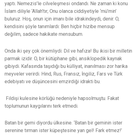
yaptı. Nemezis’le cilveleşmesi ondandı. Ne zaman ki konu
İslam diliyle ‘Allah’tır; Onu olanca ciddiyetiyle ‘mü’min’
buluruz. Hoş, onun için imanı bile idrakindeydi, denir. O,
kendisini şöyle tanımlardı: Ben hiçbir hizibe mensup
değilim, sadece hakikate mensubum.
Onda iki şey çok önemliydi: Dil ve hafıza! Bu ikisi bir milletin
parmak izidir. O, bir kütüphane gibi, ansiklopedik kaynak
gibiydi. Kafasında taşıdığı bu külliyat, inanılması zor harika
meyveler verirdi. Hind, Rus, Fransız, İngiliz, Fars ve Türk
edebiyatı ve düşüncesini emzirdiği idrakti bu.
Fildişi kulesine körlüğü nedeniyle hapsolmuştu. Fakat
toplumunun kaygılarını terk etmedi.
Batan bir gemi diyordu ülkesine. ‘Batan bir geminin ister
serenine tırman ister küpeştesine yan gel! Fark etmez!’