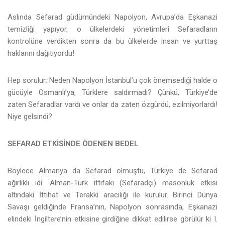
Aslında Sefarad güdümündeki Napolyon, Avrupa’da Eşkanazi
temizliği yapıyor, o ülkelerdeki yönetimleri Sefaradların
kontrolüne verdikten sonra da bu ülkelerde insan ve yurttaş
haklarını dağıtıyordu!
Hep sorulur: Neden Napolyon İstanbul’u çok önemsediği halde o
gücüyle Osmanlı’ya, Türklere saldırmadı? Çünkü, Türkiye’de
zaten Sefaradlar vardı ve onlar da zaten özgürdü, ezilmiyorlardı!
Niye gelsindi?
SEFARAD ETKİSİNDE ÖDENEN BEDEL
Böylece Almanya da Sefarad olmuştu, Türkiye de Sefarad
ağırlıklı idi. Alman-Türk ittifakı (Sefaradçı) masonluk etkisi
altındaki İttihat ve Terakki aracılığı ile kurulur. Birinci Dünya
Savaşı geldiğinde Fransa’nın, Napolyon sonrasında, Eşkanazi
elindeki İngiltere’nin etkisine girdiğine dikkat edilirse görülür ki I.