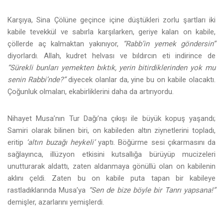
Karşıya, Sina Çölüne geçince içine düştükleri zorlu şartları iki
kabile tevekkül ve sabırla karşılarken, geriye kalan on kabile,
çöllerde aç kalmaktan yakınıyor,
“Rabb’in yemek göndersin”
diyorlardı. Allah, kudret helvası ve bıldırcın eti indirince de
“Sürekli bunları yemekten bıktık, yerin bitirdiklerinden yok mu
senin Rabbi’nde?”
diyecek olanlar da, yine bu on kabile olacaktı.
Çoğunluk olmaları, ekabirliklerini daha da artırıyordu.
Nihayet Musa’nın Tur Dağı’na çıkışı ile büyük kopuş yaşandı;
Samiri olarak bilinen biri, on kabileden altın ziynetlerini topladı,
eritip
‘altın buzağı heykeli’
yaptı. Böğürme sesi çıkarmasını da
sağlayınca, illüzyon etkisini kutsallığa bürüyüp mucizeleri
unutturarak aldattı, zaten aldanmaya gönüllü olan on kabilenin
aklını çeldi. Zaten bu on kabile puta tapan bir kabileye
rastladıklarında Musa’ya
“Sen de bize böyle bir Tanrı yapsana!”
demişler, azarlarını yemişlerdi.