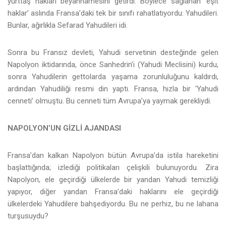
yurttaş hakları beyannamesini getirdi. Böylece sağlanan ‘eşit
haklar’ aslında Fransa’daki tek bir sınıfı rahatlatıyordu: Yahudileri.
Bunlar, ağırlıkla Sefarad Yahudileri idi.
Sonra bu Fransız devleti, Yahudi servetinin desteğinde gelen
Napolyon iktidarında, önce Sanhedrin’i (Yahudi Meclisini) kurdu,
sonra Yahudilerin gettolarda yaşama zorunluluğunu kaldırdı,
ardından Yahudiliği resmi din yaptı. Fransa, hızla bir ‘Yahudi
cenneti’ olmuştu. Bu cenneti tüm Avrupa’ya yaymak gerekliydi.
NAPOLYON’UN GİZLİ AJANDASI
Fransa’dan kalkan Napolyon bütün Avrupa’da istila hareketini
başlattığında; izlediği politikaları çelişkili bulunuyordu. Zira
Napolyon, ele geçirdiği ülkelerde bir yandan Yahudi temizliği
yapıyor, diğer yandan Fransa’daki haklarını ele geçirdiği
ülkelerdeki Yahudilere bahşediyordu. Bu ne perhiz, bu ne lahana
turşusuydu?