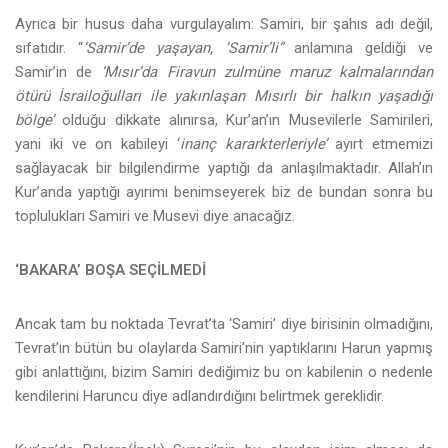
Ayrıca bir husus daha vurgulayalım: Samiri, bir şahıs adı değil,
sıfatıdır. “
‘Samir’de yaşayan, ‘Samir’li”
anlamına geldiği ve
Samir’in de
‘Mısır’da Firavun zulmüne maruz kalmalarından
ötürü İsrailoğulları ile yakınlaşan Mısırlı bir halkın yaşadığı
bölge’
olduğu dikkate alınırsa, Kur’an’ın Musevilerle Samirileri,
yani iki ve on kabileyi ‘
inanç kararkterleriyle’
ayırt etmemizi
sağlayacak bir bilgilendirme yaptığı da anlaşılmaktadır. Allah’ın
Kur’anda yaptığı ayırımı benimseyerek biz de bundan sonra bu
toplulukları Samiri ve Musevi diye anacağız.
‘BAKARA’ BOŞA SEÇİLMEDİ
Ancak tam bu noktada Tevrat’ta ‘Samiri’ diye birisinin olmadığını,
Tevrat’ın bütün bu olaylarda Samiri’nin yaptıklarını Harun yapmış
gibi anlattığını, bizim Samiri dediğimiz bu on kabilenin o nedenle
kendilerini Haruncu diye adlandırdığını belirtmek gereklidir.