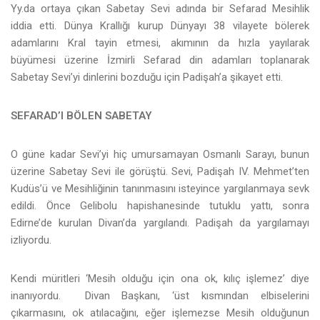
Yy.da ortaya çıkan Sabetay Sevi adında bir Sefarad Mesihlik
iddia etti. Dünya Krallığı kurup Dünyayı 38 vilayete bölerek
adamlarını Kral tayin etmesi, akımının da hızla yayılarak
büyümesi üzerine İzmirli Sefarad din adamları toplanarak
Sabetay Sevi’yi dinlerini bozduğu için Padişah’a şikayet etti.
SEFARAD’I BÖLEN SABETAY
O güne kadar Sevi’yi hiç umursamayan Osmanlı Sarayı, bunun
üzerine Sabetay Sevi ile görüştü. Sevi, Padişah IV. Mehmet’ten
Kudüs’ü ve Mesihliğinin tanınmasını isteyince yargılanmaya sevk
edildi. Önce Gelibolu hapishanesinde tutuklu yattı, sonra
Edirne’de kurulan Divan’da yargılandı. Padişah da yargılamayı
izliyordu.
Kendi müritleri ‘Mesih olduğu için ona ok, kılıç işlemez’ diye
inanıyordu. Divan Başkanı, ‘üst kısmından elbiselerini
çıkarmasını, ok atılacağını, eğer işlemezse Mesih olduğunun