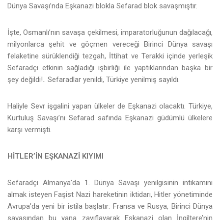
Dünya Savaşı’nda Eşkanazi blokla Sefarad blok savaşmıştır.
İşte, Osmanlı’nın savaşa çekilmesi, imparatorluğunun dağılacağı,
milyonlarca şehit ve göçmen vereceği Birinci Dünya savaşı
felaketine sürüklendiği tezgah, İttihat ve Terakki içinde yerleşik
Sefaradçı etkinin sağladığı işbirliği ile yaptıklarından başka bir
şey değildi!.. Sefaradlar yenildi, Türkiye yenilmiş sayıldı.
Haliyle Sevr işgalini yapan ülkeler de Eşkanazi olacaktı. Türkiye,
Kurtuluş Savaşı’nı Sefarad safında Eşkanazi güdümlü ülkelere
karşı vermişti.
HİTLER’İN EŞKANAZİ KIYIMI
Sefaradçı Almanya’da 1. Dünya Savaşı yenilgisinin intikamını
almak isteyen Faşist Nazi hareketinin iktidarı, Hitler yönetiminde
Avrupa’da yeni bir istila başlatır: Fransa ve Rusya, Birinci Dünya
savaşından bu yana zayıflayarak Eşkanazi olan İngiltere’nin