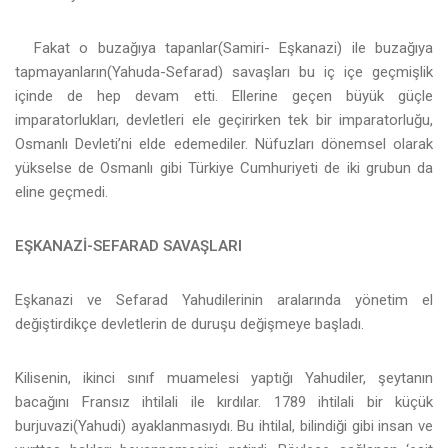
Fakat o buzağıya tapanlar(Samiri- Eşkanazi) ile buzağıya
tapmayanların(Yahuda-Sefarad) savaşları bu iç içe geçmişlik
içinde de hep devam etti. Ellerine geçen büyük güçle
imparatorlukları, devletleri ele geçirirken tek bir imparatorluğu,
Osmanlı Devleti’ni elde edemediler. Nüfuzları dönemsel olarak
yükselse de Osmanlı gibi Türkiye Cumhuriyeti de iki grubun da
eline geçmedi.
EŞKANAZİ-SEFARAD SAVAŞLARI
Eşkanazi ve Sefarad Yahudilerinin aralarında yönetim el
değiştirdikçe devletlerin de duruşu değişmeye başladı.
Kilisenin, ikinci sınıf muamelesi yaptığı Yahudiler, şeytanın
bacağını Fransız ihtilali ile kırdılar. 1789 ihtilali bir küçük
burjuvazi(Yahudi) ayaklanmasıydı. Bu ihtilal, bilindiği gibi insan ve