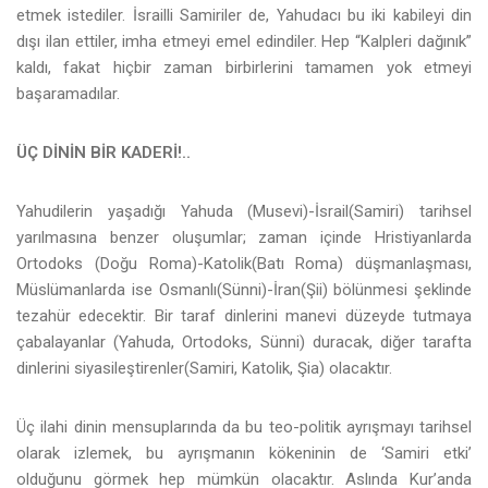
etmek istediler. İsrailli Samiriler de, Yahudacı bu iki kabileyi din
dışı ilan ettiler, imha etmeyi emel edindiler. Hep “Kalpleri dağınık”
kaldı, fakat hiçbir zaman birbirlerini tamamen yok etmeyi
başaramadılar.
ÜÇ DİNİN BİR KADERİ!..
Yahudilerin yaşadığı Yahuda (Musevi)-İsrail(Samiri) tarihsel
yarılmasına benzer oluşumlar; zaman içinde Hristiyanlarda
Ortodoks (Doğu Roma)-Katolik(Batı Roma) düşmanlaşması,
Müslümanlarda ise Osmanlı(Sünni)-İran(Şii) bölünmesi şeklinde
tezahür edecektir. Bir taraf dinlerini manevi düzeyde tutmaya
çabalayanlar (Yahuda, Ortodoks, Sünni) duracak, diğer tarafta
dinlerini siyasileştirenler(Samiri, Katolik, Şia) olacaktır.
Üç ilahi dinin mensuplarında da bu teo-politik ayrışmayı tarihsel
olarak izlemek, bu ayrışmanın kökeninin de ‘Samiri etki’
olduğunu görmek hep mümkün olacaktır. Aslında Kur’anda