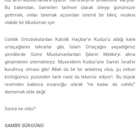
Bu bakımdan, Samirileri tarihsel olarak izleyip günümüze
getirmek, onları tanımak açısından önemli bir bilinç vesilesi
olabilir bir Müslüman için.
Üstelik Ortodokslardan Katolik Haçlılar’ın Kudüs’ü aldığı kanlı
ortaçağlarını tekrarlar gibi, İslam Ortaçağını yaşadığımız
şimdilerde Sünni Müslümanlardan Şiilerin Mekke’yi alma
girişimlerini izlemekteyiz. Musevilerin Kudüs’üne Samiri İsrail’in
kurulmuş olması gibi! Allah da bir bir anlatmış olsa, şu zebun
körlüğümüz yüzünden tarih nasıl da tekerrür ediyor!.. Bu büyük
resimden bakınca insanoğlu olarak “ne kadar da cahiliz”
dememek elde değil.
Sonra ne oldu?
SAMİRİ SÜRGÜNÜ