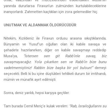
yanında dururlarsa Firavun’un zulmünden kurtulabileceklerine
inanıyorlardı. Zahmetten kaçtıkları için zora gelemediler hiç.
UNUTMAK VE ALDANMAK ÖLDÜRÜCÜDÜR
Nitekim, Kızıldeniz ile Firavun ordusu arasına sıkıştıklarında;
Bünyamin ve Yusuf’un oğulları olan iki kabile savaşa ve
şehadete hazırlanırken, diğer on kabile savaşmayı reddedip
Musa’ya,
“İstersen sen git Rabb’inle savaş, biz
savaşmayacağız. Yola çıkarken sen ve Rabb’in bize bunu
vadetmemiştiniz! Rabbin bize başka bir yol bulsun!”
demeyi
seçecekti. Belli ki bu içine düştükleri tehlikeli durum bir imtihandı,
mümin ve münafık ayırt edilmişti.
Sonra, deniz yarıldı, hepsi karşıya geçtiler.
Tam burada Cemil Meriç’e kulak verelim:
“Rab, İsrailoğullarını su