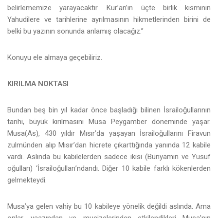
belirlememize yarayacaktır. Kur’an’ın üçte birlik kısmının
Yahudilere ve tarihlerine ayrılmasının hikmetlerinden birini de
belki bu yazının sonunda anlamış olacağız.”
Konuyu ele almaya geçebiliriz.
KIRILMA NOKTASI
Bundan beş bin yıl kadar önce başladığı bilinen İsrailoğullarının
tarihi, büyük kırılmasını Musa Peygamber döneminde yaşar.
Musa(As), 430 yıldır Mısır’da yaşayan İsrailoğullarını Firavun
zulmünden alıp Mısır’dan hicrete çıkarttığında yanında 12 kabile
vardı. Aslında bu kabilelerden sadece ikisi (Bünyamin ve Yusuf
oğulları) ‘İsrailoğulları’ndandı. Diğer 10 kabile farklı kökenlerden
gelmekteydi.
Musa’ya gelen vahiy bu 10 kabileye yönelik değildi aslında. Ama
onlar, vaazından ve mucizelerinden etkilendikleri Musa’nın