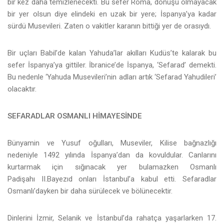
bir kez daha temizlenecekti. Bu sefer Roma, dönüşü olmayacak
bir yer olsun diye elindeki en uzak bir yere; İspanya’ya kadar
sürdü Musevileri. Zaten o vakitler karanın bittiği yer de orasıydı.
Bir uçları Babil’de kalan Yahuda’lar akılları Kudüs’te kalarak bu
sefer İspanya’ya gittiler. İbranice’de İspanya, ‘Sefarad’ demekti.
Bu nedenle ‘Yahuda Musevileri’nin adları artık ‘Sefarad Yahudileri’
olacaktır.
SEFARADLAR OSMANLI HİMAYESİNDE
Bünyamin ve Yusuf oğulları, Museviler, Kilise bağnazlığı
nedeniyle 1492 yılında İspanya’dan da kovuldular. Canlarını
kurtarmak için sığınacak yer bulamazken Osmanlı
Padişahı II.Bayezıd onları İstanbul’a kabul etti. Sefaradlar
Osmanlı’dayken bir daha sürülecek ve bölünecektir.
Dinlerini İzmir, Selanik ve İstanbul’da rahatça yaşarlarken 17.