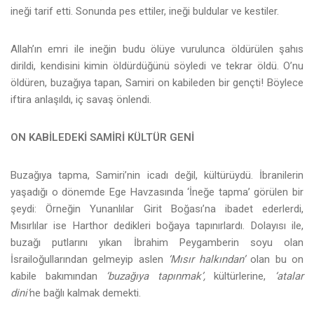
ineği tarif etti. Sonunda pes ettiler, ineği buldular ve kestiler.
Allah’ın emri ile ineğin budu ölüye vurulunca öldürülen şahıs
dirildi, kendisini kimin öldürdüğünü söyledi ve tekrar öldü. O’nu
öldüren, buzağıya tapan, Samiri on kabileden bir gençti! Böylece
iftira anlaşıldı, iç savaş önlendi.
ON KABİLEDEKİ SAMİRİ KÜLTÜR GENİ
Buzağıya tapma, Samiri’nin icadı değil, kültürüydü. İbranilerin
yaşadığı o dönemde Ege Havzasında ‘İneğe tapma’ görülen bir
şeydi: Örneğin Yunanlılar Girit Boğası’na ibadet ederlerdi,
Mısırlılar ise Harthor dedikleri boğaya tapınırlardı. Dolayısı ile,
buzağı putlarını yıkan İbrahim Peygamberin soyu olan
İsrailoğullarından gelmeyip aslen
‘Mısır halkından’
olan bu on
kabile bakımından
‘buzağıya tapınmak’,
kültürlerine,
‘atalar
dini’
ne bağlı kalmak demekti.