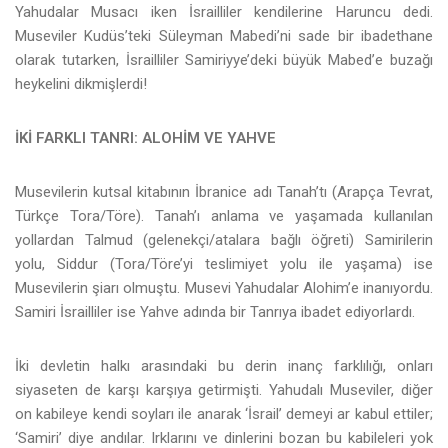
Yahudalar Musacı iken İsrailliler kendilerine Haruncu dedi.
Museviler Kudüs’teki Süleyman Mabedi’ni sade bir ibadethane
olarak tutarken, İsrailliler Samiriyye’deki büyük Mabed’e buzağı
heykelini dikmişlerdi!
İKİ FARKLI TANRI: ALOHİM VE YAHVE
Musevilerin kutsal kitabının İbranice adı Tanah’tı (Arapça Tevrat,
Türkçe Tora/Töre). Tanah’ı anlama ve yaşamada kullanılan
yollardan Talmud (gelenekçi/atalara bağlı öğreti) Samirilerin
yolu, Siddur (Tora/Töre’yi teslimiyet yolu ile yaşama) ise
Musevilerin şiarı olmuştu. Musevi Yahudalar Alohim’e inanıyordu.
Samiri İsrailliler ise Yahve adında bir Tanrıya ibadet ediyorlardı.
İki devletin halkı arasındaki bu derin inanç farklılığı, onları
siyaseten de karşı karşıya getirmişti. Yahudalı Museviler, diğer
on kabileye kendi soyları ile anarak ‘İsrail’ demeyi ar kabul ettiler;
‘Samiri’ diye andılar. Irklarını ve dinlerini bozan bu kabileleri yok