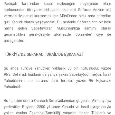
Padişah tarafından kabul edileceğini’ söyleyince ölüm
korkusundan titreyerek iddialarını inkar etti. Sefarad Vezirin akıl
vermesi ile canını kurtarmak için Müslüman oldu, ama gerçekte
gizli Yahudi olarak yaşayacaktı. Bu nedenle Sefaradların bir kolu
haline gelen Sabetaycılar, Müslümanlığa samimi olarak
geçmedikleri gerekçesiyle ülkemizde ‘dönmeler’ diye de
anılageldiler.
TÜRKİYE’DE SEFARAD, İSRAİL’DE EŞKANAZİ
Şu anda Türkiye Yahudileri yaklaşık 30 bin nüfusludur, yüzde
96’sı Sefarad, bunların da yarıya yakını Sabetay(dönme)dir. İsrail
Yahudilerinin ise durumu tam tersidir; yüzde 96 Eşkanazi
Yahudisidir.
Bu tarihten sonra Osmanlı Sefaradlarından göçenler Almanya’ya
yerleştiler. Böylece 2500 yıl önce Yahuda ve İsrail ayrışmasıyla
yolları ayrılan Eşkanazi(Samiriliği yaşatan Hazar Türkleri) ve