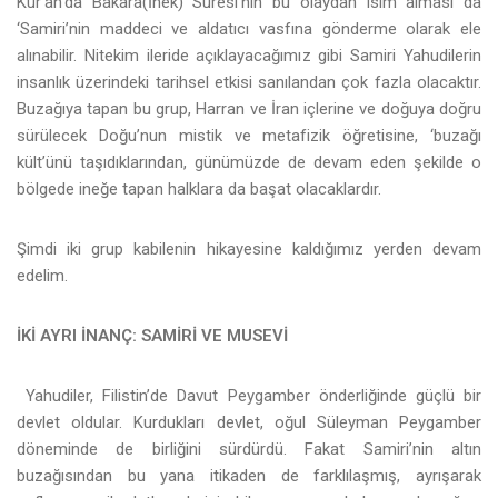
Kur’an’da Bakara(İnek) Suresi’nin bu olaydan isim alması da
‘Samiri’nin maddeci ve aldatıcı vasfına gönderme olarak ele
alınabilir. Nitekim ileride açıklayacağımız gibi Samiri Yahudilerin
insanlık üzerindeki tarihsel etkisi sanılandan çok fazla olacaktır.
Buzağıya tapan bu grup, Harran ve İran içlerine ve doğuya doğru
sürülecek Doğu’nun mistik ve metafizik öğretisine, ‘buzağı
kült’ünü taşıdıklarından, günümüzde de devam eden şekilde o
bölgede ineğe tapan halklara da başat olacaklardır.
Şimdi iki grup kabilenin hikayesine kaldığımız yerden devam
edelim.
İKİ AYRI İNANÇ: SAMİRİ VE MUSEVİ
Yahudiler, Filistin’de Davut Peygamber önderliğinde güçlü bir
devlet oldular. Kurdukları devlet, oğul Süleyman Peygamber
döneminde de birliğini sürdürdü. Fakat Samiri’nin altın
buzağısından bu yana itikaden de farklılaşmış, ayrışarak