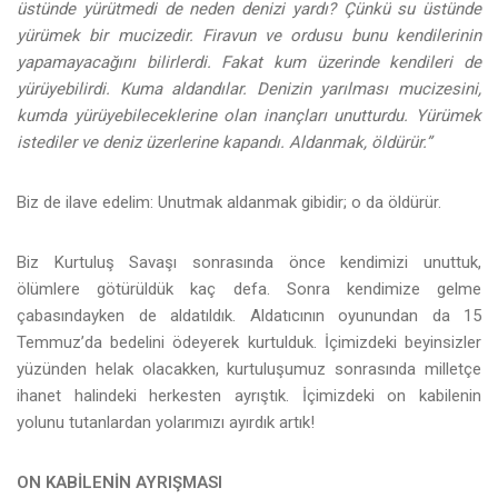
üstünde yürütmedi de neden denizi yardı? Çünkü su üstünde
yürümek bir mucizedir. Firavun ve ordusu bunu kendilerinin
yapamayacağını bilirlerdi. Fakat kum üzerinde kendileri de
yürüyebilirdi. Kuma aldandılar. Denizin yarılması mucizesini,
kumda yürüyebileceklerine olan inançları unutturdu. Yürümek
istediler ve deniz üzerlerine kapandı. Aldanmak, öldürür.”
Biz de ilave edelim: Unutmak aldanmak gibidir; o da öldürür.
Biz Kurtuluş Savaşı sonrasında önce kendimizi unuttuk,
ölümlere götürüldük kaç defa. Sonra kendimize gelme
çabasındayken de aldatıldık. Aldatıcının oyunundan da 15
Temmuz’da bedelini ödeyerek kurtulduk. İçimizdeki beyinsizler
yüzünden helak olacakken, kurtuluşumuz sonrasında milletçe
ihanet halindeki herkesten ayrıştık. İçimizdeki on kabilenin
yolunu tutanlardan yolarımızı ayırdık artık!
ON KABİLENİN AYRIŞMASI