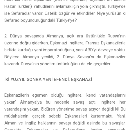
Hazar Türkleri) Yahudilerini avlamak için yola çıkmıştır. Türkiye’de
ise Sefaradlar vardır. Üstelik özgür ve etkindirler. Niye yürüsün ki
Sefarad boyunduruğundaki Türkiye’ye?
2. Dünya savaşında Almanya, açık ara üstünlükle Rusya’nın
üzerine doğru giderken, Eşkanazi İngiltere, Fransız Eşkanazilerle
birlikte kurduğu yeni imparatorluğunu, yani ABD’yi devreye soktu.
Böylece Almanya yenildi, 2. Dünya Savaşı’nı da Eşkanaziler
kazandı. Dünya’nın yönetim üstünlüğünü de ele geçirdiler.
İKİ YÜZYIL SONRA YENİ EFENDİ: EŞKANAZİ
Eşkanazilerin egemen olduğu İngiltere, ‘kendi vatandaşlarını
yakan’ Almanya’ya bu nedenle savaş açtı. İngiltere her
vatandaşını yakan, öldüren yönetime savaş açıyor değildi ki! Bu
müdahalenin gerçek sebebi Eşkanazileri kurtarmaktı. Yani,
Alman ve İngiliz halklarının savaşı değildi aslında bu savaşlar.
Gerçekte Eşkanaziler ve Sefaradların kadim savaşıydı.