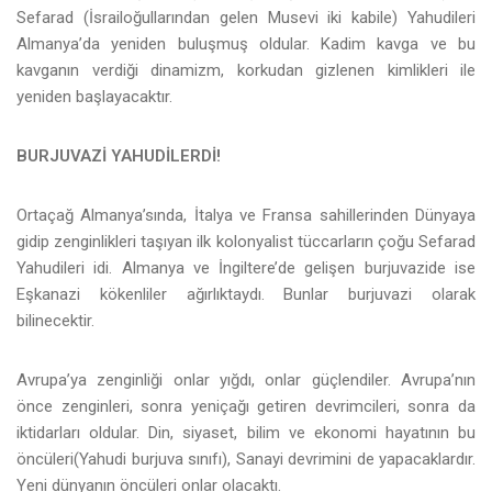
Sefarad (İsrailoğullarından gelen Musevi iki kabile) Yahudileri
Almanya’da yeniden buluşmuş oldular. Kadim kavga ve bu
kavganın verdiği dinamizm, korkudan gizlenen kimlikleri ile
yeniden başlayacaktır.
BURJUVAZİ YAHUDİLERDİ!
Ortaçağ Almanya’sında, İtalya ve Fransa sahillerinden Dünyaya
gidip zenginlikleri taşıyan ilk kolonyalist tüccarların çoğu Sefarad
Yahudileri idi. Almanya ve İngiltere’de gelişen burjuvazide ise
Eşkanazi kökenliler ağırlıktaydı. Bunlar burjuvazi olarak
bilinecektir.
Avrupa’ya zenginliği onlar yığdı, onlar güçlendiler. Avrupa’nın
önce zenginleri, sonra yeniçağı getiren devrimcileri, sonra da
iktidarları oldular. Din, siyaset, bilim ve ekonomi hayatının bu
öncüleri(Yahudi burjuva sınıfı), Sanayi devrimini de yapacaklardır.
Yeni dünyanın öncüleri onlar olacaktı.