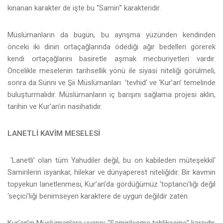
kınanan karakter de işte bu “Samiri” karakteridir.
Müslümanların da bugün, bu ayrışma yüzünden kendinden
önceki iki dinin ortaçağlarında ödediği ağır bedelleri görerek
kendi ortaçağlarını basiretle aşmak mecburiyetleri vardır.
Öncelikle meselenin tarihsellik yönü ile siyasi niteliği görülmeli,
sonra da Sünni ve Şii Müslümanları ‘tevhid’ ve ‘Kur’an’ temelinde
buluşturmalıdır. Müslümanların iç barışını sağlama projesi aklın,
tarihin ve Kur’an’ın nasihatidir.
LANETLİ KAVİM MESELESİ
‘Lanetli’ olan tüm Yahudiler değil, bu on kabileden müteşekkil‘
Samirilerin isyankar, hilekar ve dünyaperest niteliğidir. Bir kavmin
topyekun lanetlenmesi, Kur’an’da gördüğümüz ‘toptancı’lığı değil
‘seçici’liği benimseyen karaktere de uygun değildir zaten.
Kur’an’ın Müslümanlara uyarısı “Samirileşme tehlikesine” karşıdır.