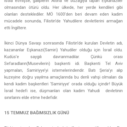
istila etmişse, galiplerin Altına ve buzağıya tapan Eşkanaziler
olmasından ötürü oldu. Her ülkede, her yerde kendileri gibi
olanları desteklediler. MÖ 1600’den beri devam eden kadim
mücadele sonunda, Filistin’de Yahudilere devletlerini armağan
etti İngiltere.
İkinci Dünya Savaşı sonrasında Filistin’de kurulan Devletin adı,
kazananlar Eşkanazi(Samiri) Yahudiler olduğu için İsrail oldu.
Kudüs’e saygılı davranmadılar. Çünkü orası
Sefaradların(Musevilerin) başkenti idi. Başkenti Tel Aviv
yapmaları, Samiriyye’yi istemelerindendir. Batı Şeria’yı alıp
kuzeyine doğru yayılma amaçlarında bu denli vahşi olmaları da
kendi kadim başkentleri ‘Samiriyye’ orada olduğu içindir! Büyük
İsrail hedefi ise, düşmanları olan kadim Yahudi devletinin
sınırlarını elde etme hedefidir.
15 TEMMUZ BAĞIMSIZLIK GÜNÜ