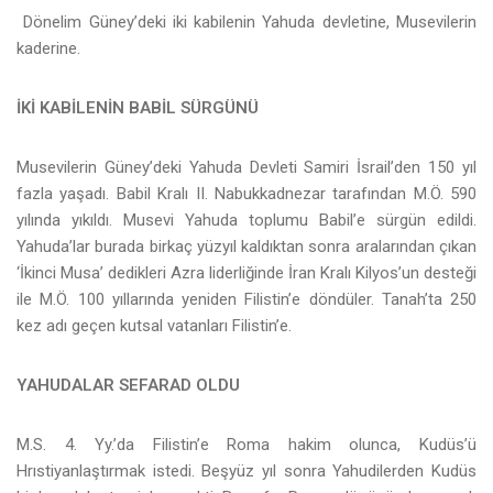
Dönelim Güney’deki iki kabilenin Yahuda devletine, Musevilerin
kaderine.
İKİ KABİLENİN BABİL SÜRGÜNÜ
Musevilerin Güney’deki Yahuda Devleti Samiri İsrail’den 150 yıl
fazla yaşadı. Babil Kralı II. Nabukkadnezar tarafından M.Ö. 590
yılında yıkıldı. Musevi Yahuda toplumu Babil’e sürgün edildi.
Yahuda’lar burada birkaç yüzyıl kaldıktan sonra aralarından çıkan
‘İkinci Musa’ dedikleri Azra liderliğinde İran Kralı Kilyos’un desteği
ile M.Ö. 100 yıllarında yeniden Filistin’e döndüler. Tanah’ta 250
kez adı geçen kutsal vatanları Filistin’e.
YAHUDALAR SEFARAD OLDU
M.S. 4. Yy.’da Filistin’e Roma hakim olunca, Kudüs’ü
Hrıstiyanlaştırmak istedi. Beşyüz yıl sonra Yahudilerden Kudüs