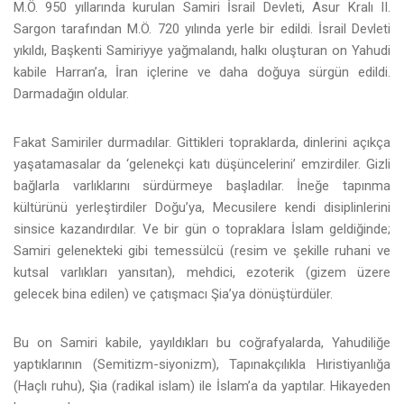
M.Ö. 950 yıllarında kurulan Samiri İsrail Devleti, Asur Kralı II.
Sargon tarafından M.Ö. 720 yılında yerle bir edildi. İsrail Devleti
yıkıldı, Başkenti Samiriyye yağmalandı, halkı oluşturan on Yahudi
kabile Harran’a, İran içlerine ve daha doğuya sürgün edildi.
Darmadağın oldular.
Fakat Samiriler durmadılar. Gittikleri topraklarda, dinlerini açıkça
yaşatamasalar da ‘gelenekçi katı düşüncelerini’ emzirdiler. Gizli
bağlarla varlıklarını sürdürmeye başladılar. İneğe tapınma
kültürünü yerleştirdiler Doğu’ya, Mecusilere kendi disiplinlerini
sinsice kazandırdılar. Ve bir gün o topraklara İslam geldiğinde;
Samiri gelenekteki gibi temessülcü (resim ve şekille ruhani ve
kutsal varlıkları yansıtan), mehdici, ezoterik (gizem üzere
gelecek bina edilen) ve çatışmacı Şia’ya dönüştürdüler.
Bu on Samiri kabile, yayıldıkları bu coğrafyalarda, Yahudiliğe
yaptıklarının (Semitizm-siyonizm), Tapınakçılıkla Hıristiyanlığa
(Haçlı ruhu), Şia (radikal islam) ile İslam’a da yaptılar. Hikayeden