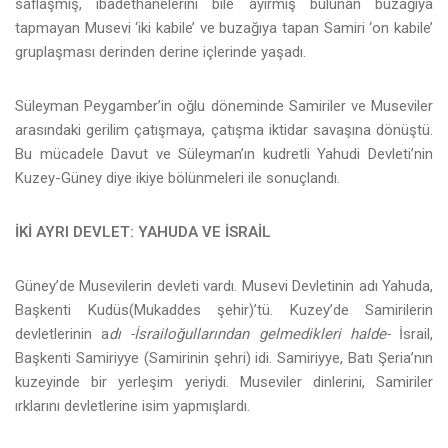
saflaşmış, ibadethanelerini bile ayırmış bulunan buzağıya
tapmayan Musevi ‘iki kabile’ ve buzağıya tapan Samiri ‘on kabile’
gruplaşması derinden derine içlerinde yaşadı.
Süleyman Peygamber’in oğlu döneminde Samiriler ve Museviler
arasındaki gerilim çatışmaya, çatışma iktidar savaşına dönüştü.
Bu mücadele Davut ve Süleyman’ın kudretli Yahudi Devleti’nin
Kuzey-Güney diye ikiye bölünmeleri ile sonuçlandı.
İKİ AYRI DEVLET: YAHUDA VE İSRAİL
Güney’de Musevilerin devleti vardı. Musevi Devletinin adı Yahuda,
Başkenti Kudüs(Mukaddes şehir)’tü. Kuzey’de Samirilerin
devletlerinin a
dı -İsrailoğullarından gelmedikleri halde-
İsrail,
Başkenti Samiriyye (Samirinin şehri) idi. Samiriyye, Batı Şeria’nın
kuzeyinde bir yerleşim yeriydi. Museviler dinlerini, Samiriler
ırklarını devletlerine isim yapmışlardı.