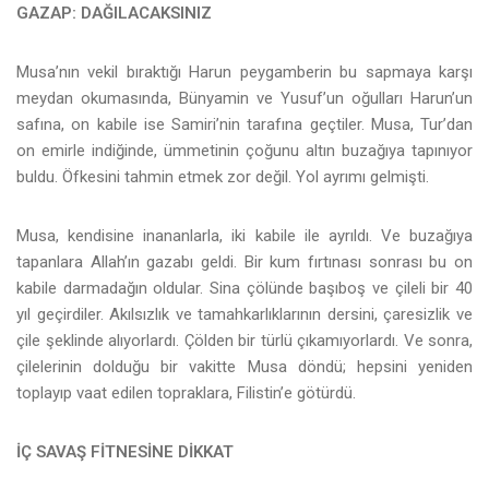
GAZAP: DAĞILACAKSINIZ
Musa’nın vekil bıraktığı Harun peygamberin bu sapmaya karşı
meydan okumasında, Bünyamin ve Yusuf’un oğulları Harun’un
safına, on kabile ise Samiri’nin tarafına geçtiler. Musa, Tur’dan
on emirle indiğinde, ümmetinin çoğunu altın buzağıya tapınıyor
buldu. Öfkesini tahmin etmek zor değil. Yol ayrımı gelmişti.
Musa, kendisine inananlarla, iki kabile ile ayrıldı. Ve buzağıya
tapanlara Allah’ın gazabı geldi. Bir kum fırtınası sonrası bu on
kabile darmadağın oldular. Sina çölünde başıboş ve çileli bir 40
yıl geçirdiler. Akılsızlık ve tamahkarlıklarının dersini, çaresizlik ve
çile şeklinde alıyorlardı. Çölden bir türlü çıkamıyorlardı. Ve sonra,
çilelerinin dolduğu bir vakitte Musa döndü; hepsini yeniden
toplayıp vaat edilen topraklara, Filistin’e götürdü.
İÇ SAVAŞ FİTNESİNE DİKKAT