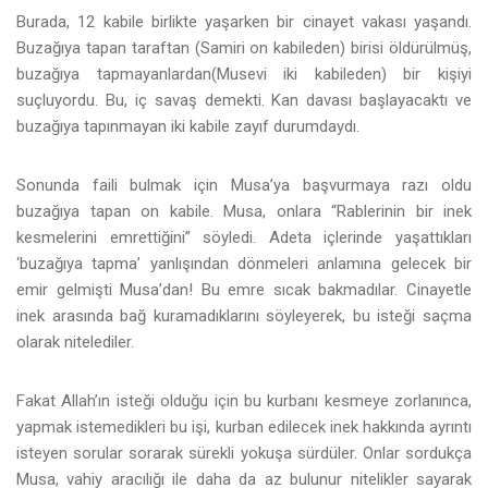
Burada, 12 kabile birlikte yaşarken bir cinayet vakası yaşandı.
Buzağıya tapan taraftan (Samiri on kabileden) birisi öldürülmüş,
buzağıya tapmayanlardan(Musevi iki kabileden) bir kişiyi
suçluyordu. Bu, iç savaş demekti. Kan davası başlayacaktı ve
buzağıya tapınmayan iki kabile zayıf durumdaydı.
Sonunda faili bulmak için Musa’ya başvurmaya razı oldu
buzağıya tapan on kabile. Musa, onlara “Rablerinin bir inek
kesmelerini emrettiğini” söyledi. Adeta içlerinde yaşattıkları
‘buzağıya tapma’ yanlışından dönmeleri anlamına gelecek bir
emir gelmişti Musa’dan! Bu emre sıcak bakmadılar. Cinayetle
inek arasında bağ kuramadıklarını söyleyerek, bu isteği saçma
olarak nitelediler.
Fakat Allah’ın isteği olduğu için bu kurbanı kesmeye zorlanınca,
yapmak istemedikleri bu işi, kurban edilecek inek hakkında ayrıntı
isteyen sorular sorarak sürekli yokuşa sürdüler. Onlar sordukça
Musa, vahiy aracılığı ile daha da az bulunur nitelikler sayarak