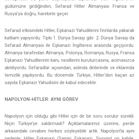
güdümüne girdiğinden, Sefarad Hitler Almanyası Fransa ve
Rusya’ya doğru, harekete geçer.
Sefarad etkisindeki Hitler, Eşkanazi Yahudilerini fırınlarda yakarak
katliam yapıyordu. Tıpkı 1. Dünya Savaşı gibi 2. Dünya Savaşı da
Sefarad Almanyası ile Eşkanazi İngilteresi arasında geçiyordu.
Almanya tarafından Almanya, Polonya, Romanya, Rusya, Fransa
Eşkanazi Yahudilerinin kanı, nesillerini kuruturcasına, acımasızca
akıtılıyordu. Sefaradlar açısından, aslında dinlerinde ve ırklarında
temizlik yapılıyordu. Bu dönemde Türkiye, Hitler’den kaçan az
sayıda Eşkanazi Yahudisini de kabul edecektir.
NAPOLYON-HİTLER: AYNI GÖREV
Napolyon için olduğu gibi Hitler için de bir soru sorulur sürekli:
Niçin Türkiye’ye saldırmadı? Açıklamalarımız üzerine, perde
arkasındaki cevabını herkes söyleyebilir artık. Napolyon’la aynı
nedenle; Hitler Eşkanazi (Samiri, Eşkanazi, Siyonist on kabile,