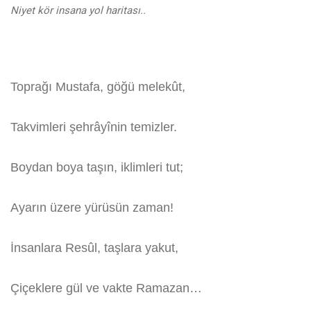
Niyet kör insana yol haritası..
Toprağı Mustafa, göğü melekût,
Takvimleri şehrâyînin temizler.
Boydan boya taşın, iklimleri tut;
Ayarın üzere yürüsün zaman!
İnsanlara Resûl, taşlara yakut,
Çiçeklere gül ve vakte Ramazan…