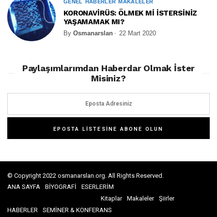
GENEL
HABERLER
MAKALELER
KORONAVİRÜS: ÖLMEK Mİ İSTERSİNİZ
YAŞAMAMAK MI?
By
Osmanarslan
22 Mart 2020
Paylaşımlarımdan Haberdar Olmak İster
Misiniz?
© Copyright 2022 osmanarslan.org. All Rights Reserved.
ANA SAYFA
BİYOGRAFİ
ESERLERİM
Kitaplar
Makaleler
Şiirler
HABERLER
SEMİNER & KONFERANS