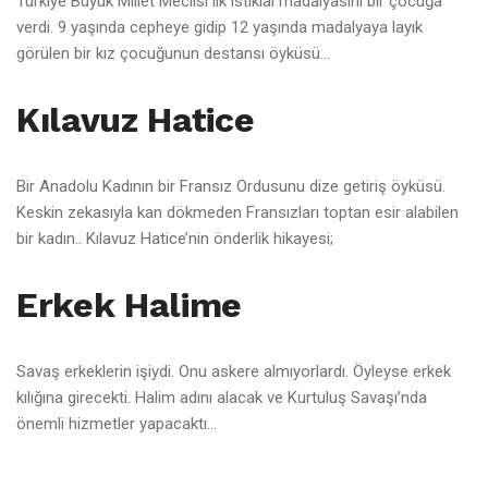
Türkiye Büyük Millet Meclisi ilk istiklal madalyasını bir çocuğa
verdi. 9 yaşında cepheye gidip 12 yaşında madalyaya layık
görülen bir kız çocuğunun destansı öyküsü…
Kılavuz Hatice
Bir Anadolu Kadının bir Fransız Ordusunu dize getiriş öyküsü.
Keskin zekasıyla kan dökmeden Fransızları toptan esir alabilen
bir kadın.. Kılavuz Hatice’nin önderlik hikayesi;
Erkek Halime
Savaş erkeklerin işiydi. Onu askere almıyorlardı. Öyleyse erkek
kılığına girecekti. Halim adını alacak ve Kurtuluş Savaşı’nda
önemli hizmetler yapacaktı…