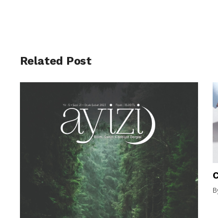
Related Post
C
B