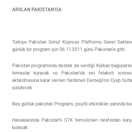
ARSLAN PAKİSTAN’DA
Türkiye Pakistan Gönül Köprüsü Platformu Genel Sekter
günlük bir program için 06.11.2011 günü Pakistan’a gitti.
Pakistan programında destek de verdiği Kurban bağışlarını
temaslar kuracak ve Pakistan’da sel felaketi sonrası
aktarılmasına karar verilen Yardımeli Derneği’nin Eyüp Sult
yürütecek.
Beş günlük pakistan Programı, çeşitli etkinlikler yanında ba
Havaalanında Pakistan’lı STK temsilcileri tarafından karş
bulacak.