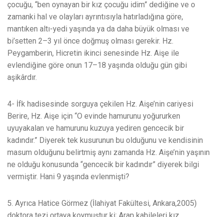
çocuğu, “ben oynayan bir kız çocuğu idim” dediğine ve o
zamanki hal ve olayları ayrıntısıyla hatırladığına göre,
mantıken altı-yedi yaşında ya da daha büyük olması ve
bi’setten 2–3 yıl önce doğmuş olması gerekir. Hz.
Peygamberin, Hicretin ikinci senesinde Hz. Aişe ile
evlendiğine göre onun 17–18 yaşında olduğu gün gibi
aşikârdır.
4- İfk hadisesinde sorguya çekilen Hz. Aişe’nin cariyesi
Berire, Hz. Aişe için “O evinde hamurunu yoğururken
uyuyakalan ve hamurunu kuzuya yediren gencecik bir
kadındır.” Diyerek tek kusurunun bu olduğunu ve kendisinin
masum olduğunu belirtmiş aynı zamanda Hz. Aişe’nin yaşının
ne olduğu konusunda “gencecik bir kadındır” diyerek bilgi
vermiştir. Hani 9 yaşında evlenmişti?
5. Ayrıca Hatice Görmez (İlahiyat Fakültesi, Ankara,2005)
doktora tezi ortaya koymuştur ki; Arap kabileleri kız