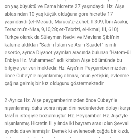
on yaş büyüktü ve Esma hicrette 27 yaşındaydı. Hz. Aişe
ablasından 10 yaş küçük olduğuna göre hicrette 17
yaşındaydı (el-Mesudi, Murucu’z-Zeheb,II,309; İbni Asakir,
Teracimu’n-Nisa, 9,10,28; et-Tebrizi, el-İkmal, III, 610).
Türkçe olarak da Süleyman Nedvi ve Mevlana Şibli’nin
kaleme aldıkları “Sadr-ı İslam ve Asr-ı Saadet” isimli
eserde, ayrıca Diyanet yayınları arasında bulunan “Hatem-ül
Enbiya Hz. Muhammed” adlı kitabın Aişe bölümünde bu
bilgiye yer verilmektedir. Hz. Aişe’nin Peygamberimizden
önce Cübeyr’le nişanlanmış olması, onun yetişkin, evlenme
çağına gelmiş bir kız olduğunu göstermektedir.
2-Ayrıca Hz. Aişe peygamberimizden önce Cübeyr’le
nişanlanmış, daha sonra nişan dini nedenlerden dolayı karşı
tarafın isteğiyle bozulmuştur. Hz. Peygamber, Hz. Aişe’yle
nişanlanmış Hicretin II. yılında iki bayram arası olan Şevval
ayında da evlenmiştir. Demek ki evlenecek çağda bir kızdı,