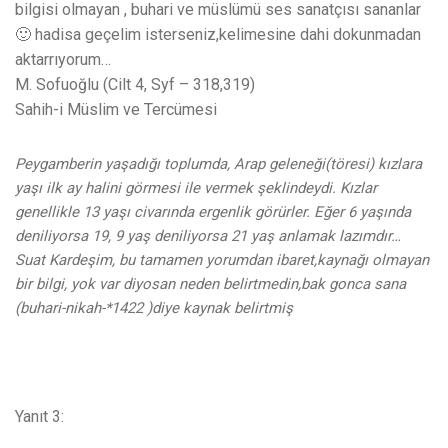
bilgisi olmayan , buhari ve müslümü ses sanatçısı sananlar
🙂 hadisa geçelim isterseniz,kelimesine dahi dokunmadan
aktarrıyorum…
M. Sofuoğlu (Cilt 4, Syf – 318,319)
Sahih-i Müslim ve Tercümesi
Peygamberin yaşadığı toplumda, Arap geleneği(töresi) kızlara
yaşı ilk ay halini görmesi ile vermek şeklindeydi. Kızlar
genellikle 13 yaşı civarında ergenlik görürler. Eğer 6 yaşında
deniliyorsa 19, 9 yaş deniliyorsa 21 yaş anlamak lazımdır…
Suat Kardeşim, bu tamamen yorumdan ibaret,kaynağı olmayan
bir bilgi, yok var diyosan neden belirtmedin,bak gonca sana
(buhari-nikah-*1422 )diye kaynak belirtmiş
Yanıt 3: