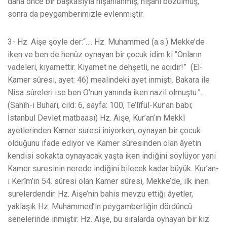
daha önce bir başkasıyla nişanlanmış, nişanı bozulmuş,
sonra da peygamberimizle evlenmiştir.
3- Hz. Aişe şöyle der:“…. Hz. Muhammed (a.s.) Mekke’de
iken ve ben de henüz oynayan bir çocuk idim ki “Onların
vadeleri, kıyamettir. Kıyamet ne dehşetli, ne acıdır!” (El-
Kamer sûresi, ayet: 46) mealindeki ayet inmişti. Bakara ile
Nisa sûreleri ise ben O’nun yanında iken nazil olmuştu.”…
(Sahîh-i Buharı, cild: 6, sayfa: 100, Te’lîfül-Kur’an babı;
İstanbul Devlet matbaası) Hz. Aişe, Kur’an’ın Mekkî
ayetlerinden Kamer suresi iniyorken, oynayan bir çocuk
olduğunu ifade ediyor ve Kamer sûresinden olan âyetin
kendisi sokakta oynayacak yaşta iken indiğini söylüyor yani
Kamer suresinin nerede indiğini bilecek kadar büyük. Kur’an-
ı Kerîm’in 54. sûresi olan Kamer sûresi, Mekke’de, ilk inen
surelerdendir. Hz. Aişe’nin bahis mevzu ettiği âyetler,
yaklaşık Hz. Muhammed’in peygamberliğin dördüncü
senelerinde inmiştir. Hz. Aişe, bu sıralarda oynayan bir kız