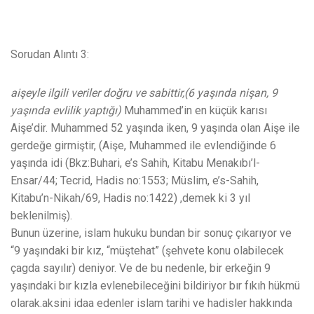
Sorudan Alıntı 3:
aişeyle ilgili veriler doğru ve sabittir,(6 yaşında nişan, 9
yaşında evlilik yaptığı)
Muhammed’in en küçük karısı
Aişe’dir. Muhammed 52 yaşında iken, 9 yaşında olan Aişe ile
gerdeğe girmiştir, (Aişe, Muhammed ile evlendiğinde 6
yaşında idi (Bkz:Buhari, e’s Sahih, Kitabu Menakıbı’l-
Ensar/44; Tecrid, Hadis no:1553; Müslim, e’s-Sahih,
Kitabu’n-Nikah/69, Hadis no:1422) ,demek ki 3 yıl
beklenilmiş).
Bunun üzerine, islam hukuku bundan bir sonuç çıkarıyor ve
“9 yaşındaki bir kız, “müştehat” (şehvete konu olabilecek
çagda sayılır) deniyor. Ve de bu nedenle, bir erkeğin 9
yaşındaki bır kızla evlenebileceğini bildiriyor bır fıkıh hükmü
olarak.aksini idaa edenler islam tarihi ve hadisler hakkında