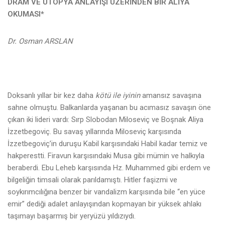
DRAM VE ÜTOPYA ANLAYIŞI ÜZERİNDEN BİR ALİYA
OKUMASI*
Dr. Osman ARSLAN
Doksanlı yıllar bir kez daha
kötü ile iyinin
amansız savaşına
sahne olmuştu. Balkanlarda yaşanan bu acımasız savaşın öne
çıkan iki lideri vardı: Sırp Slobodan Miloseviç ve Boşnak Aliya
İzzetbegoviç. Bu savaş yıllarında Miloseviç karşısında
İzzetbegoviç’in duruşu Kabil karşısındaki Habil kadar temiz ve
hakperestti. Firavun karşısındaki Musa gibi mümin ve halkıyla
beraberdi. Ebu Leheb karşısında Hz. Muhammed gibi erdem ve
bilgeliğin timsali olarak parıldamıştı. Hitler faşizmi ve
soykırımcılığına benzer bir vandalizm karşısında bile “en yüce
emir” dediği adalet anlayışından kopmayan bir yüksek ahlakı
taşımayı başarmış bir yeryüzü yıldızıydı.