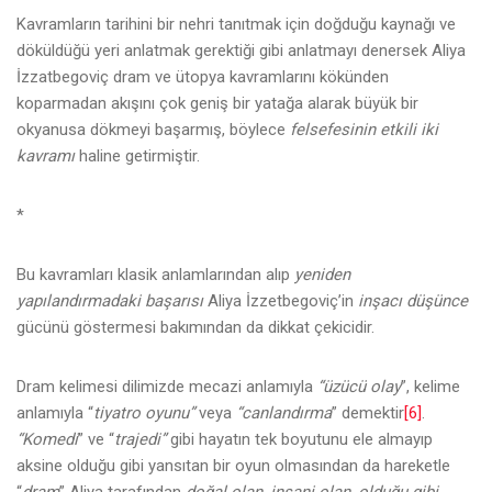
Kavramların tarihini bir nehri tanıtmak için doğduğu kaynağı ve
döküldüğü yeri anlatmak gerektiği gibi anlatmayı denersek Aliya
İzzatbegoviç dram ve ütopya kavramlarını kökünden
koparmadan akışını çok geniş bir yatağa alarak büyük bir
okyanusa dökmeyi başarmış, böylece
felsefesinin etkili iki
kavramı
haline getirmiştir.
*
Bu kavramları klasik anlamlarından alıp
yeniden
yapılandırmadaki başarısı
Aliya İzzetbegoviç’in
inşacı düşünce
gücünü göstermesi bakımından da dikkat çekicidir.
Dram kelimesi dilimizde mecazi anlamıyla
“üzücü olay
”, kelime
anlamıyla “
tiyatro oyunu”
veya
“canlandırma
” demektir
[6]
.
“Komedi
” ve “
trajedi”
gibi hayatın tek boyutunu ele almayıp
aksine olduğu gibi yansıtan bir oyun olmasından da hareketle
“
dram
” Aliya tarafından
doğal olan, insani olan, olduğu gibi