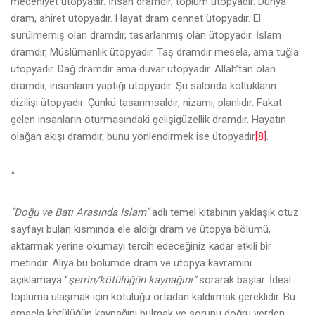
medeniyet ütopyadır. İnsan dramdır, toplum ütopyadır. Dünya
dram, ahiret ütopyadır. Hayat dram cennet ütopyadır. El
sürülmemiş olan dramdır, tasarlanmış olan ütopyadır. İslam
dramdır, Müslümanlık ütopyadır. Taş dramdır mesela, ama tuğla
ütopyadır. Dağ dramdır ama duvar ütopyadır. Allah’tan olan
dramdır, insanların yaptığı ütopyadır. Şu salonda koltukların
dizilişi ütopyadır. Çünkü tasarımsaldır, nizami, planlıdır. Fakat
gelen insanların oturmasındaki gelişigüzellik dramdır. Hayatın
olağan akışı dramdır, bunu yönlendirmek ise ütopyadır
[8]
.
*
“Doğu ve Batı Arasında İslam”
adlı temel kitabının yaklaşık otuz
sayfayı bulan kısmında ele aldığı dram ve ütopya bölümü,
aktarmak yerine okumayı tercih edeceğiniz kadar etkili bir
metindir. Aliya bu bölümde dram ve ütopya kavramını
açıklamaya “
şerrin/kötülüğün kaynağını”
sorarak başlar. İdeal
topluma ulaşmak için kötülüğü ortadan kaldırmak gereklidir. Bu
amaçla kötülüğün kaynağını bulmak ve sorunu doğru yerden