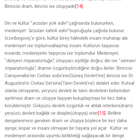
Birincisi dram, ikincisi ise ütopyadır
[14]
Din ve kültür “
arzuları yok edin”
çağrısında bulunurken,
medeniyet
“arzuları tahrik edin”
buyruğuyla çağrıda bulunur.
İzzetbegoviç’e göre, kültür birey hâlindeki insanı muhatap alır,
medeniyet ise toplumsallaşmış insanı: Kültürün taşıyıcısı
insandır, medeniyetin taşıyıcısı ise toplumdur. Medeniyet,
“
dünyevi imparatorluğa”
, ütopyacı eşitliğe doğru; din ise “
semavi
imparatorluğa”,
dramın özgürleştiriciliğine doğru ilerler. Birincisi
Campenalla’nın Civitas solis’ine(Güneş Devlet’ine) ikincisi ise St.
Augustine’in Civitas Dei’sine(Tanrı Devleti’ne) delalet eder. Kutsal
olanla olmayanın, yeryüzü devleti ile tanrı devletinin birbirinden
ayrılması dram ve ütopya taşıyan kutuplaşmayı bir kez daha
körüklemiştir. Gökyüzü devleti özgürlük ve ahlak isterken(dram)
yeryüzü devleti bağlılık ve disiplin(ütopya) ister
[15]
. Birlikte
dengelenmesi gereken dram ve ütopya böylece bir kez daha
ayrışır, kopar ve insani olmayan bir hayata yol açar. Kültür ve
medeniyet arasında uyumlu birlikteliği sağlayacak bir denge