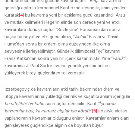
dönüştürücü bir etki gücüne kavuşmuştur.
“Bilgi”
kavramına
getirdiği açılımla Immennuel Kant özne-nesne ilişkisini yeniden
kurarak
[4]
bu kavrama yeni bir açıklama gücü kazandırdı. Arzu
ve mutlak kelimeleri Hegel’in elinde son derece yeni ve etkili
kavramlara dönüşmüştür. “Sözleşme” Rousseau’dan sonra
başka bir boyut ve etki gücü almış, “
Ahlak”
Farabi ve David
Hume’dan sonra bir erdem olma düzeyinden ilke olma
seviyesine ilerleyebilmiştir. Gündelik dilimizdeki “
iyi”
kavramı
Franz Kafka’dan sonra yeni bir içerik kazanmıştır. Yine “
varlık”
kavramına J. Paul Sartre evrene yönelik yeni bir anlam
yükleyerek bireyi güçlendiren rol vermiştir.
İzzetbegoviç de kavramların etki tarihi bakımından dram ve
ütopya kavramlarına yüklediği derinlik ve kuşatıcı anlam içeriği ile
bu nitelikte bir katkı
sunmuştur denebilir. Kant
“İçeriksiz
kavramlar boş, kavramsız algılar ise kördür
”
[5]
sözüyle algıları
yapılandıranın kavramlar olduğunu anlatır. Kavramlar anlam alanı
genişleyerek güçlendikçe algının da boyutları büyür.