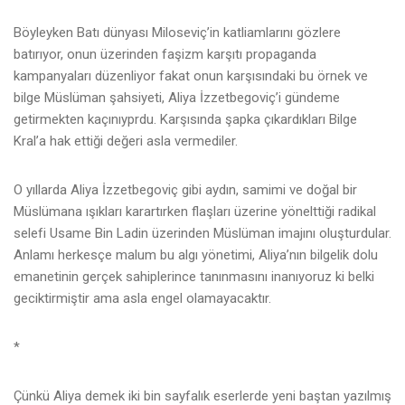
Böyleyken Batı dünyası Miloseviç’in katliamlarını gözlere
batırıyor, onun üzerinden faşizm karşıtı propaganda
kampanyaları düzenliyor fakat onun karşısındaki bu örnek ve
bilge Müslüman şahsiyeti, Aliya İzzetbegoviç’i gündeme
getirmekten kaçınıyprdu. Karşısında şapka çıkardıkları Bilge
Kral’a hak ettiği değeri asla vermediler.
O yıllarda Aliya İzzetbegoviç gibi aydın, samimi ve doğal bir
Müslümana ışıkları karartırken flaşları üzerine yönelttiği radikal
selefi Usame Bin Ladin üzerinden Müslüman imajını oluşturdular.
Anlamı herkesçe malum bu algı yönetimi, Aliya’nın bilgelik dolu
emanetinin gerçek sahiplerince tanınmasını inanıyoruz ki belki
geciktirmiştir ama asla engel olamayacaktır.
*
Çünkü Aliya demek iki bin sayfalık eserlerde yeni baştan yazılmış