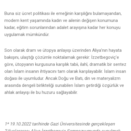
Buna siz ücret politikası ile emeğinin karşılığını bulamayandan,
modern kent yaşamında kadın ve ailenin değişen konumuna
kadar, eğitim sorunlarından adalet arayışına kadar her konuyu
uygulamak mümkündür.
Son olarak dram ve ütopya anlayışı üzerinden Aliya’nın hayata
bakışını, ulaştığı çözümle noktalamak gerekir: İzzetbegoviç’e
göre, ütopyanın kurgusuna karşılık tabii, ilahî, dramatik bir sentez
olan İslam insanın ihtiyacını tam olarak karşılayabilir. İslam insan
doğası ile uyumludur. Ancak Doğu ve Batı, din ve materyalizm
arasında dengeli birlikteliği sunabilen İslam getirdiği özgürlük ve
ahlak anlayışı ile bu huzuru sağlayabilir.
1* 19.10.2022 tarihinde Gazi Üniversitesinde gerçekleşen
“Uluslararası Aliya İzzetbegoviç Sempozyumunda sunulmak