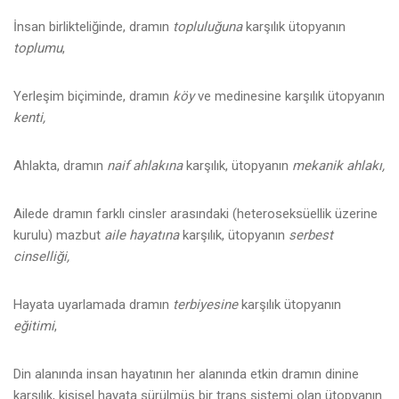
İnsan birlikteliğinde, dramın
topluluğuna
karşılık ütopyanın
toplumu
,
Yerleşim biçiminde, dramın
köy
ve medinesine karşılık ütopyanın
kenti,
Ahlakta, dramın
naif ahlakına
karşılık, ütopyanın
mekanik ahlakı,
Ailede dramın farklı cinsler arasındaki (heteroseksüellik üzerine
kurulu) mazbut
aile hayatına
karşılık, ütopyanın
serbest
cinselliği,
Hayata uyarlamada dramın
terbiyesine
karşılık ütopyanın
eğitimi
,
Din alanında insan hayatının her alanında etkin dramın dinine
karşılık, kişisel hayata sürülmüş bir trans sistemi olan ütopyanın