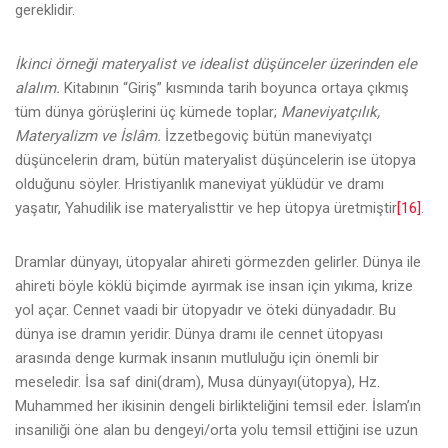
gereklidir.
İkinci örneği materyalist ve idealist düşünceler üzerinden ele
alalım.
Kitabının “Giriş” kısmında tarih boyunca ortaya çıkmış
tüm dünya görüşlerini üç kümede toplar;
Maneviyatçılık,
Materyalizm ve İslâm.
İzzetbegoviç bütün maneviyatçı
düşüncelerin dram, bütün materyalist düşüncelerin ise ütopya
olduğunu söyler. Hristiyanlık maneviyat yüklüdür ve dramı
yaşatır, Yahudilik ise materyalisttir ve hep ütopya üretmiştir
[16]
.
Dramlar dünyayı, ütopyalar ahireti görmezden gelirler. Dünya ile
ahireti böyle köklü biçimde ayırmak ise insan için yıkıma, krize
yol açar. Cennet vaadi bir ütopyadır ve öteki dünyadadır. Bu
dünya ise dramın yeridir. Dünya dramı ile cennet ütopyası
arasında denge kurmak insanın mutluluğu için önemli bir
meseledir. İsa saf dini(dram), Musa dünyayı(ütopya), Hz.
Muhammed her ikisinin dengeli birlikteliğini temsil eder. İslam’ın
insaniliği öne alan bu dengeyi/orta yolu temsil ettiğini ise uzun