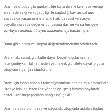
Dram ve ütopya gibi günlük dilde kullanılan iki kelimeye verdiği
anlam derinliği ve kuşatıcılığı ile sağladığı kavramsal güç
sayesinde yaşamın metafizik, fizik, bireysel ve sosyal
boyutlarına veya değerler dünyasına dair ne varsa her şeyi
açıklayan
anahtar hüviyeti kazandırmayı
başarmıştır.
Buna göre dram ve ütopya değerlendirmelerini özetlersek;
Din, ahlak, sanat, gibi külte dayalı beşerî olgular dram
niteliğindeyken; bilim, medeniyet, teknik gibi alete dayalı olgular
ütopyanın içeriğini oluştururlar.
Dram için insan ahsen-i takvim(yaratılmışların en mükemmeli)dir.
Ütopya için ise insan (bir yönden)gelişmiş hayvan sayılarak
esfel-i safiline(aşağıların aşağısına) çekilir.
Dramda esas olan birey ve özgürlük, ütopyada aslolan toplum