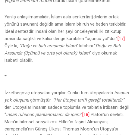
yegane alternatif model
olarak İslam gösterilmektedir.
Yanlış anlaşılmamalıdır; İslam asla senkertist(dinlerin ortak
yönünü savunan) değildir ama İslam bir ruh ve beden terkibidir.
İdeal sentezdir: insani olan her şeyi önceleyerek iki zıt kutup
arasında sağlıklı ve kalıcı denge kurabilen “üçüncü yol”dur”
[17]
.
Öyle ki,
“Doğu ve batı arasında İslam
” kitabını “
Doğu ve Batı
Arasında (üçüncü ve orta yol olarak) İslam
” diye okumak
isabetli olabilir.
*
İzzetbegoviç ütopyaları yargılar. Çünkü tüm ütopyalarda
insanın
yok oluşunu
görmüştür.
“Her ütopya tarifi gereği totaliterdir”
der. Ütopyalar insanın sadece toplumla ve tabiatla irtibatını değil
“
insan ruhunun planlanmasını da içerir
”
[18]
Platon’un devleti,
Marx’ın bilimsel sosyalizmi, Hitler’in faşist Almanyası,
campenella’nın Güneş Ülke’si, Thomas Moore’un Ütopya’sı