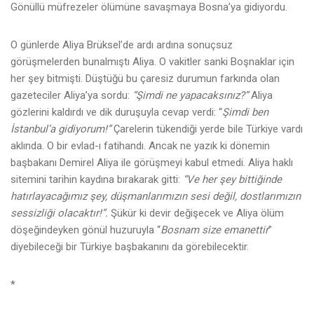
Gönüllü müfrezeler ölümüne savaşmaya Bosna’ya gidiyordu.
O günlerde Aliya Brüksel’de ardı ardına sonuçsuz
görüşmelerden bunalmıştı Aliya. O vakitler sanki Boşnaklar için
her şey bitmişti. Düştüğü bu çaresiz durumun farkında olan
gazeteciler Aliya’ya sordu:
“Şimdi ne yapacaksınız?”
Aliya
gözlerini kaldırdı ve dik duruşuyla cevap verdi: “
Şimdi ben
İstanbul’a gidiyorum!”
Çarelerin tükendiği yerde bile Türkiye vardı
aklında. O bir evlad-ı fatihandı. Ancak ne yazık ki dönemin
başbakanı Demirel Aliya ile görüşmeyi kabul etmedi. Aliya haklı
sitemini tarihin kaydına bırakarak gitti:
“Ve her şey bittiğinde
hatırlayacağımız şey, düşmanlarımızın sesi değil, dostlarımızın
sessizliği olacaktır!”.
Şükür ki devir değişecek ve Aliya ölüm
döşeğindeyken gönül huzuruyla “
Bosnam size emanettir
”
diyebileceği bir Türkiye başbakanını da görebilecektir.
*