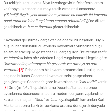
Bu tebliğde konu olarak Aliya İzzetbegoviç’in felsefesini dram
ve ütopya üzerinden okumayı tercih etmekteki amacımız
yüklediği özgün yeni anlamlar sayesinde
bu bilindik iki kavramı
nasıl etkili bir felsefi açıklama aracına dönüştürdüğü
ne dikkat
çekebilmek ve
bunun önemini
gösterebilmektir.
Kavramları geliştirmek gerçekten de önemli bir başarıdır. Büyük
düşünürler dönüştürücü etkilerini kavramlara yükledikleri güçlü
anlamlar aracılığı ile gösterirler. Bu gerçeği ilkin
“kavramlar tarihi
ve felsefesi”
nden söz ederken Hegel vurgulamıştır. Hegel’e göre
“kavramsallaştırılamayan bir şey artık var olmaya da son
vermiştir
.
[2]
” Daha sonra bir kavram araştırmaları kuruluşunun
başında bulunan Gadamer kavramlar tarihi çalışmalarını
genişletmiştir. Gadamer’e göre kavramların bir
“etki tarihi”
vardır.
[3]
Örneğin
“akıl”
hep akıldır ama Decartes’tan sonra önce
aydınlanma düşüncesinin sonra modern dünyanın yapılandırıcı
kavramı olmuştur.
“Sınıf”
ve
“sermaye
(kapital)” kavramları Karl
Marks’tan sonra farklı bir açıklama aracına dönüşerek dünyada