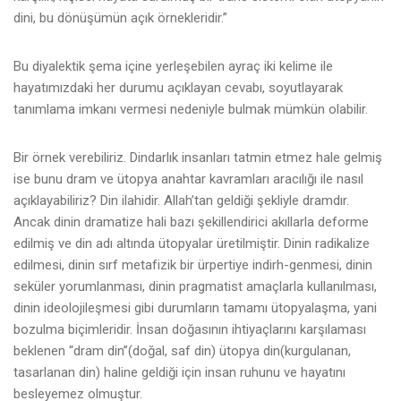
dini, bu dönüşümün açık örnekleridir.”
Bu diyalektik şema içine yerleşebilen ayraç iki kelime ile
hayatımızdaki her durumu açıklayan cevabı, soyutlayarak
tanımlama imkanı vermesi nedeniyle bulmak mümkün olabilir.
Bir örnek verebiliriz. Dindarlık insanları tatmin etmez hale gelmiş
ise bunu dram ve ütopya anahtar kavramları aracılığı ile nasıl
açıklayabiliriz? Din ilahidir. Allah’tan geldiği şekliyle dramdır.
Ancak dinin dramatize hali bazı şekillendirici akıllarla deforme
edilmiş ve din adı altında ütopyalar üretilmiştir. Dinin radikalize
edilmesi, dinin sırf metafizik bir ürpertiye indirh-genmesi, dinin
seküler yorumlanması, dinin pragmatist amaçlarla kullanılması,
dinin ideolojileşmesi gibi durumların tamamı ütopyalaşma, yani
bozulma biçimleridir. İnsan doğasının ihtiyaçlarını karşılaması
beklenen “dram din”(doğal, saf din) ütopya din(kurgulanan,
tasarlanan din) haline geldiği için insan ruhunu ve hayatını
besleyemez olmuştur.