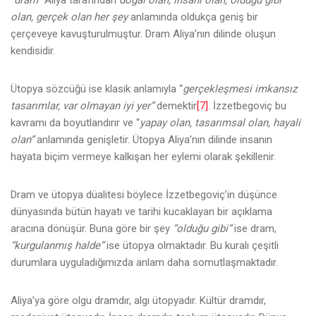
olan, gerçek olan her şey
anlamında oldukça geniş bir
çerçeveye kavuşturulmuştur. Dram Aliya’nın dilinde oluşun
kendisidir.
Ütopya sözcüğü ise klasik anlamıyla “
gerçekleşmesi imkansız
tasarımlar, var olmayan iyi yer”
demektir
[7]
. İzzetbegoviç bu
kavramı da boyutlandırır ve “
yapay olan, tasarımsal olan, hayali
olan”
anlamında genişletir. Ütopya Aliya’nın dilinde insanın
hayata biçim vermeye kalkışan her eylemi olarak şekillenir.
Dram ve ütopya düalitesi böylece İzzetbegoviç’in düşünce
dünyasında bütün hayatı ve tarihi kucaklayan bir açıklama
aracına dönüşür. Buna göre bir şey
“olduğu gibi”
ise dram,
“kurgulanmış halde”
ise ütopya olmaktadır. Bu kuralı çeşitli
durumlara uyguladığımızda anlam daha somutlaşmaktadır.
Aliya’ya göre olgu dramdır, algı ütopyadır. Kültür dramdır,