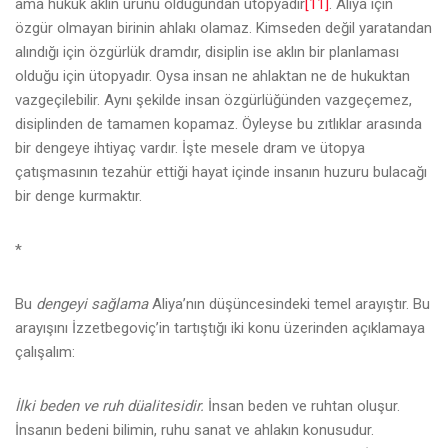
ama hukuk aklın ürünü olduğundan ütopyadır
[11]
. Aliya için
özgür olmayan birinin ahlakı olamaz. Kimseden değil yaratandan
alındığı için özgürlük dramdır, disiplin ise aklın bir planlaması
olduğu için ütopyadır. Oysa insan ne ahlaktan ne de hukuktan
vazgeçilebilir. Aynı şekilde insan özgürlüğünden vazgeçemez,
disiplinden de tamamen kopamaz. Öyleyse bu zıtlıklar arasında
bir dengeye ihtiyaç vardır. İşte mesele dram ve ütopya
çatışmasının tezahür ettiği hayat içinde insanın huzuru bulacağı
bir denge kurmaktır.
*
Bu
dengeyi sağlama
Aliya’nın düşüncesindeki temel arayıştır. Bu
arayışını İzzetbegoviç’in tartıştığı iki konu üzerinden açıklamaya
çalışalım:
İlki beden ve ruh düalitesidir.
İnsan beden ve ruhtan oluşur.
İnsanın bedeni bilimin, ruhu sanat ve ahlakın konusudur.