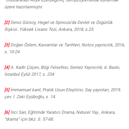
üzere hazırlanmıştır.
[2]
Deniz Gürsoy, Hegel ve Spinoza’da Devlet ve Özgürlük
İlişkisi. Yüksek Lisans Tezi, Ankara, 2018, s.23.
[3]
Doğan Özlem, Kavramlar ve Tarihleri, Notos yayıncılık, 2016,
s. 10-24
[4]
A. Kadir Çüçen, Bilgi Felsefesi, Sentez Yayıncılık, 6. Baskı,
İstanbul Eylül 2017, s. 234
[5]
İmmamuel kant, Pratik Usun Eleştirisi, Say yayınları, 2019,
çev. İ. Zeki Eyüboğlu, s. 14.
[6]
İnci San, Eğitimde Yaratıcı Drama, Naturel Yay., Ankara,
“drama” için bkz. S. 57-68.