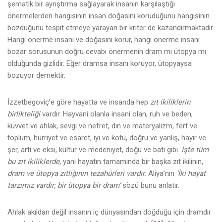
şematik bir ayrıştırma sağlayarak insanın karşılaştığı
önermelerden hangisinin insan doğasını koruduğunu hangisinin
bozduğunu tespit etmeye yarayan bir kriter de kazandırmaktadır.
Hangi önerme insanı ve doğasını korur, hangi önerme insanı
bozar sorusunun doğru cevabı önermenin dram mı ütopya mı
olduğunda gizlidir. Eğer dramsa insanı koruyor, ütopyaysa
bozuyor demektir.
İzzetbegoviç’e göre hayatta ve insanda hep
zıt ikiliklerin
birlikteliği
vardır. Hayvani olanla insani olan, ruh ve beden,
kuvvet ve ahlak, sevgi ve nefret, din ve materyalizm, fert ve
toplum, hürriyet ve esaret, iyi ve kötü, doğru ve yanlış, hayır ve
şer, artı ve eksi, kültür ve medeniyet, doğu ve batı gibi.
İşte tüm
bu zıt ikiliklerde,
yani hayatın tamamında bir başka zıt ikilinin,
dram ve ütopya zıtlığının tezahürleri vardır.
Aliya’nın
‘İki hayat
tarzımız vardır; bir ütopya bir dram’
sözü bunu anlatır.
Ahlak akıldan değil insanın iç dünyasından doğduğu için dramdır