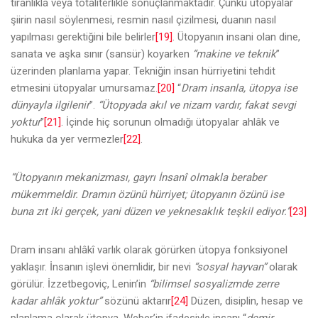
tiranlıkla veya totaliterlikle sonuçlanmaktadır. Çünkü ütopyalar
şiirin nasıl söylenmesi, resmin nasıl çizilmesi, duanın nasıl
yapılması gerektiğini bile belirler
[19]
. Ütopyanın insani olan dine,
sanata ve aşka sınır (sansür) koyarken
“makine ve teknik
”
üzerinden planlama yapar. Tekniğin insan hürriyetini tehdit
etmesini ütopyalar umursamaz.
[20]
“
Dram insanla, ütopya ise
dünyayla ilgilenir
”.
“Ütopyada akıl ve nizam vardır, fakat sevgi
yoktur
”
[21]
. İçinde hiç sorunun olmadığı ütopyalar ahlâk ve
hukuka da yer vermezler
[22]
.
“Ütopyanın mekanizması, gayrı İnsanî olmakla beraber
mükemmeldir. Dramın özünü hürriyet; ütopyanın özünü ise
buna zıt iki gerçek, yani düzen ve yeknesaklık teşkil ediyor.”
[23]
Dram insanı ahlâkî varlık olarak görürken ütopya fonksiyonel
yaklaşır. İnsanın işlevi önemlidir, bir nevi
“sosyal hayvan”
olarak
görülür. İzzetbegoviç, Lenin’in
“bilimsel sosyalizmde zerre
kadar ahlâk yoktur”
sözünü aktarır
[24]
Düzen, disiplin, hesap ve
planlama olarak ütopya, Weber’in ifadesiyle insanı “
demir