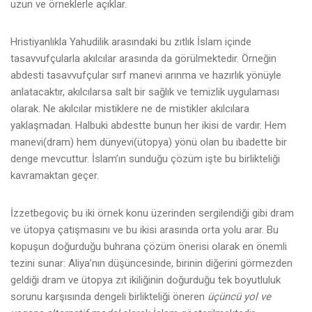
uzun ve örneklerle açıklar.
Hristiyanlıkla Yahudilik arasındaki bu zıtlık İslam içinde
tasavvufçularla akılcılar arasında da görülmektedir. Örneğin
abdesti tasavvufçular sırf manevi arınma ve hazırlık yönüyle
anlatacaktır, akılcılarsa salt bir sağlık ve temizlik uygulaması
olarak. Ne akılcılar mistiklere ne de mistikler akılcılara
yaklaşmadan. Halbuki abdestte bunun her ikisi de vardır. Hem
manevi(dram) hem dünyevi(ütopya) yönü olan bu ibadette bir
denge mevcuttur. İslam’ın sunduğu çözüm işte bu birlikteliği
kavramaktan geçer.
İzzetbegoviç bu iki örnek konu üzerinden sergilendiği gibi dram
ve ütopya çatışmasını ve bu ikisi arasında orta yolu arar. Bu
kopuşun doğurduğu buhrana çözüm önerisi olarak en önemli
tezini sunar: Aliya’nın düşüncesinde, birinin diğerini görmezden
geldiği dram ve ütopya zıt ikiliğinin doğurduğu tek boyutluluk
sorunu karşısında dengeli birlikteliği öneren
üçüncü yol ve