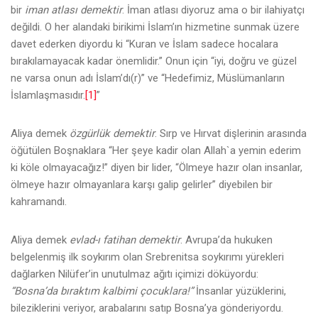
bir
iman atlası demektir
. İman atlası diyoruz ama o bir ilahiyatçı
değildi. O her alandaki birikimi İslam’ın hizmetine sunmak üzere
davet ederken diyordu ki “Kuran ve İslam sadece hocalara
bırakılamayacak kadar önemlidir.” Onun için “iyi, doğru ve güzel
ne varsa onun adı İslam’dı(r)” ve “Hedefimiz, Müslümanların
İslamlaşmasıdır.
[1]
”
Aliya demek
özgürlük demektir
. Sırp ve Hırvat dişlerinin arasında
öğütülen Boşnaklara “Her şeye kadir olan Allah`a yemin ederim
ki köle olmayacağız!” diyen bir lider, “Ölmeye hazır olan insanlar,
ölmeye hazır olmayanlara karşı galip gelirler” diyebilen bir
kahramandı.
Aliya demek
evlad-ı fatihan demektir
. Avrupa’da hukuken
belgelenmiş ilk soykırım olan Srebrenitsa soykırımı yürekleri
dağlarken Nilüfer’in unutulmaz ağıtı içimizi döküyordu:
“Bosna’da bıraktım kalbimi çocuklara!”
İnsanlar yüzüklerini,
bileziklerini veriyor, arabalarını satıp Bosna’ya gönderiyordu.