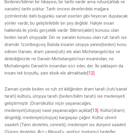
Bedenin/bilimin bir hikayesi, bir tarihi vardır ama ruhun(ahlak ve
sanatın) tarihi yoktur. Tarih öncesi devirlerdeki mağara
çizimlerinde dahi bugünkü sanat eserleri gibi heyecan duyulacak
yönler vardır, bu geliştirilebilir bir şey değildir. Haliyle insan
hakkında iki yönlü gerçeklik vardır: Bilimin(aklın) konusu olan
beden tarafı ütopyadır. Din ve sanatın konusu olan ruh tarafı ise
dramdır. İzzetbegoviç Batıda insanın ütopya yanını(beden) konu
edinen Darwin, dram yanını(ruh) ele alan Michelangelo’dur ve
dinlediğinizde ne Darwin Michelangelo’nun insanından, ne
Michalengelo Darwin’in insandan söz eder, der. İki yaklaşım da
insanı tek boyutlu, yani eksik ele almaktadır
[12]
.
Zaman içinde beden ve ruh zıt ikiliğinden dram tarafı (ruh/sanat
tarafı) kültürü, ütopya tarafı (beden/bilim tarafı) ise medeniyeti
geliştirmiştir. (Dram)kültür niçin yaşanacağını,
medeniyet(ütopya) nasıl yaşanacağını açıklar
[13]
. Kültür(dram)
dinginliği, medeniye(ütopya) kargaşayı çağırır. Kültür uhrevî
saadeti (Tanrı devletini, cenneti), medeniyet ise dünyevî saadeti
(Güneş devletini, Arz-ı Mevud’u, sınıfsız toplumu) hedefler.