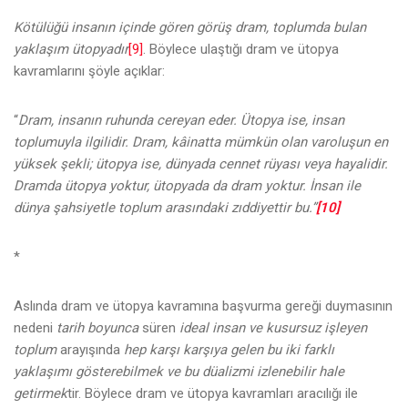
Kötülüğü insanın içinde gören görüş dram, toplumda bulan
yaklaşım ütopyadır
[9]
. Böylece ulaştığı dram ve ütopya
kavramlarını şöyle açıklar:
“
Dram, insanın ruhunda cereyan eder. Ütopya ise, insan
toplumuyla ilgilidir. Dram, kâinatta mümkün olan varoluşun en
yüksek şekli; ütopya ise, dünyada cennet rüyası veya hayalidir.
Dramda ütopya yoktur, ütopyada da dram yoktur. İnsan ile
dünya şahsiyetle toplum arasındaki zıddiyettir bu.”
[10]
*
Aslında dram ve ütopya kavramına başvurma gereği duymasının
nedeni
tarih boyunca
süren
ideal insan ve kusursuz işleyen
toplum
arayışında
hep karşı karşıya gelen bu iki farklı
yaklaşımı gösterebilmek ve bu düalizmi izlenebilir hale
getirmek
tir. Böylece dram ve ütopya kavramları aracılığı ile