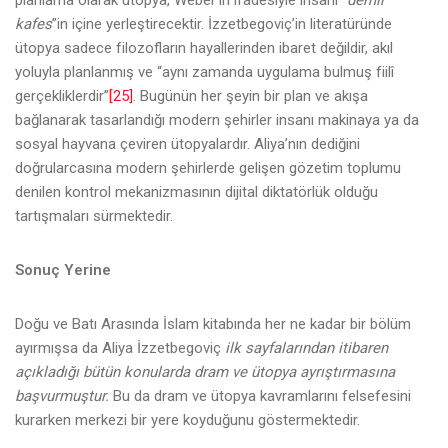
kafes
”in içine yerleştirecektir. İzzetbegoviç’in literatüründe
ütopya sadece filozofların hayallerinden ibaret değildir, akıl
yoluyla planlanmış ve “aynı zamanda uygulama bulmuş fiilî
gerçekliklerdir”
[25]
. Bugünün her şeyin bir plan ve akışa
bağlanarak tasarlandığı modern şehirler insanı makinaya ya da
sosyal hayvana çeviren ütopyalardır. Aliya’nın dediğini
doğrularcasına modern şehirlerde gelişen gözetim toplumu
denilen kontrol mekanizmasının dijital diktatörlük olduğu
tartışmaları sürmektedir.
Sonuç Yerine
Doğu ve Batı Arasında İslam kitabında her ne kadar bir bölüm
ayırmışsa da Aliya İzzetbegoviç
ilk sayfalarından itibaren
açıkladığı bütün konularda dram ve ütopya ayrıştırmasına
başvurmuştur.
Bu da dram ve ütopya kavramlarını felsefesini
kurarken merkezi bir yere koyduğunu göstermektedir.