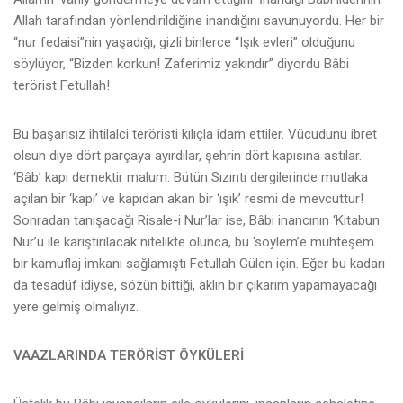
Allah tarafından yönlendirildiğine inandığını savunuyordu. Her bir
“nur fedaisi”nin yaşadığı, gizli binlerce “Işık evleri” olduğunu
söylüyor, “Bizden korkun! Zaferimiz yakındır” diyordu Bâbi
terörist Fetullah!
Bu başarısız ihtilalci teröristi kılıçla idam ettiler. Vücudunu ibret
olsun diye dört parçaya ayırdılar, şehrin dört kapısına astılar.
‘Bâb’ kapı demektir malum. Bütün Sızıntı dergilerinde mutlaka
açılan bir ‘kapı’ ve kapıdan akan bir ‘ışık’ resmi de mevcuttur!
Sonradan tanışacağı Risale-i Nur’lar ise, Bâbi inancının ‘Kitabun
Nur’u ile karıştırılacak nitelikte olunca, bu ‘söylem’e muhteşem
bir kamuflaj imkanı sağlamıştı Fetullah Gülen için. Eğer bu kadarı
da tesadüf idiyse, sözün bittiği, aklın bir çıkarım yapamayacağı
yere gelmiş olmalıyız.
VAAZLARINDA TERÖRİST ÖYKÜLERİ