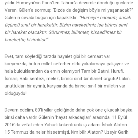
yılıdır. Humeyni’nin Paris’ten Tahran’a devrimle döndüğü günlerde
Veren, Gülen’e sormuş: “Bizde de değişim böyle mi yaşanacak?”
Gülen’in cevabı bugün için kapaklıktır:
“Humeyni hareketi, ancak
üçüncü sınıf bir harekettir. Bizim hareketimiz ise birinci sınıf
bir hareket olacaktır. Görünmez, bilinmez, hissedilmez bir
harekettir; bizimkisi!”
Evet, tam söylediği tarzda hayalet gibi bir cemaat var
karşımızda; bütün millet seferber oldu yakalamaya çalışıyor ve
hala bulduklarından da emin olamıyor! Tam bir Batıni, Hurufi,
İsmaili, Babi sentezi, melez, birinci sınıf bir ihanet örgütü! Lakin,
unuttukları bir ayrıntı, karşısında da birinci sınıf bir milletin var
olduğuydu!
Devam edelim; 80’li yıllar geldiğinde daha çok öne çıkacak başka
birisi daha vardır Gülen’in ‘hayat arkadaşları’ arasında. 11 Eylül
2016’da vefat eden Yahudi kökenli ünlü iş adamı İshak Alaton.
15 Temmuz’da neler hissetmişti, kim bilir Alaton? Üzeyir Garih