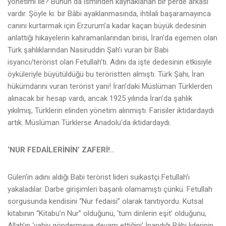
yönetimi ile? Bunun da isminden kaynaklanan bir perde arkası
vardır. Şöyle ki: bir Bâbi ayaklanmasında, ihtilali başaramayınca
canını kurtarmak için Erzurum’a kadar kaçan büyük dedesinin
anlattığı hikayelerin kahramanlarından birisi, İran’da egemen olan
Türk şahlıklarından Nasiruddin Şah’ı vuran bir Babi
isyancı/terörist olan Fetullah’tı. Adını da işte dedesinin etkisiyle
öyküleriyle büyütüldüğü bu teröristten almıştı. Türk Şahı, İran
hükümdarını vuran terörist yani! İran’daki Müslüman Türklerden
alınacak bir hesap vardı, ancak 1925 yılında İran’da şahlık
yıkılmış, Türklerin elinden yönetim alınmıştı. Farisiler iktidardaydı
artık. Müslüman Türklerse Anadolu’da iktidardaydı.
‘NUR FEDAİLERİNİN’ ZAFERİ!..
Gülen’in adını aldığı Babi terörist lideri suikastçi Fetullah’ı
yakaladılar. Darbe girişimleri başarılı olamamıştı çünkü. Fetullah
sorgusunda kendisini “Nur fedaisi” olarak tanıtıyordu. Kutsal
kitabının “Kitabu’n Nur” olduğunu, ‘tüm dinlerin eşit’ olduğunu,
Allah’ın ‘vahiy göndermeye devam ettiğini’ İnandığı Bâbi liderinin