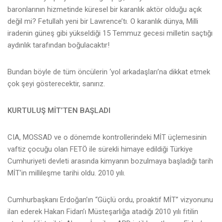
baronlarının hizmetinde küresel bir karanlık aktör olduğu açık
değil mi? Fetullah yeni bir Lawrence’tı. O karanlık dünya, Milli
iradenin güneş gibi yükseldiği 15 Temmuz gecesi milletin saçtığı
aydınlık tarafından boğulacaktır!
Bundan böyle de tüm öncülerin ‘yol arkadaşları’na dikkat etmek
çok şeyi gösterecektir, sanırız.
KURTULUŞ MİT’TEN BAŞLADI
CIA, MOSSAD ve o dönemde kontrollerindeki MİT üçlemesinin
vaftiz çocuğu olan FETÖ ile sürekli himaye edildiği Türkiye
Cumhuriyeti devleti arasında kimyanın bozulmaya başladığı tarih
MİT’in millileşme tarihi oldu. 2010 yılı.
Cumhurbaşkanı Erdoğan’ın “Güçlü ordu, proaktif MİT” vizyonunu
ilan ederek Hakan Fidan’ı Müsteşarlığa atadığı 2010 yılı fitilin