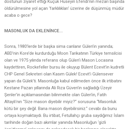
dostunun ziyaret ettiği Küçük Hüseyin Efendi’nin mezarı başında
öldürülmesine yol açan ‘farklılıkları’ üzerine de düşünmüş müdür
acaba o gece?
MASONLUK DA EKLENİNCE…
Sonra, 1980’lerde bir başka sima canlanır Gülen’in yanında;
ABD’nin Kore’de kurdurduğu Moon Tarikatının Türkiye temsilcisi
olan ve 1975 yılında referans olup Gülen’i Mason Locasına
kaydettiren, Rockefeller bursu ile okuyup Bülent Ecevit’in kudretli
CHP Genel Sekreteri olan Kasım Gülek! Ecevit’i Gülensever
yapan da Gülek’ti. Masonluğa kabul edilmeden önce ilk irtibatını
Kestane Pazarı yıllarında Ali Rıza Güven’in sağladığı Üzeyir
Şenler’in açıklamasından bilinmekte olan Gülen’in, Fatih
Altaylı’nın “Size mason diyebilir miyiz?” sorusuna “Masonluk
kötü bir şey değil. Bana mason diyebilirsiniz.” cevabı da bunu
ortaya koymaktaydı. Bu irtibat, Fetullahçı gruba saydığımız İslam
tarihinde doğan bazı akımlar yanında Masonluğun ‘gizli