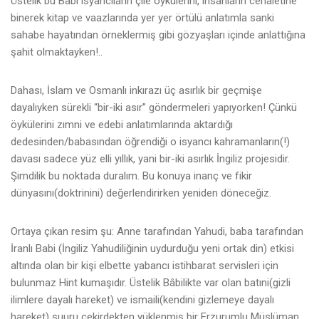
Üstelik bu Bâbi isyancıların çile öykülerini, insanların cehaletine
binerek kitap ve vaazlarında yer yer örtülü anlatımla sanki
sahabe hayatından örneklermiş gibi gözyaşları içinde anlattığına
şahit olmaktayken!..
Dahası, İslam ve Osmanlı inkırazı üç asırlık bir geçmişe
dayalıyken sürekli “bir-iki asır” göndermeleri yapıyorken! Çünkü
öykülerini zımni ve edebi anlatımlarında aktardığı
dedesinden/babasından öğrendiği o isyancı kahramanların(!)
davası sadece yüz elli yıllık, yani bir-iki asırlık İngiliz projesidir.
Şimdilik bu noktada duralım. Bu konuya inanç ve fikir
dünyasını(doktrinini) değerlendirirken yeniden döneceğiz.
Ortaya çıkan resim şu: Anne tarafından Yahudi, baba tarafından
İranlı Babi (İngiliz Yahudiliğinin uydurduğu yeni ortak din) etkisi
altında olan bir kişi elbette yabancı istihbarat servisleri için
bulunmaz Hint kumaşıdır. Üstelik Bâbilikte var olan batıni(gizli
ilimlere dayalı hareket) ve ismaili(kendini gizlemeye dayalı
hareket) şuuru çekirdekten yüklenmiş bir Erzurumlu Müslüman