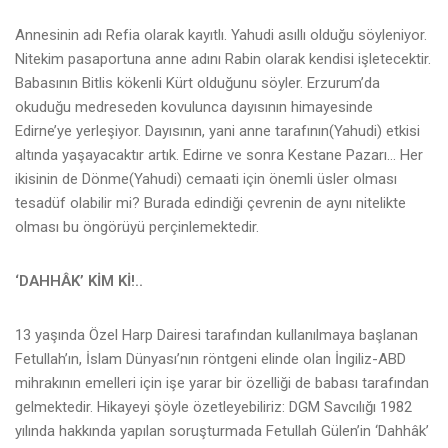
Annesinin adı Refia olarak kayıtlı. Yahudi asıllı olduğu söyleniyor.
Nitekim pasaportuna anne adını Rabin olarak kendisi işletecektir.
Babasının Bitlis kökenli Kürt olduğunu söyler. Erzurum’da
okuduğu medreseden kovulunca dayısının himayesinde
Edirne’ye yerleşiyor. Dayısının, yani anne tarafının(Yahudi) etkisi
altında yaşayacaktır artık. Edirne ve sonra Kestane Pazarı… Her
ikisinin de Dönme(Yahudi) cemaati için önemli üsler olması
tesadüf olabilir mi? Burada edindiği çevrenin de aynı nitelikte
olması bu öngörüyü perçinlemektedir.
‘DAHHÂK’ KİM Kİ!..
13 yaşında Özel Harp Dairesi tarafından kullanılmaya başlanan
Fetullah’ın, İslam Dünyası’nın röntgeni elinde olan İngiliz-ABD
mihrakının emelleri için işe yarar bir özelliği de babası tarafından
gelmektedir. Hikayeyi şöyle özetleyebiliriz: DGM Savcılığı 1982
yılında hakkında yapılan soruşturmada Fetullah Gülen’in ‘Dahhâk’