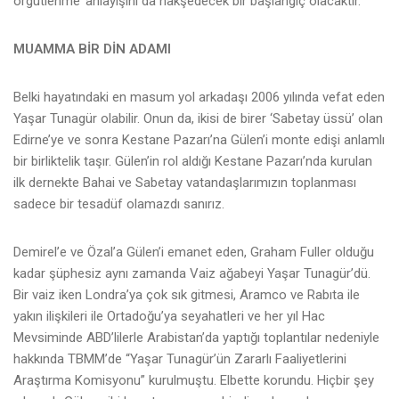
örgütlenme’ anlayışını da nakşedecek bir başlangıç olacaktır.
MUAMMA BİR DİN ADAMI
Belki hayatındaki en masum yol arkadaşı 2006 yılında vefat eden
Yaşar Tunagür olabilir. Onun da, ikisi de birer ‘Sabetay üssü’ olan
Edirne’ye ve sonra Kestane Pazarı’na Gülen’i monte edişi anlamlı
bir birliktelik taşır. Gülen’in rol aldığı Kestane Pazarı’nda kurulan
ilk dernekte Bahai ve Sabetay vatandaşlarımızın toplanması
sadece bir tesadüf olamazdı sanırız.
Demirel’e ve Özal’a Gülen’i emanet eden, Graham Fuller olduğu
kadar şüphesiz aynı zamanda Vaiz ağabeyi Yaşar Tunagür’dü.
Bir vaiz iken Londra’ya çok sık gitmesi, Aramco ve Rabıta ile
yakın ilişkileri ile Ortadoğu’ya seyahatleri ve her yıl Hac
Mevsiminde ABD’lilerle Arabistan’da yaptığı toplantılar nedeniyle
hakkında TBMM’de “Yaşar Tunagür’ün Zararlı Faaliyetlerini
Araştırma Komisyonu” kurulmuştu. Elbette korundu. Hiçbir şey