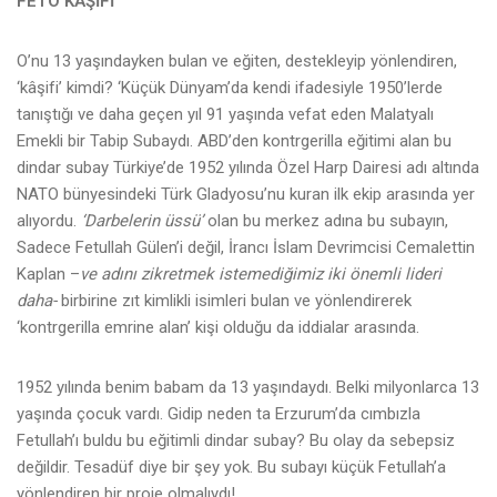
FETÖ KÂŞİFİ
O’nu 13 yaşındayken bulan ve eğiten, destekleyip yönlendiren,
‘kâşifi’ kimdi? ‘Küçük Dünyam’da kendi ifadesiyle 1950’lerde
tanıştığı ve daha geçen yıl 91 yaşında vefat eden Malatyalı
Emekli bir Tabip Subaydı. ABD’den kontrgerilla eğitimi alan bu
dindar subay Türkiye’de 1952 yılında Özel Harp Dairesi adı altında
NATO bünyesindeki Türk Gladyosu’nu kuran ilk ekip arasında yer
alıyordu.
‘Darbelerin üssü’
olan bu merkez adına bu subayın,
Sadece Fetullah Gülen’i değil, İrancı İslam Devrimcisi Cemalettin
Kaplan –
ve adını zikretmek istemediğimiz iki önemli lideri
daha-
birbirine zıt kimlikli isimleri bulan ve yönlendirerek
‘kontrgerilla emrine alan’ kişi olduğu da iddialar arasında.
1952 yılında benim babam da 13 yaşındaydı. Belki milyonlarca 13
yaşında çocuk vardı. Gidip neden ta Erzurum’da cımbızla
Fetullah’ı buldu bu eğitimli dindar subay? Bu olay da sebepsiz
değildir. Tesadüf diye bir şey yok. Bu subayı küçük Fetullah’a
yönlendiren bir proje olmalıydı!