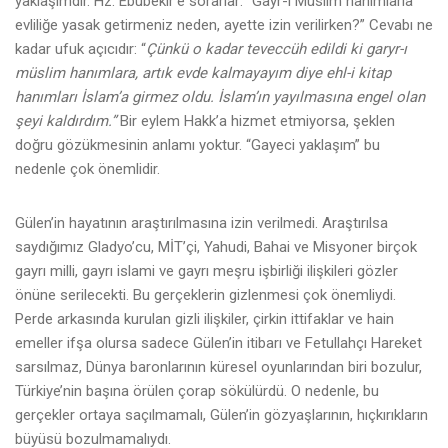
yaklaşımdır. Hz. Ebubekir’e sorarlar: “Gayr-ı Müslim hanımlarla
evliliğe yasak getirmeniz neden, ayette izin verilirken?” Cevabı ne
kadar ufuk açıcıdır: “
Çünkü o kadar teveccüh edildi ki garyr-ı
müslim hanımlara, artık evde kalmayayım diye ehl-i kitap
hanımları İslam’a girmez oldu. İslam’ın yayılmasına engel olan
şeyi kaldırdım.”
Bir eylem Hakk’a hizmet etmiyorsa, şeklen
doğru gözükmesinin anlamı yoktur. “Gayeci yaklaşım” bu
nedenle çok önemlidir.
Gülen’in hayatının araştırılmasına izin verilmedi. Araştırılsa
saydığımız Gladyo’cu, MİT’çi, Yahudi, Bahai ve Misyoner birçok
gayrı milli, gayrı islami ve gayrı meşru işbirliği ilişkileri gözler
önüne serilecekti. Bu gerçeklerin gizlenmesi çok önemliydi.
Perde arkasında kurulan gizli ilişkiler, çirkin ittifaklar ve hain
emeller ifşa olursa sadece Gülen’in itibarı ve Fetullahçı Hareket
sarsılmaz, Dünya baronlarının küresel oyunlarından biri bozulur,
Türkiye’nin başına örülen çorap sökülürdü. O nedenle, bu
gerçekler ortaya saçılmamalı, Gülen’in gözyaşlarının, hıçkırıkların
büyüsü bozulmamalıydı.