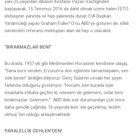
yani 25 yaşından itibaren Kestane Pazarı Vaizliğinden
başlayarak, 15 Temmuz 2016 da dahil olmak üzere halen FETÖ
elebaşının yanında ve hep yakınında duran CIA Başkan
Yardımcılığı yapan Graham Fuller! O’nu ABD’ye götüren de, etkili
isimlerden referans mektupları alan da hep o olacaktır.
“BIRAKMAZLAR BENİ”
Bu arada, 1957 yılı gibi Medreseden Hocasının kendisine ulaşıp,
“Sana burs verelim, Erzurum’a dön eğitimini tamamlayalım, sen
zeki birisin” dediğini biliyoruz. Genç Gülen’in cevabı her şeyin
farkında olduğunu gösteriyor: “Hocam, ben burada öyle
insanlarla irtibata geçtim ki, istesem de gelemem, onlar beni
bırakmazlar. Gelemem.” ABD’deki esir durumundan çok önce
daha gençlik çağında, 16 yaşında iken ‘ele geçirilmiş, teslim
olmuş’ biri olduğu anlaşılmaktadır.
PARALELLİK GEHLEN’DEN!