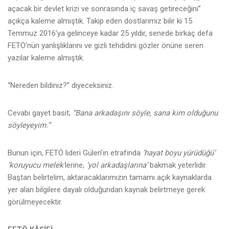
açacak bir devlet krizi ve sonrasında iç savaş getireceğini”
açıkça kaleme almıştık. Takip eden dostlarımız bilir ki 15
Temmuz 2016’ya gelinceye kadar 25 yıldır, senede birkaç defa
FETÖ’nün yanlışlıklarını ve gizli tehdidini gözler önüne seren
yazılar kaleme almıştık.
“Nereden bildiniz?” diyeceksiniz.
Cevabı gayet basit;
“Bana arkadaşını söyle, sana kim olduğunu
söyleyeyim.”
Bunun için, FETÖ lideri Gülen’in etrafında
‘hayat boyu yürüdüğü’
‘koruyucu melek’
lerine,
‘yol arkadaşlarına’
bakmak yeterlidir.
Baştan belirtelim, aktaracaklarımızın tamamı açık kaynaklarda
yer alan bilgilere dayalı olduğundan kaynak belirtmeye gerek
görülmeyecektir.