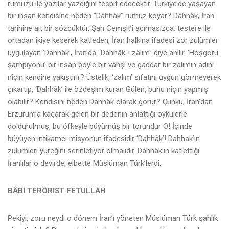
rumuzu ile yazılar yazdığını tespit edecektir. Türkiye’de yaşayan
bir insan kendisine neden “Dahhâk” rumuz koyar? Dahhâk, İran
tarihine ait bir sözcüktür. Şah Cemşit’i acımasızca, testere ile
ortadan ikiye keserek katleden, İran halkına ifadesi zor zulümler
uygulayan ‘Dahhâk’, İran’da “Dahhâk-ı zâlim” diye anılır. ‘Hoşgörü
şampiyonu’ bir insan böyle bir vahşi ve gaddar bir zalimin adını
niçin kendine yakıştırır? Üstelik, ‘zalim’ sıfatını uygun görmeyerek
çıkartıp, ‘Dahhâk’ ile özdeşim kuran Gülen, bunu niçin yapmış
olabilir? Kendisini neden Dahhâk olarak görür? Çünkü, İran’dan
Erzurum’a kaçarak gelen bir dedenin anlattığı öykülerle
doldurulmuş, bu öfkeyle büyümüş bir torundur O! İçinde
büyüyen intikamcı misyonun ifadesidir ‘Dahhâk’! Dahhak’ın
zulümleri yüreğini serinletiyor olmalıdır. Dahhâk’ın katlettiği
İranlılar o devirde, elbette Müslüman Türk’lerdi.
BÂBİ TERÖRİST FETULLAH
Pekiyi, zoru neydi o dönem İran’ı yöneten Müslüman Türk şahlık