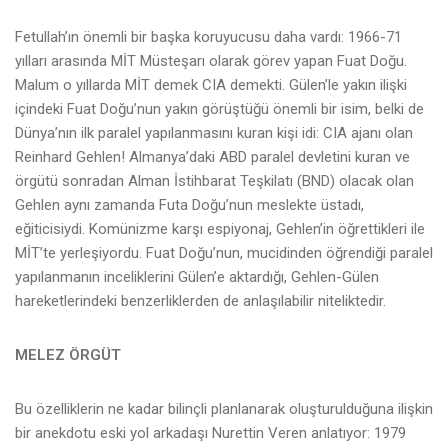
Fetullah’ın önemli bir başka koruyucusu daha vardı: 1966-71
yılları arasında MİT Müsteşarı olarak görev yapan Fuat Doğu.
Malum o yıllarda MİT demek CIA demekti. Gülen’le yakın ilişki
içindeki Fuat Doğu’nun yakın görüştüğü önemli bir isim, belki de
Dünya’nın ilk paralel yapılanmasını kuran kişi idi: CIA ajanı olan
Reinhard Gehlen! Almanya’daki ABD paralel devletini kuran ve
örgütü sonradan Alman İstihbarat Teşkilatı (BND) olacak olan
Gehlen aynı zamanda Futa Doğu’nun meslekte üstadı,
eğiticisiydi. Komünizme karşı espiyonaj, Gehlen’in öğrettikleri ile
MİT’te yerleşiyordu. Fuat Doğu’nun, mucidinden öğrendiği paralel
yapılanmanın inceliklerini Gülen’e aktardığı, Gehlen-Gülen
hareketlerindeki benzerliklerden de anlaşılabilir niteliktedir.
MELEZ ÖRGÜT
Bu özelliklerin ne kadar bilinçli planlanarak oluşturulduğuna ilişkin
bir anekdotu eski yol arkadaşı Nurettin Veren anlatıyor: 1979