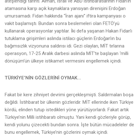
ateşlendiği tarihti. Alman, İsrail ve ABD istihbaratlarının Fidan’ın
atamasına karşı açık kaynaklara yansıyan direnişini Erdoğan
umursamadı. Fidan hakkında “İran ajanı” iftira kampanyası o
vakit başlamıştı. Bundan sonra beslemeleri olan FETÖ’yü
kullanarak operasyonlar yaptılar. İki defa yaşanan Hakan Fidan’ı
tutuklama girişimleri aslında istilacı güçlerin Erdoğan’ın bu
bağımsızlık vizyonuna saldırısı idi. Gezi olayları, MİT tırlarına
operasyon, 17-25 Aralık darbesi aslında MİT’te başlayan ‘milli
dönüşüm’ün ülkeye istikamet vermesini engellemek içindi.
TÜRKİYE’NİN GÖZLERİNİ OYMAK…
Fakat bir kere zihniyet devrimi gerçekleşmişti. Saldırmaları boşa
değildi. İstihbarat bir ülkenin gözleridir. MİT ellerinde iken Türkiye
kördü, elinden tutup istedikleri yöne yürütüyorlardı. Fakat artık
Türkiye’nin Milli istihbaratı olmuştu. Yani kendi gözleriyle görüp,
kendi yolunu çizecekti bundan sonra. İşte bütün mücadeleler de
bunu engellemek, Türkiye’nin gözlerini oymak içindi.