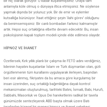
bir hiç olarak görüyor. O kadar kuşatılmışsınız. Oraya tam
anlamıyla köle olmuş o dünyaya iltica etmişsiniz. Ne söylense
yapmak dışında bir yolunuz yok. Bir de emir ve eylemler
kutsallığa bürünüyor. İtaat ettiğiniz şeyin ‘ilahi görev’ olduğunu
da benimsemişsiniz. Bir canlı bombadan farkınız kalmamıştır
artık. Hepsi suç ortaklığına elbette devam edecektir. Bu, insan
psikolojisinin kapalı toplum modeli içinde elde edilmesi olayıdır.
HİPNOZ VE İHANET
Özetlersek; Kırk yıllık planlı bir çalışma ile FETÖ adını verdiğimiz,
liderinin hayatını kuşatanlar İslam ve Türk düşmanları olan, gizli
örgütlenmenin tüm kurallarını uygulayarak ilerleyen, başından
beri esir alınmış, fikriyatını da bu amaca göre kurgulamış bir
insan üzerinden, suç ortaklığı bağımlılığına dayalı kontrol
mekanizmaları oluşturulmuş, tarihteki Batıni, İsmaili, Babi, Hurufi,
Sabbahi, Masonluk ve Opus Dei hareketlerini radikal bir tavırla
günümüzde sentezleyerek ABD başta olmak üzere Batı
tarafından küresel bir manevi hipnoz ve ihanet şebekesi