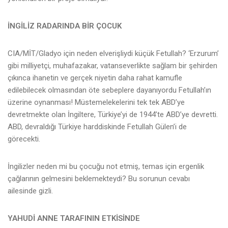
İNGİLİZ RADARINDA BİR ÇOCUK
CIA/MİT/Gladyo için neden elverişliydi küçük Fetullah? ‘Erzurum’
gibi milliyetçi, muhafazakar, vatanseverlikte sağlam bir şehirden
çıkınca ihanetin ve gerçek niyetin daha rahat kamufle
edilebilecek olmasından öte sebeplere dayanıyordu Fetullah’ın
üzerine oynanması! Müstemelekelerini tek tek ABD’ye
devretmekte olan İngiltere, Türkiye’yi de 1944’te ABD’ye devretti.
ABD, devraldığı Türkiye harddiskinde Fetullah Gülen’i de
görecekti.
İngilizler neden mi bu çocuğu not etmiş, temas için ergenlik
çağlarının gelmesini beklemekteydi? Bu sorunun cevabı
ailesinde gizli.
YAHUDİ ANNE TARAFININ ETKİSİNDE