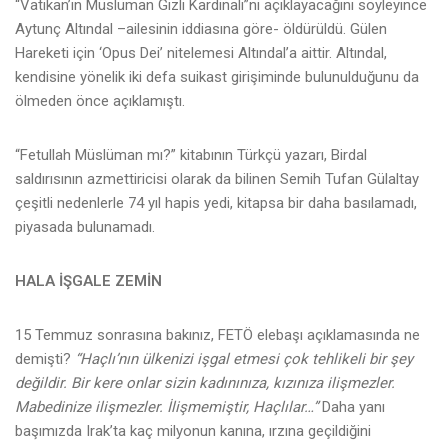
“Vatikan’ın Müslüman Gizli Kardinali”ni açıklayacağını söyleyince
Aytunç Altındal –ailesinin iddiasına göre- öldürüldü. Gülen
Hareketi için ‘Opus Dei’ nitelemesi Altındal’a aittir. Altındal,
kendisine yönelik iki defa suikast girişiminde bulunulduğunu da
ölmeden önce açıklamıştı.
“Fetullah Müslüman mı?” kitabının Türkçü yazarı, Birdal
saldırısının azmettiricisi olarak da bilinen Semih Tufan Gülaltay
çeşitli nedenlerle 74 yıl hapis yedi, kitapsa bir daha basılamadı,
piyasada bulunamadı.
HALA İŞGALE ZEMİN
15 Temmuz sonrasına bakınız, FETÖ elebaşı açıklamasında ne
demişti?
“Haçlı’nın ülkenizi işgal etmesi çok tehlikeli bir şey
değildir. Bir kere onlar sizin kadınınıza, kızınıza ilişmezler.
Mabedinize ilişmezler. İlişmemiştir, Haçlılar…”
Daha yanı
başımızda Irak’ta kaç milyonun kanına, ırzına geçildiğini