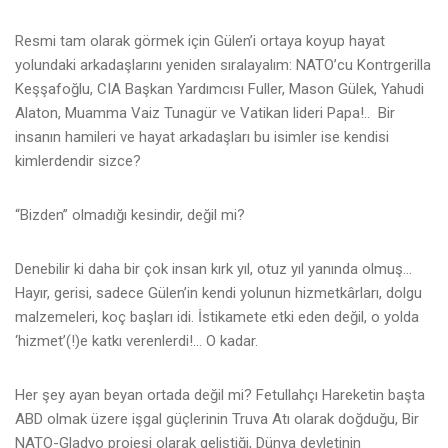
Resmi tam olarak görmek için Gülen’i ortaya koyup hayat
yolundaki arkadaşlarını yeniden sıralayalım: NATO’cu Kontrgerilla
Keşşafoğlu, CIA Başkan Yardımcısı Fuller, Mason Gülek, Yahudi
Alaton, Muamma Vaiz Tunagür ve Vatikan lideri Papa!.. Bir
insanın hamileri ve hayat arkadaşları bu isimler ise kendisi
kimlerdendir sizce?
“Bizden” olmadığı kesindir, değil mi?
Denebilir ki daha bir çok insan kırk yıl, otuz yıl yanında olmuş…
Hayır, gerisi, sadece Gülen’in kendi yolunun hizmetkârları, dolgu
malzemeleri, koç başları idi. İstikamete etki eden değil, o yolda
‘hizmet’(!)e katkı verenlerdi!… O kadar.
Her şey ayan beyan ortada değil mi? Fetullahçı Hareketin başta
ABD olmak üzere işgal güçlerinin Truva Atı olarak doğduğu, Bir
NATO-Gladyo projesi olarak geliştiği, Dünya devletinin