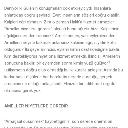
Deniyor ki Gülen’in konuşmaları çok etkileyiciydi. İnsanlara
anlattıkları doğru şeylerdi. Evet, insanların sözleri doğru olabilir.
Kalpleri eğri olmasın. Zira o zaman Hakk’a hizmet etmezler.
“Ameller niyetlere göredir” ölçüsü bunu öğretir bize. Kalplerinin
eğriliğini nereden bilirsiniz? Amellerinden, yani eylemlerinden!
Amellerin neyine bakarak anlarsınız kalbinin eğri, niyetin kötü
olduğunu? İki şeye: Birincisi, eylemi kimin desteklediğine bakılır.
Kim destekliyorsa niyet ona hizmet etmektir. İkincisi, Amellerin
sonucuna bakılır; bir eylemden sonra kimin yüzü gülüyor?
İstikametin doğru olup olmadığı bu iki kuralla anlaşılır. Aslında bu
kadar basit ölçülerle her hareketin nerede durduğu, gerçek
amacının ne olduğu anlaşılabilir. Elinizde bir istihbarat örgütü
olmasına gerek yok.
AMELLER NİYETLERE GÖREDİR
“Amaçsal düşünmek” kaybettiğimiz, son derece önemli bir