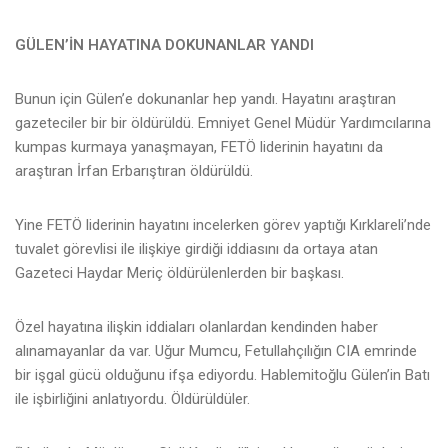
GÜLEN’İN HAYATINA DOKUNANLAR YANDI
Bunun için Gülen’e dokunanlar hep yandı. Hayatını araştıran
gazeteciler bir bir öldürüldü. Emniyet Genel Müdür Yardımcılarına
kumpas kurmaya yanaşmayan, FETÖ liderinin hayatını da
araştıran İrfan Erbarıştıran öldürüldü.
Yine FETÖ liderinin hayatını incelerken görev yaptığı Kırklareli’nde
tuvalet görevlisi ile ilişkiye girdiği iddiasını da ortaya atan
Gazeteci Haydar Meriç öldürülenlerden bir başkası.
Özel hayatına ilişkin iddiaları olanlardan kendinden haber
alınamayanlar da var. Uğur Mumcu, Fetullahçılığın CIA emrinde
bir işgal gücü olduğunu ifşa ediyordu. Hablemitoğlu Gülen’in Batı
ile işbirliğini anlatıyordu. Öldürüldüler.