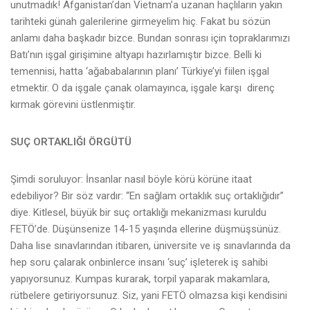
unutmadık! Afganistan’dan Vietnam’a uzanan haçlıların yakın
tarihteki günah galerilerine girmeyelim hiç. Fakat bu sözün
anlamı daha başkadır bizce. Bundan sonrası için topraklarımızı
Batı’nın işgal girişimine altyapı hazırlamıştır bizce. Belli ki
temennisi, hatta ‘ağababalarının planı’ Türkiye’yi fiilen işgal
etmektir. O da işgale çanak olamayınca, işgale karşı direnç
kırmak görevini üstlenmiştir.
SUÇ ORTAKLIĞI ÖRGÜTÜ
Şimdi soruluyor: İnsanlar nasıl böyle körü körüne itaat
edebiliyor? Bir söz vardır: “En sağlam ortaklık suç ortaklığıdır”
diye. Kitlesel, büyük bir suç ortaklığı mekanizması kuruldu
FETÖ’de. Düşünsenize 14-15 yaşında ellerine düşmüşsünüz.
Daha lise sınavlarından itibaren, üniversite ve iş sınavlarında da
hep soru çalarak onbinlerce insanı ‘suç’ işleterek iş sahibi
yapıyorsunuz. Kumpas kurarak, torpil yaparak makamlara,
rütbelere getiriyorsunuz. Siz, yani FETÖ olmazsa kişi kendisini