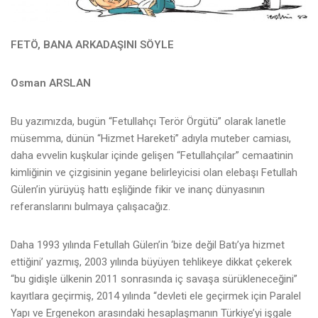
FETÖ, BANA ARKADAŞINI SÖYLE
Osman ARSLAN
Bu yazımızda, bugün “Fetullahçı Terör Örgütü” olarak lanetle
müsemma, dünün “Hizmet Hareketi” adıyla muteber camiası,
daha evvelin kuşkular içinde gelişen “Fetullahçılar” cemaatinin
kimliğinin ve çizgisinin yegane belirleyicisi olan elebaşı Fetullah
Gülen’in yürüyüş hattı eşliğinde fikir ve inanç dünyasının
referanslarını bulmaya çalışacağız.
Daha 1993 yılında Fetullah Gülen’in ‘bize değil Batı’ya hizmet
ettiğini’ yazmış, 2003 yılında büyüyen tehlikeye dikkat çekerek
“bu gidişle ülkenin 2011 sonrasında iç savaşa sürükleneceğini”
kayıtlara geçirmiş, 2014 yılında “devleti ele geçirmek için Paralel
Yapı ve Ergenekon arasındaki hesaplaşmanın Türkiye’yi işgale