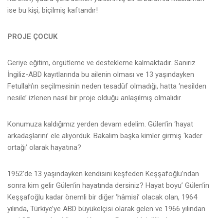
ise bu kişi, biçilmiş kaftandır!
PROJE ÇOCUK
Geriye eğitim, örgütleme ve destekleme kalmaktadır. Sanırız
İngiliz-ABD kayıtlarında bu ailenin olması ve 13 yaşındayken
Fetullah’ın seçilmesinin neden tesadüf olmadığı, hatta ‘nesilden
nesile’ izlenen nasıl bir proje olduğu anlaşılmış olmalıdır.
Konumuza kaldığımız yerden devam edelim. Gülen’in ‘hayat
arkadaşlarını’ ele alıyorduk. Bakalım başka kimler girmiş ‘kader
ortağı’ olarak hayatına?
1952’de 13 yaşındayken kendisini keşfeden Keşşafoğlu’ndan
sonra kim gelir Gülen’in hayatında dersiniz? Hayat boyu’ Gülen’in
Keşşafoğlu kadar önemli bir diğer ‘hâmisi’ olacak olan, 1964
yılında, Türkiye’ye ABD büyükelçisi olarak gelen ve 1966 yılından