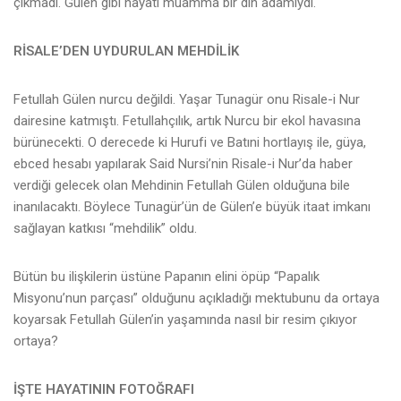
çıkmadı. Gülen gibi hayatı muamma bir din adamıydı.
RİSALE’DEN UYDURULAN MEHDİLİK
Fetullah Gülen nurcu değildi. Yaşar Tunagür onu Risale-i Nur
dairesine katmıştı. Fetullahçılık, artık Nurcu bir ekol havasına
bürünecekti. O derecede ki Hurufi ve Batıni hortlayış ile, güya,
ebced hesabı yapılarak Said Nursi’nin Risale-i Nur’da haber
verdiği gelecek olan Mehdinin Fetullah Gülen olduğuna bile
inanılacaktı. Böylece Tunagür’ün de Gülen’e büyük itaat imkanı
sağlayan katkısı “mehdilik” oldu.
Bütün bu ilişkilerin üstüne Papanın elini öpüp “Papalık
Misyonu’nun parçası” olduğunu açıkladığı mektubunu da ortaya
koyarsak Fetullah Gülen’in yaşamında nasıl bir resim çıkıyor
ortaya?
İŞTE HAYATININ FOTOĞRAFI