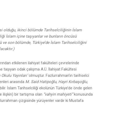
si olduğu, ikinci bölümde Tarihselciliğinin İslam
ği İslam içine taşıyanlar ve bunların öncüsü
ü ve son bölümde, Türkiye’de İslam Tarihselciliğini
acaktır.)
rından etkilenen ilahiyat fakülteleri çevrelerinde
e taşıyan odak çalışma A.Ü. İlahiyat Fakültesi
 Okulu Yayınları’
olmuştur. Fazlurrahman’ın tarihselci
enleri arasında
M. Said Hatipoğlu, Hayri Kırbaşoğlu,
bilir. İslam Tarihselciliği ekolünün Türkiye’de önde gelen
 ilişkin) bir tartışma olan
“vahyin mahiyeti”
konusunda
urrahman çizgisinde yürüyenler vardır ki Mustafa