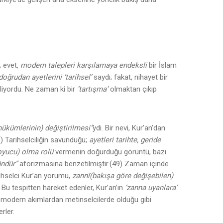
 evet,
modern talepleri karşılamaya endeksli
bir İslam
doğrudan ayetlerini
‘tarihsel’
saydı; fakat, nihayet bir
iyordu. Ne zaman ki bir
‘tartışma’
olmaktan çıkıp
ükümlerinin) değiştirilmesi”
ydi. Bir nevi, Kur’an’dan
48) Tarihselciliğin savunduğu;
ayetleri tarihte, geride
oyucu) olma rolü
vermenin doğurduğu görüntü, bazı
ndür”
aforizmasına benzetilmiştir.(49) Zaman içinde
rihselci Kur’an yorumu,
zannî(bakışa göre değişebilen)
) Bu tespitten hareket edenler, Kur’an’ın
‘zanna uyanlara’
da, modern akımlardan metinselcilerde olduğu gibi
rler.