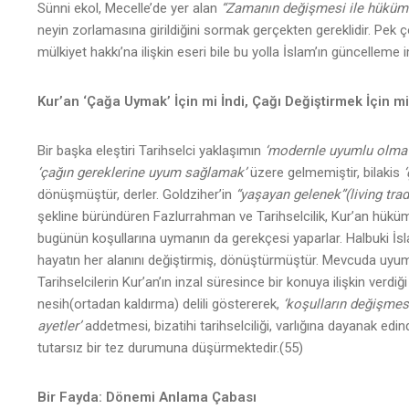
Sünni ekol, Mecelle’de yer alan
“Zamanın değişmesi ile hüküml
neyin zorlamasına girildiğini sormak gerçekten gereklidir. Pek 
mülkiyet hakkı’na ilişkin eseri bile bu yolla İslam’ın güncelleme 
Kur’an ‘Çağa Uymak’ İçin mi İndi, Çağı Değiştirmek İçin m
Bir başka eleştiri Tarihselci yaklaşımın
‘modernle uyumlu olma
‘çağın gereklerine uyum sağlamak’
üzere gelmemiştir, bilakis
dönüşmüştür, derler. Goldziher’in
“yaşayan gelenek”(living trad
şekline büründüren Fazlurrahman ve Tarihselcilik, Kur’an hüküml
bugünün koşullarına uymanın da gerekçesi yaparlar. Halbuki İslam
hayatın her alanını değiştirmiş, dönüştürmüştür. Mevcuda uyum d
Tarihselcilerin Kur’an’ın inzal süresince bir konuya ilişkin verdi
nesih(ortadan kaldırma) delili göstererek,
‘koşulların değişmesi
ayetler’
addetmesi, bizatihi tarihselciliği, varlığına dayanak edin
tutarsız bir tez durumuna düşürmektedir.(55)
Bir Fayda: Dönemi Anlama Çabası