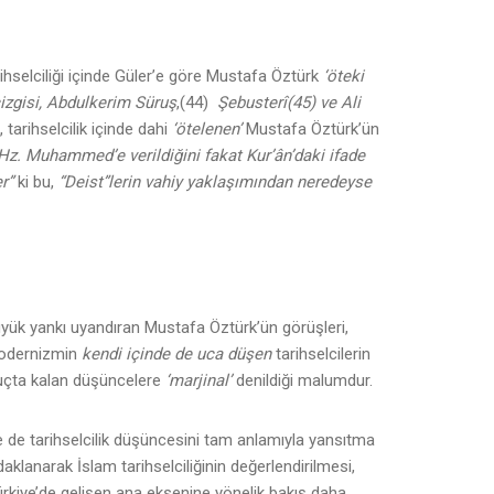
ihselciliği içinde Güler’e göre Mustafa Öztürk
‘öteki
çizgisi, Abdulkerim Süruş
,(44)
Şebusterî(45) ve Ali
 tarihselcilik içinde dahi
‘ötelenen’
Mustafa Öztürk’ün
 Hz. Muhammed’e verildiğini fakat Kur’ân’daki ifade
r”
ki bu,
“Deist”lerin vahiy yaklaşımından neredeyse
üyük yankı uyandıran Mustafa Öztürk’ün görüşleri,
dernizmin
kendi içinde de uca düşen
tarihselcilerin
 uçta kalan düşüncelere
‘marjinal’
denildiği malumdur.
e de tarihselcilik düşüncesini tam anlamıyla yansıtma
lanarak İslam tarihselciliğinin değerlendirilmesi,
 Türkiye’de gelişen ana eksenine yönelik bakış daha