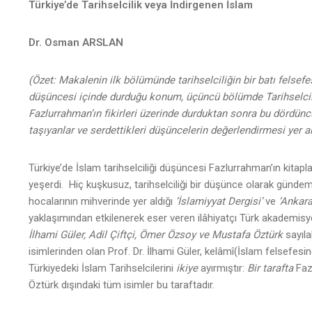
Türkiye’de Tarihselcilik veya İndirgenen İslam
Dr. Osman ARSLAN
(Özet: Makalenin ilk bölümünde tarihselciliğin bir batı felsefe
düşüncesi içinde durduğu konum, üçüncü bölümde Tarihselcili
Fazlurrahman’ın fikirleri üzerinde durduktan sonra bu dördünc
taşıyanlar ve serdettikleri düşüncelerin değerlendirmesi yer al
Türkiye’de İslam tarihselciliği düşüncesi Fazlurrahman’ın kitapla
yeşerdi. Hiç kuşkusuz, tarihselciliği bir düşünce olarak gündem
hocalarının mihverinde yer aldığı
‘İslamiyyat Dergisi’
ve
‘Ankara
yaklaşımından etkilenerek eser veren ilâhiyatçı Türk akademisy
İlhami Güler, Adil Çiftçi, Ömer Özsoy ve Mustafa Öztürk
sayıla
isimlerinden olan Prof. Dr. İlhami Güler, kelâmî(İslam felsefesine
Türkiyedeki İslam Tarihselcilerini
ikiye
ayırmıştır:
Bir tarafta
Fazl
Öztürk dışındaki tüm isimler bu taraftadır.