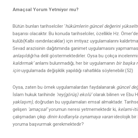
Amaçsal Yorum Yetmiyor mu?
Bütün bunları tarihselciler ‘
hükümlerin güncel değerini yükselt
başarısı olacaktır. Bu konuda tarihselciler, özellikle Hz. Ömer’
kulûb(Kalbi ısındırılacaklar) için imtiyaz uygulamalarını kaldırt
Sevad arazisinin dağıtımında ganimet uygulamasını yapmaması gibi
anlaşıldığı’
na delil göstermektedirler. Oysa bu çokça incelenmi
kaldırmak’
anlamı bulunmadığı, her bir uygulamanın
bir başka 
için
uygulamada değişiklik yapıldığı rahatlıkla söylenebilir.(52)
Oysa, zaten bu örnek uygulamalardan faydalanarak
güncel de
İslam hukuk tarihinde
‘rey(görüş) ekolü’
olarak bilinen ve Ebu H
yaklaşım),
doğrudan bu uygulamaları emsal almaktadır. Tarihselcil
gelişen
‘amaçsal’
yorumun neresi yetmemektedir ki,
kelami-it
çalışmadan çıkıp
dinin kodlarıyla oynamaya varan
ideolojik bi
yoruma başvurmak gerekmektedir?