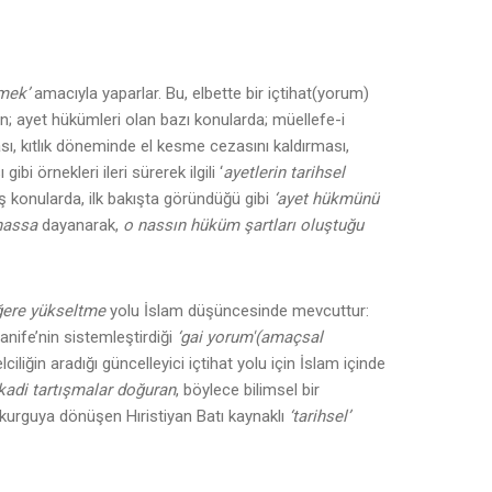
mek’
amacıyla yaparlar. Bu, elbette bir içtihat(yorum)
den; ayet hükümleri olan bazı konularda; müellefe-i
ması, kıtlık döneminde el kesme cezasını kaldırması,
 örnekleri ileri sürerek ilgili ‘
ayetlerin tarihsel
ş konularda, ilk bakışta göründüğü gibi
‘ayet hükmünü
nassa
dayanarak,
o nassın hüküm şartları oluştuğu
ğere yükseltme
yolu İslam düşüncesinde mevcuttur:
anife’nin sistemleştirdiği
‘gai yorum'(amaçsal
iğin aradığı güncelleyici içtihat yolu için İslam içinde
ikadi tartışmalar doğuran
, böylece bilimsel bir
r kurguya dönüşen Hıristiyan Batı kaynaklı
‘tarihsel’