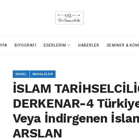
YFA
BİYOGRAFİ
ESERLERİM
HABERLER
SEMİNER & KO
GENEL
MAKALELER
İSLAM TARİHSELCİLİ
DERKENAR-4 Türkiye’d
Veya İndirgenen İsl
ARSLAN