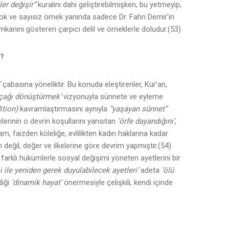
er değişir”
kuralını dahi geliştirebilmişken, bu yetmeyip,
çok ve sayısız örnek yanında sadece Dr. Fahri Demir’in
imkanını gösteren çarpıcı delil ve örneklerle doludur.(53)
i?
’
çabasına yöneliktir. Bu konuda eleştirenler, Kur’an,
‘çağı dönüştürmek’
vizyonuyla sünnete ve eyleme
ition)
kavramlaştırmasını aynıyla
“yaşayan sünnet”
erinin o devrin koşullarını yansıtan
‘örfe dayandığını’
,
, faizden köleliğe, evlilikten kadın haklarına kadar
eğil, değer ve ilkelerine göre devrim yapmıştır.(54)
ği farklı hükümlerle sosyal değişimi yöneten ayetlerini bir
 ile yeniden gerek duyulabilecek ayetleri’
adeta
‘ölü
diği
‘dinamik hayat’
önermesiyle çelişkili, kendi içinde