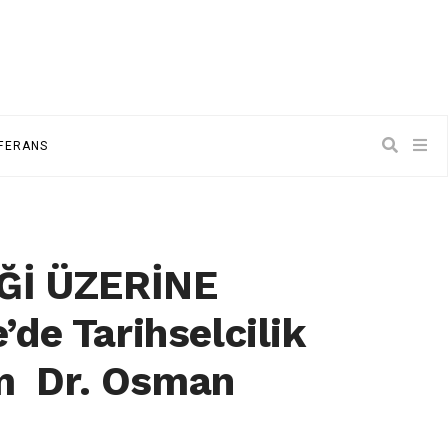
NFERANS
Ğİ ÜZERİNE
e Tarihselcilik
am Dr. Osman