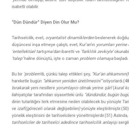
isabetli olabilir.
“Dün Dündür” Diyen Din Olur Mu?
Tarihselcilik, evet,
oryantalist dinamiklerden
beslenerek doğdu;
düşüncesi inşa etmeye çalıştı; evet, Kur’an’ın
yorumları yerine 
‘entellektüel tartışma’dan
ibaretti ve
‘farklılık zevkiyle’
okunabil
‘talep’
haline dönüştü, işte o zaman
problem olamaya
başladı.
Bu bir
‘problem’
di, çünkü talep ettikleri şey,
“Kur’an ahkamının(h
hareketle bugün
“ahkamın yeniden üretilmesini”
istiyorlardı.(
bırakarak
yeni nesillere
yorumlayıcı
olmak yerine
şârî
(
kural k
ilahiyatçılar tarafından siyasetteki ünlü
“dündündür, bugün bugü
dinin tutarlılığını terk etmesine neden olabilecek bu yönüyle Ta
ve
izafî(göreceli olarak değişebilen)
yönüyle eleştirilmiştir.(50
yönelik eleştirisini de tarihselcilere yöneltmişlerdir.(51) Aslın
tarihselciler de tarihselci adedince tarihselcilik anlayışı
sergile