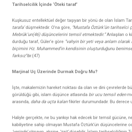
Tarihselcilik İçinde ‘Öteki taraf’
Kuşkusuz entellektüel değer taşıyan bir yönü de olan İslam Tar
tarafa’
düşmektedir. O’na göre,
“Mustafa Öztürk’ün tarihselci 
Mebrûk’un(46) düşüncelerini temsil etmektedir.”
Anlaşılan o ki,
durduğu taraf, Güler’e göre
“vahyin bir yeti veya anlam olarak
biçimini Hz. Muhammed’in kendisinin oluşturduğunu benimse
farksız”
dır.(47)
Marjinal Uç Üzerinde Durmak Doğru Mu?
İşte, makalemizin hareket noktası da olan ve dini çevrelerde b
görüldüğü gibi, islam düşünce atlasında
bir ucu temsil eden
mo
arasında,
daha da uçta kalan
fikirler durumundadır. Bu derece
Haliyle gerçekte, ne bu yankıyı hak edecek bir temsil gücüne, n
kabiliyetine sahip olmayan Mustafa Öztürk’ün düşüncelerine odak
‘yerinde’
olmayıp, aksine
‘zait’
düşebilir. İslam tarihselciliğinin