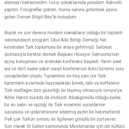
alınmayı beklemedim. Issız sokaklarında yürüdüm. Kahvaltı
yaptım. Fotoğraflar çektim. Sonra salona götürmek üzere
gelen Osman Bilgili Bey’le buluştum.
Büyük ve son derece modern olanakların olduğu bir toplantı
salonundaydı program. Okul Aile Birliği Derneği, her
kesimden Türk toplumunu bir araya getirmişti. Salonun
dolmasıyla birlikte dernek Başkanı Hüseyin Samsunlu’nun
açılış konuşması ve ardından konferans başladı. Yarım saat
ara ve dört saate yakın süren konferansın ikinci bölümü soru
cevaplardan oluştu. Toplantının en hoş yanı ise Türk
hanımların evlerinde hazırladıkları börek, tatlı ve köftelerin
Türk mutfağını tüm güzelliği ile taşımış olmasıydı isviçre’ye.
Adile Hanım burada da öndeydi. Alçakgönüllü olduğu kadar,
bir arı sabrı ve işçiliği ile Türk insanının sorunlarının
savunusu ve giderilmesine adanmış aydın bir hanımefendi.
Pek çok Türkün sorunu ile ilgilenen gönüllü bir yurtsever.
Son olarak St Gallen kantonunda Müslümanlar için din kültürü