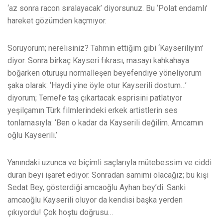
‘az sonra racon sıralayacak’ diyorsunuz. Bu ‘Polat endamlı’
hareket gözümden kaçmıyor.
Soruyorum; nerelisiniz? Tahmin ettiğim gibi ‘Kayseriliyim’
diyor. Sonra birkaç Kayseri fıkrası, masayı kahkahaya
boğarken oturuşu normalleşen beyefendiye yöneliyorum
şaka olarak: ‘Haydi yine öyle otur Kayserili dostum…’
diyorum; Temel’e taş çıkartacak esprisini patlatıyor
yeşilçamın Türk filmlerindeki erkek artistlerin ses
tonlamasıyla: ‘Ben o kadar da Kayserili değilim. Amcamın
oğlu Kayserili.’
Yanındaki uzunca ve biçimli saçlarıyla mütebessim ve ciddi
duran beyi işaret ediyor. Sonradan samimi olacağız; bu kişi
Sedat Bey, gösterdiği amcaoğlu Ayhan bey’di. Sanki
amcaoğlu Kayserili oluyor da kendisi başka yerden
çıkıyordu! Çok hoştu doğrusu…