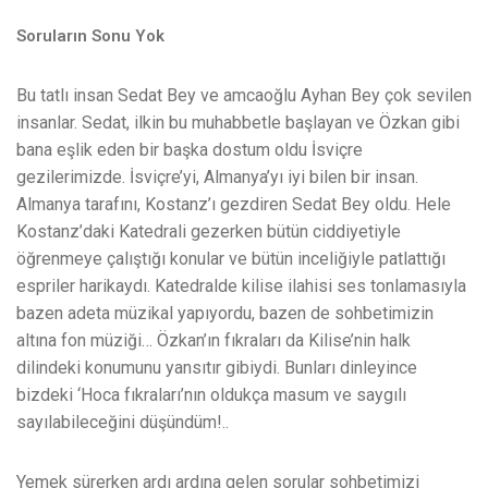
Soruların Sonu Yok
Bu tatlı insan Sedat Bey ve amcaoğlu Ayhan Bey çok sevilen
insanlar. Sedat, ilkin bu muhabbetle başlayan ve Özkan gibi
bana eşlik eden bir başka dostum oldu İsviçre
gezilerimizde. İsviçre’yi, Almanya’yı iyi bilen bir insan.
Almanya tarafını, Kostanz’ı gezdiren Sedat Bey oldu. Hele
Kostanz’daki Katedrali gezerken bütün ciddiyetiyle
öğrenmeye çalıştığı konular ve bütün inceliğiyle patlattığı
espriler harikaydı. Katedralde kilise ilahisi ses tonlamasıyla
bazen adeta müzikal yapıyordu, bazen de sohbetimizin
altına fon müziği… Özkan’ın fıkraları da Kilise’nin halk
dilindeki konumunu yansıtır gibiydi. Bunları dinleyince
bizdeki ‘Hoca fıkraları’nın oldukça masum ve saygılı
sayılabileceğini düşündüm!..
Yemek sürerken ardı ardına gelen sorular sohbetimizi