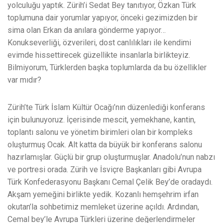
yolculuğu yaptık. Zürih’i Sedat Bey tanıtıyor, Özkan Türk
toplumuna dair yorumlar yapıyor, önceki gezimizden bir
sima olan Erkan da anılara gönderme yapıyor…
Konukseverliği, özverileri, dost canlılıkları ile kendimi
evimde hissettirecek güzellikte insanlarla birlikteyiz.
Bilmiyorum, Türklerden başka toplumlarda da bu özellikler
var mıdır?
Zürih’te Türk İslam Kültür Ocağı’nın düzenlediği konferans
için bulunuyoruz. İçerisinde mescit, yemekhane, kantin,
toplantı salonu ve yönetim birimleri olan bir kompleks
oluşturmuş Ocak. Alt katta da büyük bir konferans salonu
hazırlamışlar. Güçlü bir grup oluşturmuşlar. Anadolu’nun nabzı
ve portresi orada. Zürih ve İsviçre Başkanları gibi Avrupa
Türk Konfederasyonu Başkanı Cemal Çelik Bey’de oradaydı.
Akşam yemeğini birlikte yedik. Kozanlı hemşehrim irfan
okutan’la sohbetimiz memleket üzerine açıldı. Ardından,
Cemal bey’le Avrupa Türkleri üzerine değerlendirmeler