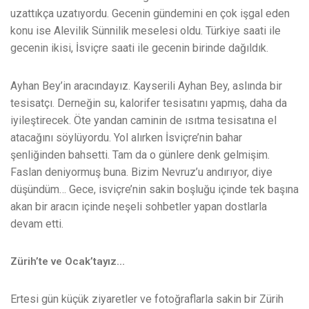
uzattıkça uzatıyordu. Gecenin gündemini en çok işgal eden
konu ise Alevilik Sünnilik meselesi oldu. Türkiye saati ile
gecenin ikisi, İsviçre saati ile gecenin birinde dağıldık.
Ayhan Bey’in aracındayız. Kayserili Ayhan Bey, aslında bir
tesisatçı. Derneğin su, kalorifer tesisatını yapmış, daha da
iyileştirecek. Öte yandan caminin de ısıtma tesisatına el
atacağını söylüyordu. Yol alırken İsviçre’nin bahar
şenliğinden bahsetti. Tam da o günlere denk gelmişim.
Faslan deniyormuş buna. Bizim Nevruz’u andırıyor, diye
düşündüm… Gece, isviçre’nin sakin boşluğu içinde tek başına
akan bir aracın içinde neşeli sohbetler yapan dostlarla
devam etti.
Zürih’te ve Ocak’tayız…
Ertesi gün küçük ziyaretler ve fotoğraflarla sakin bir Zürih