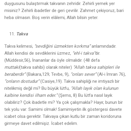
duygusunu bulaştırmak takvanın zehridir. Zehirli yemek yer
misiniz? Zehirli ibadetler de geri çevrilir. Zahmet çekiyoruz, bari
heba olmasın. Boş verin elâlemi, Allah bilsin yeter.
Takva
Takva kelimesi,
“sevdiğini üzmekten korkma”
anlamındadır.
Allah kendisi de sevdiklerini üzmez,
“ehl-i takva”
dır.
(Müddesir,56), İnananlar da öyle olmalıdır. (48 defa
muttaki
(takva sahibi) olarak niteler)
“Allah takva sahipleri ile
beraberdir”
(Bakara,129; Tevbe, 9),
“onları sever”
(Al-i İmran 76),
”onların dostudur”
(Casiye,19). Takva sahipliği ne imtiyazlı bir
nitelikmiş değil mi? Bu büyük lütfu,
“Allah layık olan kulunun
kalbine kendisi ilham eder.”
(Şems, 8) Bu lütfa nasıl layık
olabiliriz? Çok ibadetle mi? Ya çok çalışmakla? Hayır, bunun bir
tek yolu var: Samimi olmak! Samimiyetin ilk göstergesi davete
icabet olsa gerektir. Takvaya çıkan kutlu bir zaman koridoruna
girmeye davet edilmişiz. İcabet edelim.