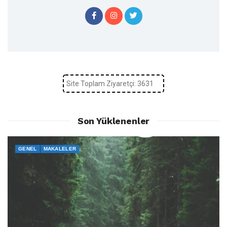
Site Toplam Ziyaretçi: 3631
Son Yüklenenler
GENEL
MAKALELER