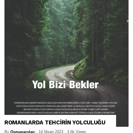
ROMANLARDA TEHCİRİN YOLCULUĞU
By
14 Nisan 2023
3.6k Views
Osmanarslan