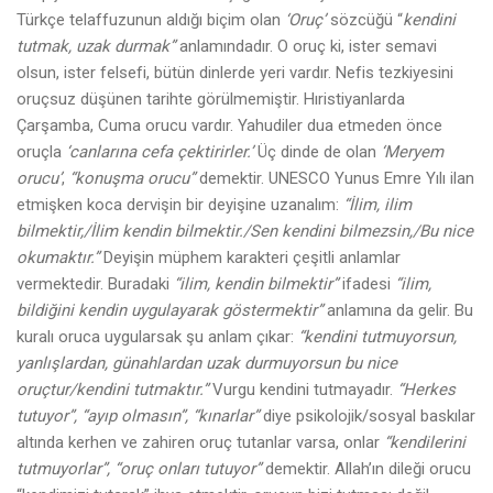
Türkçe telaffuzunun aldığı biçim olan
‘Oruç’
sözcüğü “
kendini
tutmak, uzak durmak”
anlamındadır. O oruç ki, ister semavi
olsun, ister felsefi, bütün dinlerde yeri vardır. Nefis tezkiyesini
oruçsuz düşünen tarihte görülmemiştir. Hıristiyanlarda
Çarşamba, Cuma orucu vardır. Yahudiler dua etmeden önce
oruçla
‘canlarına cefa çektirirler.’
Üç dinde de olan
‘Meryem
orucu’
,
“konuşma orucu”
demektir. UNESCO Yunus Emre Yılı ilan
etmişken koca dervişin bir deyişine uzanalım:
“İlim, ilim
bilmektir,/İlim kendin bilmektir./Sen kendini bilmezsin,/Bu nice
okumaktır.”
Deyişin müphem karakteri çeşitli anlamlar
vermektedir. Buradaki
“ilim, kendin bilmektir”
ifadesi
“ilim,
bildiğini kendin uygulayarak göstermektir”
anlamına da gelir. Bu
kuralı oruca uygularsak şu anlam çıkar:
“kendini tutmuyorsun,
yanlışlardan, günahlardan uzak durmuyorsun
bu nice
oruçtur/kendini tutmaktır.”
Vurgu kendini tutmayadır.
“Herkes
tutuyor”, “ayıp olmasın”, “kınarlar”
diye psikolojik/sosyal baskılar
altında kerhen ve zahiren oruç tutanlar varsa, onlar
“kendilerini
tutmuyorlar”, “oruç onları tutuyor”
demektir. Allah’ın dileği orucu