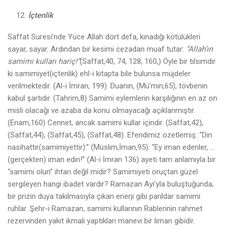
İçtenlik
Saffat Suresi’nde Yüce Allah dört defa, kınadığı kötülükleri
sayar, sayar. Ardından bir kesimi cezadan muaf tutar:
“Allah’ın
samimi kulları hariç!”
(Saffat,40, 74, 128, 160,) Öyle bir tılsımdır
ki samimiyet(içtenlik) ehl-i kitapta bile bulunsa müjdeler
verilmektedir. (Al-i İmran, 199). Duanın, (Mü’min,65), tövbenin
kabul şartıdır. (Tahrim,8) Samimi eylemlerin karşılığının en az on
misli olacağı ve azaba da konu olmayacağı açıklanmıştır.
(Enam,160) Cennet, ancak samimi kullar içindir. (Saffat,42),
(Saffat,44), (Saffat,45), (Saffat,48). Efendimiz özetlemiş: “Din
nasihattır(samimiyettir).” (Müslim,İman,95). “Ey iman edenler, …
(gerçekten) iman edin!” (Al-i İmran 136) ayeti tam anlamıyla bir
“samimi olun” ihtarı değil midir? Samimiyeti oruçtan güzel
sergileyen hangi ibadet vardır? Ramazan Ayı’yla buluştuğunda;
bir prizin duya takılmasıyla çıkan enerji gibi parıldar samimi
ruhlar. Şehr-i Ramazan, samimi kullarının Rablerinin rahmet
rezervinden yakıt ikmali yaptıkları manevi bir liman gibidir.