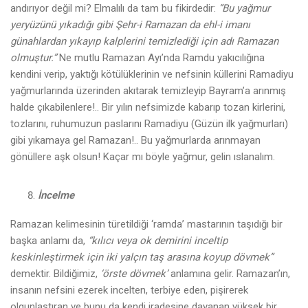
andırıyor değil mi? Elmalılı da tam bu fikirdedir:
“Bu yağmur
yeryüzünü yıkadığı gibi Şehr-i Ramazan da ehl-i imanı
günahlardan yıkayıp kalplerini temizlediği için adı Ramazan
olmuştur.”
Ne mutlu Ramazan Ayı’nda Ramdu yakıcılığına
kendini verip, yaktığı kötülüklerinin ve nefsinin küllerini Ramadiyu
yağmurlarında üzerinden akıtarak temizleyip Bayram’a arınmış
halde çıkabilenlere!.. Bir yılın nefsimizde kabarıp tozan kirlerini,
tozlarını, ruhumuzun paslarını Ramadiyu (Güzün ilk yağmurları)
gibi yıkamaya gel Ramazan!.. Bu yağmurlarda arınmayan
gönüllere aşk olsun! Kaçar mı böyle yağmur, gelin ıslanalım.
İncelme
Ramazan kelimesinin türetildiği ‘ramda’ mastarının taşıdığı bir
başka anlamı da,
“kılıcı veya ok demirini inceltip
keskinleştirmek için iki yalçın taş arasına koyup dövmek”
demektir. Bildiğimiz,
‘örste dövmek’
anlamına gelir. Ramazan’ın,
insanın nefsini ezerek incelten, terbiye eden, pişirerek
olgunlaştıran ve bunu da kendi iradesine dayanan yüksek bir