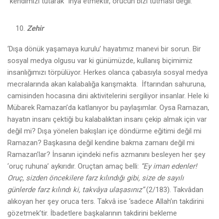
“kendimizi tutarak” ihya etmektir, orucun bizi tutması değil.
Zehir
‘Dışa dönük yaşamaya kurulu’ hayatımız manevi bir sorun. Bir
sosyal medya olgusu var ki günümüzde, kullanış biçimimiz
insanlığımızı törpülüyor. Herkes olanca çabasıyla sosyal medya
mecralarında akan kalabalığa karışmakta. İftarından sahuruna,
camisinden hocasına dini aktivitelerini sergiliyor insanlar. Hele ki
Mübarek Ramazan’da katlanıyor bu paylaşımlar. Oysa Ramazan,
hayatın insanı çektiği bu kalabalıktan insanı çekip almak için var
değil mi? Dışa yönelen bakışları içe döndürme eğitimi değil mi
Ramazan? Başkasına değil kendine bakma zamanı değil mi
Ramazan’lar? İnsanın içindeki nefis azmanını besleyen her şey
‘oruç ruhuna’ aykırıdır. Oruçtan amaç belli:
“Ey iman edenler!
Oruç, sizden öncekilere farz kılındığı gibi, size de sayılı
günlerde farz kılındı ki, takvâya ulaşasınız”
(2/183). Takvâdan
alıkoyan her şey oruca ters. Takvâ ise ‘sadece Allah’ın takdirini
gözetmek’tir. İbadetlere başkalarının takdirini bekleme