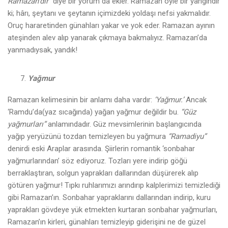
Ramazan’dır
” diye bir yorum da ekler. Ramazan öyle bir yangındır
ki; hârı, şeytanı ve şeytanın içimizdeki yoldaşı nefsi yakmalıdır.
Oruç hararetinden günahları yakar ve yok eder. Ramazan ayının
ateşinden alev alıp yanarak çıkmaya bakmalıyız. Ramazan’da
yanmadıysak, yandık!
Yağmur
Ramazan kelimesinin bir anlamı daha vardır:
‘Yağmur.’
Ancak
‘Ramdu’da(yaz sıcağında) yağan yağmur değildir bu.
“Güz
yağmurları”
anlamındadır. Güz mevsimlerinin başlangıcında
yağıp yeryüzünü tozdan temizleyen bu yağmura
“Ramadiyu”
denirdi eski Araplar arasında. Şiirlerin romantik ‘sonbahar
yağmurlarından’ söz ediyoruz. Tozları yere indirip göğü
berraklaştıran, solgun yaprakları dallarından düşürerek alıp
götüren yağmur! Tıpkı ruhlarımızı arındırıp kalplerimizi temizlediği
gibi Ramazan’ın. Sonbahar yapraklarını dallarından indirip, kuru
yaprakları gövdeye yük etmekten kurtaran sonbahar yağmurları,
Ramazan’ın kirleri, günahları temizleyip giderişini ne de güzel