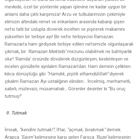
mevkide, özel bir yöntemle yapan işlevine ne kadar uygun bir
anlamı daha çıktı karşımıza! Arzu ve tutkularımızın çekimiyle
elimizin altındaki nimet ve imkanların arasında kabarıp şişen
nefsi tatlı bir üslupla döverek incelten ve pişirerek makamını
yükselten bir terbiye ayı! Bir nefis terbiyecisi Ramazan.
Ramazan’a ham girdiysek terbiye edilen nefsimizle olgunlaşarak
çıkmak, bir
‘Ramazan Mektebi’
mezunu olabilmek ne bahtiyarlık
olur! ‘Ramda’ örsünde dövülerek düzgünleşen, keskinleşen ve
incelen gönüllerle ayrılalım Ramazan’dan. Ham demirin çelikten
kılıca dönüştüğü gibi
“Hamdık, piştik elhamdülillah”
diyerek
çıkalım Ramazan Ayı ustalığının elinden… İncelmiş, merhametli,
sabırlı, mütevazı, müsamahalı… Görenler desinler ki “Bu oruç
tutmuş!”
9.
Tutmak
İmsak,
“kendini tutmak!”
; İftar,
“açmak, bırakmak”
demek.
Arapça
‘Savm’
kelimesine karşı gelen Farsça
‘Ruze’
kelimesinin