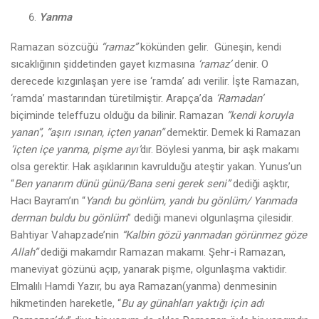
Yanma
Ramazan sözcüğü
“ramaz”
kökünden gelir. Güneşin, kendi
sıcaklığının şiddetinden gayet kızmasına
‘ramaz’
denir. O
derecede kızgınlaşan yere ise ‘ramda’ adı verilir. İşte Ramazan,
‘ramda’ mastarından türetilmiştir. Arapça’da
‘Ramadan’
biçiminde teleffuzu olduğu da bilinir. Ramazan
“kendi koruyla
yanan”
,
“aşırı ısınan, içten yanan”
demektir. Demek ki Ramazan
‘içten içe yanma, pişme ayı’
dır. Böylesi yanma, bir aşk makamı
olsa gerektir. Hak aşıklarının kavrulduğu ateştir yakan. Yunus’un
“
Ben yanarım dünü günü/Bana seni gerek seni”
dediği aşktır,
Hacı Bayram’ın “
Yandı bu gönlüm, yandı bu gönlüm/ Yanmada
derman buldu bu gönlüm
” dediği manevi olgunlaşma çilesidir.
Bahtiyar Vahapzade’nin
“Kalbin gözü yanmadan görünmez göze
Allah”
dediği makamdır Ramazan makamı. Şehr-i Ramazan,
maneviyat gözünü açıp, yanarak pişme, olgunlaşma vaktidir.
Elmalılı Hamdi Yazır, bu aya Ramazan(yanma) denmesinin
hikmetinden hareketle, “
Bu ay günahları yaktığı için adı