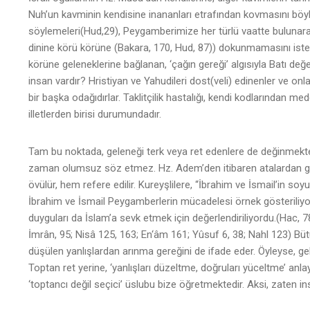
Nuh’un kavminin kendisine inananları etrafından kovmasını bö
söylemeleri(Hud,29), Peygamberimize her türlü vaatte bulunarak
dinine körü körüne (Bakara, 170, Hud, 87)) dokunmamasını istem
körüne geleneklerine bağlanan, ‘çağın gereği’ algısıyla Batı de
insan vardır? Hristiyan ve Yahudileri dost(veli) edinenler ve on
bir başka odağıdırlar. Taklitçilik hastalığı, kendi kodlarından
illetlerden birisi durumundadır.
Tam bu noktada, geleneği terk veya ret edenlere de değinmekte ya
zaman olumsuz söz etmez. Hz. Adem’den itibaren atalardan gele
övülür, hem refere edilir. Kureyşlilere, “İbrahim ve İsmail’in s
İbrahim ve İsmail Peygamberlerin mücadelesi örnek gösteriliyor;
duyguları da İslam’a sevk etmek için değerlendiriliyordu.(Hac, 
İmrân, 95; Nisâ 125, 163; En‘âm 161; Yûsuf 6, 38; Nahl 123) Büt
düşülen yanlışlardan arınma gereğini de ifade eder. Öyleyse, ge
Toptan ret yerine, ‘yanlışları düzeltme, doğruları yüceltme’ anl
‘toptancı değil seçici’ üslubu bize öğretmektedir. Aksi, zaten i