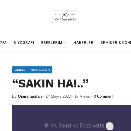
YFA
BİYOGRAFİ
ESERLERİM
HABERLER
SEMİNER & KO
GENEL
MAKALELER
“SAKIN HA!..”
By
Osmanarslan
14 Mayıs 2020
1k Views
0 Comment