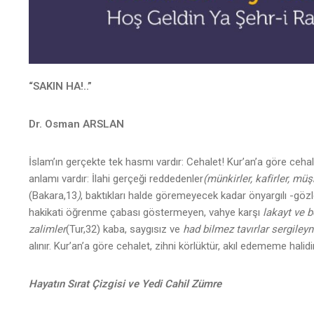
“SAKIN HA!..”
Dr. Osman ARSLAN
İslam’ın gerçekte tek hasmı vardır: Cehalet! Kur’an’a göre cehalet
anlamı vardır: İlahi gerçeği reddedenler
(münkirler, kafirler, müş
(Bakara,13
)
, baktıkları halde göremeyecek kadar önyargılı -gözle
hakikati öğrenme çabası göstermeyen, vahye karşı
lakayt ve 
zalimler
(Tur,32) kaba, saygısız ve
had bilmez tavırlar sergileyn
alınır. Kur’an’a göre cehalet, zihni körlüktür, akıl edememe halidi
Hayatın Sırat Çizgisi ve Yedi Cahil Zümre