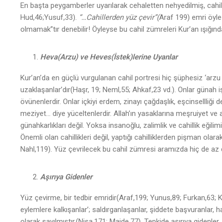
En başta peygamberler uyarılarak cehaletten nehyedilmiş, cahil
Hud,46;Yusuf,33).
“…Cahillerden yüz çevir”(
Araf 199) emri öyle s
olmamak”tır denebilir! Öyleyse bu cahil zümreleri Kur’an ışığında
Heva(Arzu) ve Heves(İstek)lerine Uyanlar
Kur’an’da en güçlü vurgulanan cahil portresi hiç şüphesiz ‘arzu 
uzaklaşanlar’dır(Haşr, 19; Neml,55; Ahkaf,23 vd.). Onlar günah
övünenlerdir. Onlar içkiyi erdem, zinayı çağdaşlık, eşcinsellliği devri
meziyet… diye yüceltenlerdir. Allah’ın yasaklarına meşruiyet ve a
günahkarlıkları değil. Yoksa insanoğlu, zalimlik ve cahillik eğilim
Önemli olan cahillikleri değil, yaptığı cahilliklerden pişman olara
Nahl,119). Yüz çevrilecek bu cahil zümresi aramızda hiç de az d
Aşırıya Gidenler
Yüz çevirme, bir tedbir emridir(Araf,199; Yunus,89; Furkan,63;
eylemlere kalkışanlar’; saldırganlaşanlar, şiddete başvuranlar, 
olarak sayılmıştır.(Nisa,171; Maide,77). Tepkide aşırıya gidenler,