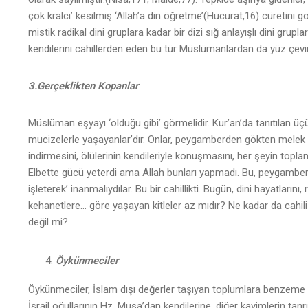
çok kralcı’ kesilmiş ‘Allah’a din öğretme’(Hucurat,16) cüretini g
mistik radikal dini gruplara kadar bir dizi sığ anlayışlı dini grupları
kendilerini cahillerden eden bu tür Müslümanlardan da yüz çevi
3.
Gerçeklikten Kopanlar
Müslüman eşyayı ‘olduğu gibi’ görmelidir. Kur’an’da tanıtılan üçün
mucizelerle yaşayanlar’dır. Onlar, peygamberden gökten melek i
indirmesini, ölülerinin kendileriyle konuşmasını, her şeyin toplanı
Elbette gücü yeterdi ama Allah bunları yapmadı. Bu, peygamberini
işleterek’ inanmalıydılar. Bu bir cahillikti. Bugün, dini hayatlarını
kehanetlere… göre yaşayan kitleler az mıdır? Ne kadar da cahili
değil mi?
Öykünmeciler
Öykünmeciler, İslam dışı değerler taşıyan toplumlara benzeme ç
İsrail oğullarının Hz. Musa’dan kendilerine, diğer kavimlerin tanrı