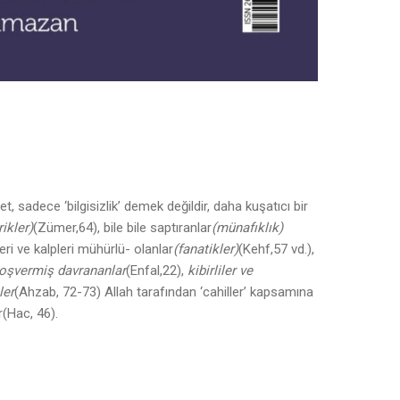
, sadece ‘bilgisizlik’ demek değildir, daha kuşatıcı bir
rikler)
(Zümer,64), bile bile saptıranlar
(münafıklık)
ri ve kalpleri mühürlü- olanlar
(fanatikler)
(Kehf,57 vd.),
boşvermiş davrananlar
(Enfal,22),
kibirliler ve
ler
(Ahzab, 72-73) Allah tarafından ‘cahiller’ kapsamına
r(Hac, 46).