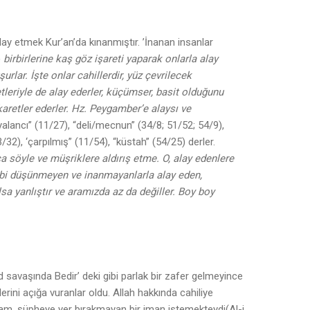
 alay etmek Kur’an’da kınanmıştır. ’İnanan insanlar
)
birbirlerine kaş göz işareti yaparak onlarla alay
rlar. İşte onlar cahillerdir, yüz çevrilecek
tleriyle de alay ederler, küçümser, basit olduğunu
aretler ederler. Hz. Peygamber’e alaysı ve
yalancı” (11/27), “deli/mecnun” (34/8; 51/52; 54/9),
32), ‘çarpılmış” (11/54), “küstah” (54/25) derler.
 söyle ve müşriklere aldırış etme. O, alay edenlere
 gibi düşünmeyen ve inanmayanlarla alay eden,
a yanlıştır ve aramızda az da değiller. Boy boy
ud savaşında Bedir’ deki gibi parlak bir zafer gelmeyince
erini açığa vuranlar oldu. Allah hakkında cahiliye
lam, şüpheye yer bırakmayan bir iman istemekteydi(Al-i