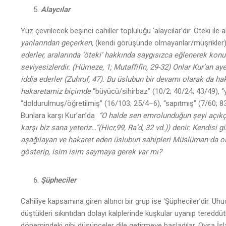
Alaycılar
Yüz çevrilecek beşinci cahiller topluluğu ‘alaycılar’dır. Öteki ile
yanlarından geçerken,
(kendi görüşünde olmayanlar/müşrikler
ederler, aralarında ‘öteki’ hakkında saygısızca eğlenerek konuşu
seviyesizlerdir. (Hümeze, 1; Mutaffifin, 29-32)
Onlar Kur’an aye
iddia ederler (Zuhruf, 47
). Bu üslubun bir devamı olarak da hak
hakaretamiz biçimde
“büyücü/sihirbaz” (10/2; 40/24; 43/49), “
“doldurulmuş/öğretilmiş” (16/103; 25/4–6), “sapıtmış” (7/60; 83/
Bunlara karşı Kur’an’da
“O halde sen emrolunduğun şeyi açıkça
karşı biz sana yeteriz…”
(Hicr,99, Ra’d, 32 vd.)) denir. Kendisi
aşağılayan ve hakaret eden üslubun sahipleri Müslüman da ols
gösterip, isim isim saymaya gerek var mı?
Şüpheciler
Cahiliye kapsamına giren altıncı bir grup ise ‘Şüpheciler’dir. Uh
düştükleri sıkıntıdan dolayı kalplerinde kuşkular uyanıp tereddütl
dönemindeki gibi düşünceler dile getirmeye başladılar. Oysa İs