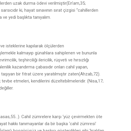
lerden uzak durma ödevi verilmiştir(En’am,35;
arsıcıdır ki, hayat sınavının sırat çizgisi “cahillerden
 ve yedi başlıkta tanıyalım.
ve isteklerine kapılarak ölçülerden
 işlemekle kalmayıp günahlara sahiplenen ve bununla
mcilik, teşhirciliği ilericilik, rüşveti ve hırsızlığı
lenilik kazandırma çabasıdır onları cahil yapan,
i taşıyan bir fıtrat üzere yaratılmıştır zaten(Ahzab,72).
k tevbe etmeleri, kendilerini düzeltebilmeleridir. (Nisa,17;
eğiller.
 Kasas,55…). Cahil zümrelere karşı ‘yüz çevirmekten öte
hayat hakkı tanımayanlar da bir başka ‘cahil zümresi’
 İslam’ı hoşgörüsüz ve baskıcı gösterdikleri gibi ‘kraldan