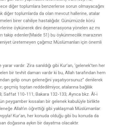
ylece diğer toplumlara benzerlerse sorun olmayacağını
 diğer toplumlarda da olan mevcut hallerine, atalar
eleri birer cahiliye hastalığıdır. Günümüzde körü
ğerlerine öykünerek dini dejenerasyona yönelen az mı
ları takip edenler(Maide 51) bu öykünmecilik marazının
 medeniyet üretemeyen çağımız Müslümanları için önemli
rar vardır: Zira sanıldığı gibi Kur’an, ‘gelenek’ten her
n bir tevhit damarı vardır ki bu, Allah tarafından hem
oyundan gelip onun geleneğini yaşatıyorsunuz” denilerek
 geçmiş toptan reddedilmiyor, atalarına bağlılık
78; Saffat 110-111; Bakara 132-133; Ayrıca bkz. Âl-i
ün peygamber kıssaları bir gelenek kabulüyle birlikte
leneğe Allah’ın öğrettiği gibi yaklaşmalı Müslümanlar:
ayışıyla! Kur’an, her konuda olduğu gibi bu konuda da
nsan doğasına aykırı bir dayatma olacaktır.