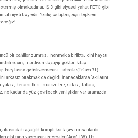
östermiş olmaktadırlar. IŞİD gibi siyasal yahut FETÖ gibi
n zihniyeti böyledir. Yanlış üslupları, aşırı tepkileri
receğiz!
cü bir cahiller zümresi, inanmakla birlikte, ‘dini hayatı
ndirilmesini, merdiven dayayıp gökten kitap
p karşılarına getirilivermesini… istediler(En’am,31).
 arkasız bırakmak da değildi. İnanacaklarsa ‘akıllarını
, rüyalara, kerametlere, mucizelere, sırlara, fallara,
z, ne kadar da yüz çevrilecek yanlışlıklar var aramızda
abasındaki aşağılık kompleksi taşıyan insanlardır.
ları gibi tanrı yapmasını istemeleri(Araf,138), Hz.