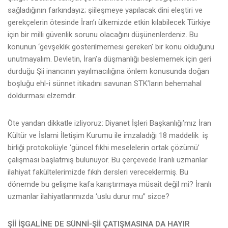
sağladığının farkındayız; şiileşmeye yapılacak dini eleştiri ve
gerekçelerin ötesinde İran’ı ülkemizde etkin kılabilecek Türkiye
için bir milli güvenlik sorunu olacağını düşünenlerdeniz. Bu
konunun ‘gevşeklik gösterilmemesi gereken’ bir konu olduğunu
unutmayalım. Devletin, İran’a düşmanlığı beslememek için geri
durduğu Şii inancının yayılmacılığına önlem konusunda doğan
boşluğu ehl-i sünnet itikadını savunan STK’ların behemahal
doldurması elzemdir.
Öte yandan dikkatle izliyoruz: Diyanet İşleri Başkanlığı’mız İran
Kültür ve İslami İletişim Kurumu ile imzaladığı 18 maddelik iş
birliği protokolüyle ‘güncel fıkhi meselelerin ortak çözümü’
çalışması başlatmış bulunuyor. Bu çerçevede İranlı uzmanlar
ilahiyat fakültelerimizde fıkıh dersleri vereceklermiş. Bu
dönemde bu gelişme kafa karıştırmaya müsait değil mi? İranlı
uzmanlar ilahiyatlarımızda ‘uslu durur mu” sizce?
Şİİ İŞGALİNE DE SÜNNİ-Şİİ ÇATIŞMASINA DA HAYIR