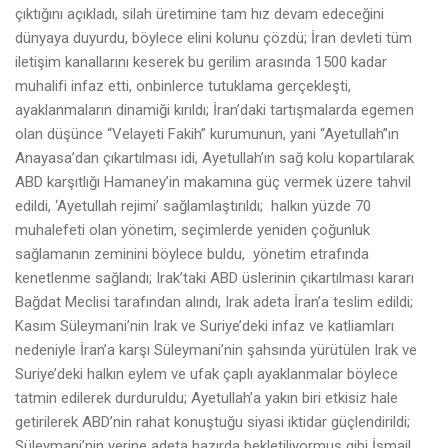
çıktığını açıkladı, silah üretimine tam hız devam edeceğini
dünyaya duyurdu, böylece elini kolunu çözdü; İran devleti tüm
iletişim kanallarını keserek bu gerilim arasında 1500 kadar
muhalifi infaz etti, onbinlerce tutuklama gerçekleşti,
ayaklanmaların dinamiği kırıldı; İran’daki tartışmalarda egemen
olan düşünce “Velayeti Fakih” kurumunun, yani “Ayetullah”ın
Anayasa’dan çıkartılması idi, Ayetullah’ın sağ kolu kopartılarak
ABD karşıtlığı Hamaney’in makamına güç vermek üzere tahvil
edildi, ‘Ayetullah rejimi’ sağlamlaştırıldı; halkın yüzde 70
muhalefeti olan yönetim, seçimlerde yeniden çoğunluk
sağlamanın zeminini böylece buldu, yönetim etrafında
kenetlenme sağlandı; Irak’taki ABD üslerinin çıkartılması kararı
Bağdat Meclisi tarafından alındı, Irak adeta İran’a teslim edildi;
Kasım Süleymani’nin Irak ve Suriye’deki infaz ve katliamları
nedeniyle İran’a karşı Süleymani’nin şahsında yürütülen Irak ve
Suriye’deki halkın eylem ve ufak çaplı ayaklanmalar böylece
tatmin edilerek durduruldu; Ayetullah’a yakın biri etkisiz hale
getirilerek ABD’nin rahat konuştuğu siyasi iktidar güçlendirildi;
Süleymani’nin yerine adeta hazırda bekletiliyormuş gibi İsmail