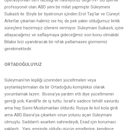
operasyonları tüm tazeliği ile hatırlıyoruz değil mi? Bu işlerde
profesyonel olan ABD yeni bir milat yapmıştır Süleymeni
Suikasti ile. Böyle bir tiyatronun içinden Erol Taş’lar ve Cüneyt
Arkın’lar çıkartan halimiz ise hiç de pek yakın olduğumuz kritik
süreçlere hazırmışız izlenimi vermiyor. Süleymani Suikasti, içine
atlayacağımız ve saflaşmaya gideceğimiz son konu olmalıdır.
Bilakis bizi uyandıracak bir nifak patlamasını görmemiz
gerekmektedir.
ORTADOĞULUYUZ
Süleymani’nin kişiliği üzerinden yüceltmeleri veya
şeytanlaştırmaları da bir Ortadoğulu kompleksi olarak
yorumlamak lazım. Bosna’ya yardım etti diye yüceltmenin
gereği yok; Kandil’le de iş tuttu. İsrail’e sadece tehdit savurdu
ama hep Sünni Müslümanları öldürdü. Rusya ile kol kola girdi
ama ABD Basra’ya çıkarken onun yolunu açan Süleymani
olmuştu. Saddam’ı asarken sahnedeydi, Esad için korumacı
yaklaştı… Yani, emrinde olduğu gücün emellerine, kendince