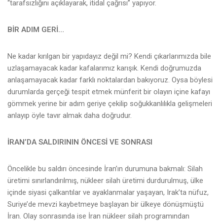
“tarafsızlığını açıklayarak, itidal çağrısı” yapıyor.
BİR ADIM GERİ…
Ne kadar kırılgan bir yapıdayız değil mi? Kendi çıkarlarımızda bile
uzlaşamayacak kadar kafalarımız karışık. Kendi doğrumuzda
anlaşamayacak kadar farklı noktalardan bakıyoruz. Oysa böylesi
durumlarda gerçeği tespit etmek münferit bir olayın içine kafayı
gömmek yerine bir adım geriye çekilip soğukkanlılıkla gelişmeleri
anlayıp öyle tavır almak daha doğrudur.
İRAN’DA SALDIRININ ÖNCESİ VE SONRASI
Öncelikle bu saldırı öncesinde İran’ın durumuna bakmalı: Silah
üretimi sınırlandırılmış, nükleer silah üretimi durdurulmuş, ülke
içinde siyasi çalkantılar ve ayaklanmalar yaşayan, Irak’ta nüfuz,
Suriye’de mevzi kaybetmeye başlayan bir ülkeye dönüşmüştü
İran. Olay sonrasında ise İran nükleer silah programından