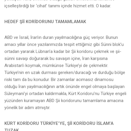
içselleştirdiği bir ‘cihat’ tanımı içinde hizmet etti. O kadar.
HEDEF Şİİ KORİDORUNU TAMAMLAMAK
ABD ve İsrail, İran’ın duran yayılmacılığına güç veriyor. Bunun
amacı yıllar önce yazılarımızda tespit ettiğimiz gibi Sünni blok’u
ortadan yararak Lübnan’a kadar bir Şii koridoru çekmek ve şii-
sünni savaşı doğurarak bu savaşın içine, İran karşısına
Arabistan’ı koymak, mümkünse Türkiye’yi de çekmektir.
Türkiye’nin en uzak durması gereken/duracağı ve durduğu bölge
riski tam da bu konudur. Bir zamanlar acımasız dinamosu
olduğu İran yayılmacılığının artık önünde engel olmaya başlayan
Süleymani’yi ortadan kaldırmakla, Kürt Koridoru’nu Türkiye engeli
yüzünden kuramayan ABD Şii koridorunu tamamlama amacına
yönelik bir adım atmıştır.
KÜRT KORİDORU TÜRKİYE’YE, Şİİ KORİDORU İSLAM’A
TUZAK