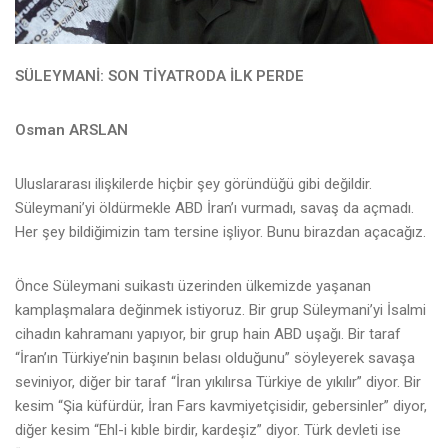
SÜLEYMANİ: SON TİYATRODA İLK PERDE
Osman ARSLAN
Uluslararası ilişkilerde hiçbir şey göründüğü gibi değildir.
Süleymani’yi öldürmekle ABD İran’ı vurmadı, savaş da açmadı.
Her şey bildiğimizin tam tersine işliyor. Bunu birazdan açacağız.
Önce Süleymani suikastı üzerinden ülkemizde yaşanan
kamplaşmalara değinmek istiyoruz. Bir grup Süleymani’yi İsalmi
cihadın kahramanı yapıyor, bir grup hain ABD uşağı. Bir taraf
“İran’ın Türkiye’nin başının belası olduğunu” söyleyerek savaşa
seviniyor, diğer bir taraf “İran yıkılırsa Türkiye de yıkılır” diyor. Bir
kesim “Şia küfürdür, İran Fars kavmiyetçisidir, gebersinler” diyor,
diğer kesim “Ehl-i kıble birdir, kardeşiz” diyor. Türk devleti ise