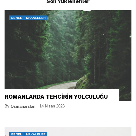
Son Yüklenenler
GENEL
MAKALELER
ROMANLARDA TEHCİRİN YOLCULUĞU
By
14 Nisan 2023
Osmanarslan
GENEL
MAKALELER