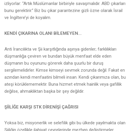
izliyorlar: “Artık Müslümanlar birbiriyle savaşmalıdır. ABD çıkarları
bunu gerektirir.” Biz bu çıkar parantezine gizli özne olarak İsrail
ve İngiltere’yi de koyalım.
KENDİ ÇIKARINA OLANI BİLEMEYEN…
Anti İrancılıkta ve Şii karşıtlığında aşırıya gidenler; farklılıkları
düşmanlığa çeviren ve bundan büyük menfaat elde eden
düşmanın bu oyununu görerek daha şuurlu bir duruş
sergilemelidirler. Kimse kimseyi sevmek zorunda değil. Fakat en
azından kendi menfaatini bilmeli insan. Kendi çıkarımıza olan, bu
ateşi körüklememektir. Buna hizmet etmek hainlik veya gafillik
değilse, ahmaklıktan başka bir şey değildir.
ŞİİLİĞE KARŞI STK DİRENİŞİ ÇAĞRISI
Yoksa biz, misyonerlik ve selefilik gibi bu ülkede yayılmakta olan
Şiiliğin özellikle ilahiyat çevrelerinde mezhep değiştirmeler