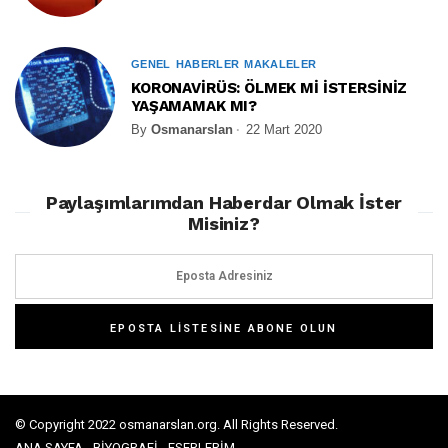
GENEL
HABERLER
MAKALELER
KORONAVİRÜS: ÖLMEK Mİ İSTERSİNİZ
YAŞAMAMAK MI?
By
Osmanarslan
22 Mart 2020
Paylaşımlarımdan Haberdar Olmak İster
Misiniz?
© Copyright 2022 osmanarslan.org. All Rights Reserved.
ANA SAYFA
BİYOGRAFİ
ESERLERİM