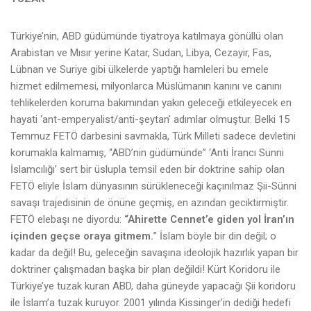
Türkiye’nin, ABD güdümünde tiyatroya katılmaya gönüllü olan
Arabistan ve Mısır yerine Katar, Sudan, Libya, Cezayir, Fas,
Lübnan ve Suriye gibi ülkelerde yaptığı hamleleri bu emele
hizmet edilmemesi, milyonlarca Müslümanın kanını ve canını
tehlikelerden koruma bakımından yakın geleceği etkileyecek en
hayati ‘ant-emperyalist/anti-şeytan’ adımlar olmuştur. Belki 15
Temmuz FETÖ darbesini savmakla, Türk Milleti sadece devletini
korumakla kalmamış, “ABD’nin güdümünde” ‘Anti İrancı Sünni
İslamcılığı’ sert bir üslupla temsil eden bir doktrine sahip olan
FETÖ eliyle İslam dünyasının sürükleneceği kaçınılmaz Şii-Sünni
savaşı trajedisinin de önüne geçmiş, en azından geciktirmiştir.
FETÖ elebaşı ne diyordu:
“
Ahirette Cennet’e giden
yol İran’ın
içinden geçse
oraya gitmem.
” İslam böyle bir din değil; o
kadar da değil! Bu, geleceğin savaşına ideolojik hazırlık yapan bir
doktriner çalışmadan başka bir plan değildi! Kürt Koridoru ile
Türkiye’ye tuzak kuran ABD, daha güneyde yapacağı Şii koridoru
ile İslam’a tuzak kuruyor. 2001 yılında Kissinger’in dediği hedefi