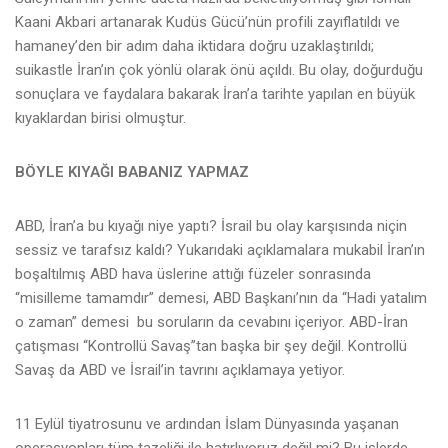
Kaani Akbari artanarak Kudüs Gücü’nün profili zayıflatıldı ve
hamaney’den bir adım daha iktidara doğru uzaklaştırıldı;
suikastle İran’ın çok yönlü olarak önü açıldı. Bu olay, doğurduğu
sonuçlara ve faydalara bakarak İran’a tarihte yapılan en büyük
kıyaklardan birisi olmuştur.
BÖYLE KIYAĞI BABANIZ YAPMAZ
ABD, İran’a bu kıyağı niye yaptı? İsrail bu olay karşısında niçin
sessiz ve tarafsız kaldı? Yukarıdaki açıklamalara mukabil İran’ın
boşaltılmış ABD hava üslerine attığı füzeler sonrasında
“misilleme tamamdır” demesi, ABD Başkanı’nın da “Hadi yatalım
o zaman” demesi bu soruların da cevabını içeriyor. ABD-İran
çatışması “Kontrollü Savaş”tan başka bir şey değil. Kontrollü
Savaş da ABD ve İsrail’in tavrını açıklamaya yetiyor.
11 Eylül tiyatrosunu ve ardından İslam Dünyasında yaşanan