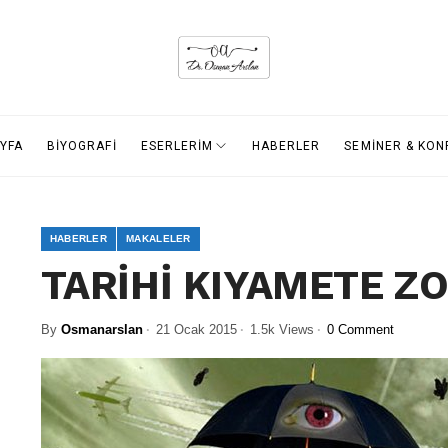
YFA
BİYOGRAFİ
ESERLERİM
HABERLER
SEMİNER & KO
HABERLER
MAKALELER
TARİHİ KIYAMETE Z
By
Osmanarslan
21 Ocak 2015
1.5k Views
0 Comment