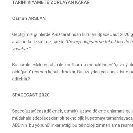
TARİHİ KIYAMETE ZORLAYAN KARAR
Osman ARSLAN
Geçtiğimiz günlerde ABD tarafından kurulan SpaceCast 2020 gru
aralarında dikkatimizi çekti:
“Çevreyi değiştirme teknikleri ile
yasaktır.”
Bu cümle eskilerin tabiri ile ‘mefhum-u muhalifinden’ ‘çevreyi 
olduğunu’ resmen kabul etmektir. Bu uzaydan yapılacak bir mü
edilebilir?
SPACECAST 2020
Space(uzay)cast(dökmek, atmak), uzaya dökme anlamına gelir.
müdahale edebilecekleri bir teknolojik kuşatmayı tamamlayacak
ABD’nin ‘bu yönünü’ inkar ettiği bu teknoloji zımnen ama resmen