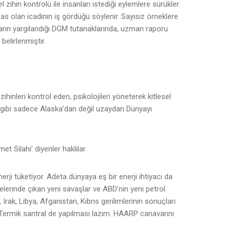
 zihin kontrolü ile insanları istediği eylemlere sürükler.
s olan icadının iş gördüğü söylenir. Sayısız örneklere
arın yargılandığı DGM tutanaklarında, uzman raporu
belirlenmiştir.
ihinleri kontrol eden, psikolojileri yöneterek kitlesel
u gibi sadece Alaska’dan değil uzaydan Dünyayı
 Silahı’ diyenler haklılar.
erji tüketiyor. Adeta dünyaya eş bir enerji ihtiyacı da
elerinde çıkan yeni savaşlar ve ABD’nin yeni petrol
 Irak, Libya, Afganistan, Kıbrıs gerilimlerinin sonuçları
ermik santral de yapılması lazım. HAARP canavarını