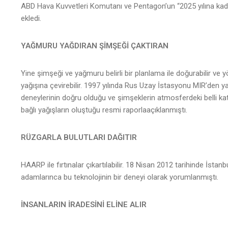
ABD Hava Kuvvetleri Komutanı ve Pentagon’un “2025 yılına kada
ekledi.
YAĞMURU YAĞDIRAN ŞİMŞEĞİ ÇAKTIRAN
Yine şimşeği ve yağmuru belirli bir planlama ile doğurabilir ve yön
yağışına çevirebilir. 1997 yılında Rus Uzay İstasyonu MIR’den
deneylerinin doğru olduğu ve şimşeklerin atmosferdeki belli kat
bağlı yağışların oluştuğu resmi raporlaaçıklanmıştı.
RÜZGARLA BULUTLARI DAĞITIR
HAARP ile fırtınalar çıkartılabilir. 18 Nisan 2012 tarihinde İstanb
adamlarınca bu teknolojinin bir deneyi olarak yorumlanmıştı.
İNSANLARIN İRADESİNİ ELİNE ALIR