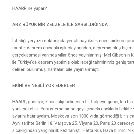
HAARP ne yapar?
ARZ BÜYÜK BİR ZELZELE İLE SARSILDIĞINDA
İstediği yeryüzü noktasında yer altınayüksek enerji birikimi g
tarihte, deprem anındaki ışık olaylarından, depremin oluş biçim
gerçekleşmesi yanında yıllar önce yayınlanmış Mel Gibson’ın K
ile Türkiye’de deprem yapılmış olabileceği tahminimiz geniş t
delilleri bulunmuş, haritaları bile yayınlanmıştı.
EKİNİ VE NESLİ YOK EDERLER
HAARP, güneş ışıklarını alıp belirlenen bir bölgeye güneşten bi
yönlendirebilir. Yani isterse bir bölgeyi içindeki canlılarla birlikt
aylarını hatırlayalım. Moskova son 1000 yıldır görmediği bir sıc
Aynı tarihte Berlin 18, Varşova 25, Viyana 20, Paris 20 dereceyd
sıcaklığından yangınla ilk kez tanıştı. Hatta Rus Hava bilimci N