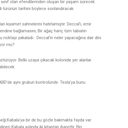
n sınıf olan efendilerinden oluşan bir yaşam sürecek.
 türünün tarihini böylece sonlandıracak.
n kıyamet sahnelerini hatırlamıştır. Deccal’i, emir
kendine bağlamasını, Bir ağaç hariç tüm tabiatın
u noktayı yakaladı-. Deccal’in neler yapacağına dair dini
iyor mu?
 götürüyor. Belki uzaya çıkacak kolonide yer alanlar
bilecek.
 ABD’de aynı grubun kontrolünde. Tesla’ya bunu
neği.Kabala’ya bir de bu gözle bakmakta fayda var:
ilinen Kabala aslında iki kitaptan ibarettir. Biri