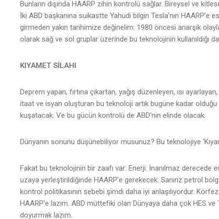
Bunların dışında HAARP zihin kontrolü sağlar. Bireysel ve kitlesel
İki ABD başkanına suikastte Yahudi bilgin Tesla’nın HAARP’e esa
girmeden yakın tarihimize değinelim: 1980 öncesi anarşik olayl
olarak sağ ve sol gruplar üzerinde bu teknolojinin kullanıldığı da 
KIYAMET SİLAHI
Deprem yapan, fırtına çıkartan, yağış düzenleyen, ısı ayarlayan, z
itaat ve isyan oluşturan bu teknoloji artık bugüne kadar olduğ
kuşatacak. Ve bu gücün kontrolü de ABD’nin elinde olacak.
Dünyanın sonunu düşünebiliyor musunuz? Bu teknolojiye ‘Kıyamet
Fakat bu teknolojinin bir zaafı var: Enerji. İnanılmaz derecede en
uzaya yerleştirildiğinde HAARP’e gerekecek. Sanırız petrol bölg
kontrol politikasının sebebi şimdi daha iyi anlaşılıyordur. Körfez,
HAARP’e lazım. ABD müttefiki olan Dünyaya daha çok HES ve T
doyurmak lazım.