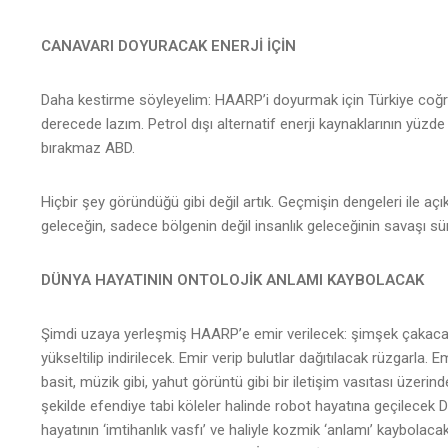
CANAVARI DOYURACAK ENERJİ İÇİN
Daha kestirme söyleyelim: HAARP’i doyurmak için Türkiye co
derecede lazım. Petrol dışı alternatif enerji kaynaklarının yüzde 
bırakmaz ABD.
Hiçbir şey göründüğü gibi değil artık. Geçmişin dengeleri ile aç
geleceğin, sadece bölgenin değil insanlık geleceğinin savaşı sü
DÜNYA HAYATININ ONTOLOJİK ANLAMI KAYBOLACAK
Şimdi uzaya yerleşmiş HAARP’e emir verilecek: şimşek çakacak
yükseltilip indirilecek. Emir verip bulutlar dağıtılacak rüzgarla.
basit, müzik gibi, yahut görüntü gibi bir iletişim vasıtası üzerind
şekilde efendiye tabi köleler halinde robot hayatına geçilecek D
hayatının ‘imtihanlık vasfı’ ve haliyle kozmik ‘anlamı’ kaybolaca