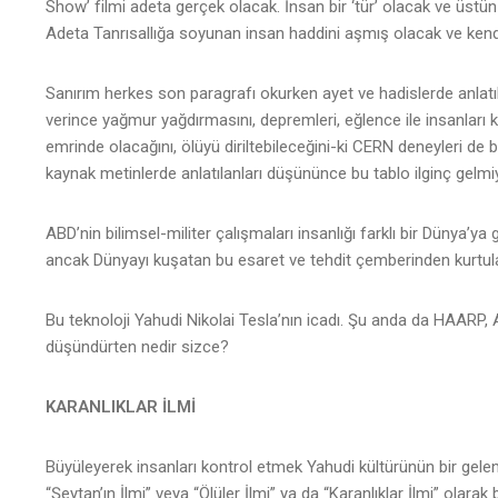
Show’ filmi adeta gerçek olacak. İnsan bir ‘tür’ olacak ve üstü
Adeta Tanrısallığa soyunan insan haddini aşmış olacak ve kendi
Sanırım herkes son paragrafı okurken ayet ve hadislerde anlatıla
verince yağmur yağdırmasını, depremleri, eğlence ile insanları 
emrinde olacağını, ölüyü diriltebileceğini-ki CERN deneyleri de b
kaynak metinlerde anlatılanları düşününce bu tablo ilginç gelm
ABD’nin bilimsel-militer çalışmaları insanlığı farklı bir Dünya’ya
ancak Dünyayı kuşatan bu esaret ve tehdit çemberinden kurtula
Bu teknoloji Yahudi Nikolai Tesla’nın icadı. Şu anda da HAARP,
düşündürten nedir sizce?
KARANLIKLAR İLMİ
Büyüleyerek insanları kontrol etmek Yahudi kültürünün bir gele
“Şeytan’ın İlmi” veya “Ölüler İlmi” ya da “Karanlıklar İlmi” olarak b