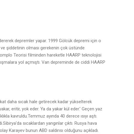
öndererek depremler yapar. 1999 Gölcük depremi için o
i ve şiddetinin olması gerekenin çok üstünde
omplo Teorisi filminden hareketle HAARP teknolojisi
artışmalara yol açmıştı. Van depreminde de ciddi HAARP
n kat daha sıcak hale getirecek kadar yükselterek
e yakar, eritir, yok eder. Ya da yakar kül eder.’ Geçen yaz
aklıkla kavruldu.Temmuz ayında 40 derece ısıyı aştı.
i.Sibirya’da sıcaklardan yangınlar çıktı. Rusya hava
ikolay Karayev bunun ABD saldırısı olduğunu açıkladı.