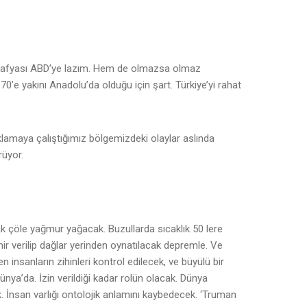
ğrafyası ABD’ye lazım. Hem de olmazsa olmaz
70’e yakını Anadolu’da olduğu için şart. Türkiye’yi rahat
ıklamaya çalıştığımız bölgemizdeki olaylar aslında
rüyor.
 çöle yağmur yağacak. Buzullarda sıcaklık 50 lere
 Emir verilip dağlar yerinden oynatılacak depremle. Ve
en insanların zihinleri kontrol edilecek, ve büyülü bir
ünya’da. İzin verildiği kadar rolün olacak. Dünya
k. İnsan varlığı ontolojik anlamını kaybedecek. ‘Truman