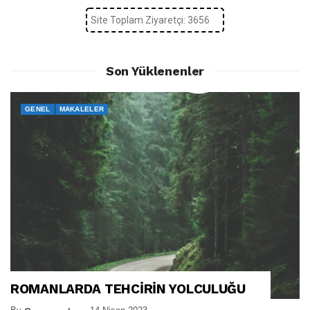
Site Toplam Ziyaretçi: 3656
Son Yüklenenler
GENEL
MAKALELER
ROMANLARDA TEHCİRİN YOLCULUĞU