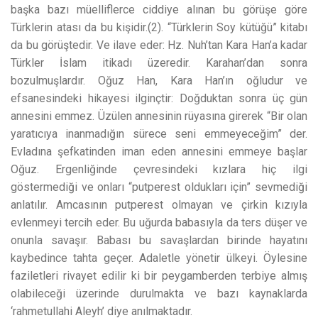
başka bazı müelliflerce ciddiye alınan bu görüşe göre
Türklerin atası da bu kişidir.(2). “Türklerin Soy kütüğü” kitabı
da bu görüştedir. Ve ilave eder: Hz. Nuh’tan Kara Han’a kadar
Türkler İslam itikadı üzeredir. Karahan’dan sonra
bozulmuşlardır. Oğuz Han, Kara Han’ın oğludur ve
efsanesindeki hikayesi ilginçtir: Doğduktan sonra üç gün
annesini emmez. Üzülen annesinin rüyasına girerek “Bir olan
yaratıcıya inanmadığın sürece seni emmeyeceğim” der.
Evladına şefkatinden iman eden annesini emmeye başlar
Oğuz. Ergenliğinde çevresindeki kızlara hiç ilgi
göstermediği ve onları “putperest oldukları için” sevmediği
anlatılır. Amcasının putperest olmayan ve çirkin kızıyla
evlenmeyi tercih eder. Bu uğurda babasıyla da ters düşer ve
onunla savaşır. Babası bu savaşlardan birinde hayatını
kaybedince tahta geçer. Adaletle yönetir ülkeyi. Öylesine
faziletleri rivayet edilir ki bir peygamberden terbiye almış
olabileceği üzerinde durulmakta ve bazı kaynaklarda
‘rahmetullahi Aleyh’ diye anılmaktadır.