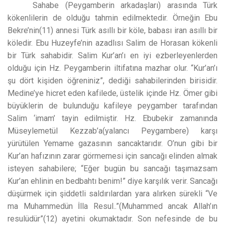
Sahabe (Peygamberin arkadaşları) arasında Türk
kökenlilerin de olduğu tahmin edilmektedir. Örneğin Ebu
Bekre’nin(11) annesi Türk asıllı bir köle, babası iran asıllı bir
köledir. Ebu Huzeyfe’nin azadlısı Salim de Horasan kökenli
bir Türk sahabidir. Salim Kur’an’ı en iyi ezberleyenlerden
olduğu için Hz. Peygamberin iltifatına mazhar olur. “Kur’an’ı
şu dört kişiden öğreniniz”, dediği sahabilerinden birisidir.
Medine’ye hicret eden kafilede, üstelik içinde Hz. Ömer gibi
büyüklerin de bulunduğu kafileye peygamber tarafından
Salim ‘imam’ tayin edilmiştir. Hz. Ebubekir zamanında
Müseylemetül Kezzab’a(yalancı Peygambere) karşı
yürütülen Yemame gazasının sancaktarıdır. O’nun gibi bir
Kur’an hafızının zarar görmemesi için sancağı elinden almak
isteyen sahabilere; “Eğer bugün bu sancağı taşımazsam
Kur’an ehlinin en bedbahtı benim!” diye karşılık verir. Sancağı
düşürmek için şiddetli saldırılardan yara alırken sürekli “Ve
ma Muhammedün İlla Resul..”(Muhammed ancak Allah’ın
resulüdür”(12) ayetini okumaktadır. Son nefesinde de bu