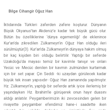
Bilge Cihangir Oğuz Han
İktidarında Türkleri zaferden zafere koşturur. Dünyanın
Büyük Okyanus’tan Akdeniz’e kadar tek büyük gücü olur.
Bütün bu özelliklerine ‘dünya egemenliği’ de eklenince
Kur’an’da zikredilen Zülkarneyn’in Oğuz Han olduğu ileri
sürülmüştür(3). Kur’an’da Zülkarneyn’in dünyaya hakim olmuş
bir kaç kişiden biri olduğu belirtilir. Yaptığı bir seferde
Uzakdoğu’da mayası temiz bir kavimle tanışır ve onları
Yecüc ve Mecüc denilen bir kavmin zulmünden kurtarmak
için bir set yapar. Çin Seddi -ki uzaydan görülecek kadar
büyük tek insan yapısıdır- Oğuz Han zamanında yapılmıştır.
Hz. Zülkarneyn’in, yaptığı bir seferde artık iyice ilerlemiş bir
yaşındayken Hz. İbrahim’le görüşerek onun hayır duasını
aldığı anlatılır. Peygamberimizin iki zevcesinden gelen bir
rivayette peygamber efendimiz hane-i saadette iken