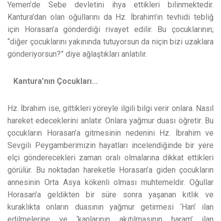
Yemen’de Sebe devletini ihya ettikleri bilinmektedir.
Kantura’dan olan oğullarını da Hz. İbrahim’in tevhidi tebliğ
için Horasan’a gönderdiği rivayet edilir. Bu çocuklarının;
“diğer çocuklarını yakınında tutuyorsun da niçin bizi uzaklara
gönderiyorsun?” diye ağlaştıkları anlatılır.
Kantura’nın Çocukları…
Hz. İbrahim ise, gittikleri yöreyle ilgili bilgi verir onlara. Nasıl
hareket edeceklerini anlatır. Onlara yağmur duası öğretir. Bu
çocukların Horasan’a gitmesinin nedenini Hz. İbrahim ve
Sevgili Peygamberimizin hayatları incelendiğinde bir yere
elçi gönderecekleri zaman oralı olmalarına dikkat ettikleri
görülür. Bu noktadan hareketle Horasan’a giden çocukların
annesinin Orta Asya kökenli olması muhtemeldir. Oğullar
Horasan’a geldikten bir süre sonra yaşanan kıtlık ve
kuraklıkta onların duasının yağmur getirmesi ‘Han’ ilan
edilmelerine ve ‘kanlarının akıtılmasının haram’ ilan