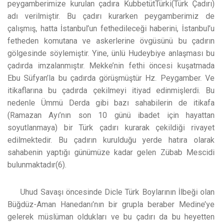
peygamberimize kurulan çadıra KubbetütTürki(Türk Çadırı)
adı verilmiştir. Bu çadırı kurarken peygamberimiz de
çalışmış, hatta İstanbul’un fethedileceği haberini, İstanbul’u
fetheden komutana ve askerlerine övgüsünü bu çadırın
gölgesinde söylemiştir. Yine, ünlü Hudeybiye anlaşması bu
çadırda imzalanmıştır. Mekke’nin fethi öncesi kuşatmada
Ebu Süfyan’la bu çadırda görüşmüştür Hz. Peygamber. Ve
itikaflarına bu çadırda çekilmeyi itiyad edinmişlerdi. Bu
nedenle Ümmü Derda gibi bazı sahabilerin de itikafa
(Ramazan Ayı’nın son 10 günü ibadet için hayattan
soyutlanmaya) bir Türk çadırı kurarak çekildiği rivayet
edilmektedir. Bu çadırın kurulduğu yerde hatıra olarak
sahabenin yaptığı günümüze kadar gelen Zübab Mescidi
bulunmaktadır(6).
Uhud Savaşı öncesinde Dicle Türk Boylarının İlbeği olan
Büğdüz-Aman Hanedanı’nın bir grupla beraber Medine’ye
gelerek müslüman oldukları ve bu çadırı da bu heyetten