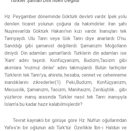
Türkler Şaman Dini’nden Değildi
Hz. Peygamber döneminde Göktürk devleti vardır. İpek yolu
denilen ticaret yolunun çoğuna da hakimdirler. İran şahı
Nuşirevan’da Göktürk Hakanı’nın kızı vardır. İnanışları tek
Tanrıyaydı. Ulu Tanrı veya Gök Tanrı diye anarlardı O’nu.
Sanıldığı gibi şamanist değillerdi. Şamanizm Moğolların
diniydi. Din adamları şaman’lardı. Türklerin din adamları ise
‘Kam’ adını taşırdı. Konfüçyanizm, Budizm,Taoizm gibi
akımlara ‘mızmız dinler’ adını takmışlardı. Bütün tarihçiler
Türklerin tek Tanrı’ya, ahirete, hesaba, cennet ve cehenneme
inandıklarını zikrederler(1). Peki,Budizm, Konfüçyanizm,
Mecusilik, Şamanizm, Taoizm, Manihaizm, Zerdüştilik… gibi
yüzlerce inanış arasında Türkler nasıl tek Tanrı inanışıyla
İslam’a bu kadar hazır kalabilmişlerdir?
Tevrat kaynaklı bir görüşe göre Hz. Nuh’un oğullarından
Yafes’in bir oğlunun adı Türk’tür. Özellikle İbn-i Haldun ve