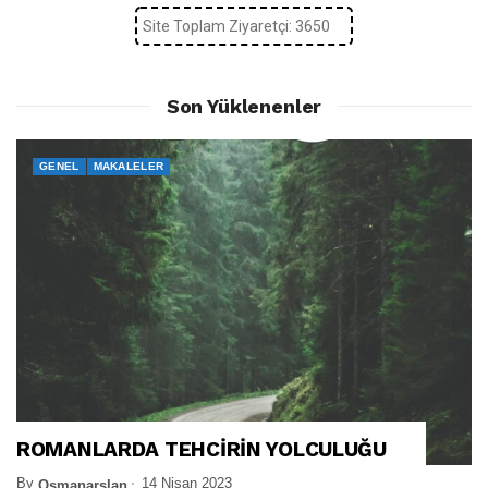
Site Toplam Ziyaretçi: 3650
Son Yüklenenler
GENEL
MAKALELER
ROMANLARDA TEHCİRİN YOLCULUĞU
By
14 Nisan 2023
Osmanarslan