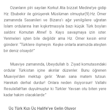
Ozanların pîri sayılan Korkut Ata bizzat Medine’ye gidip
Hz. Ebubekir ile görüşerek Müslüman olmuştur(9).Hz. Ömer
zamanında Sasanileri ve Bizans’ı ağır yenilgilere uğratan
İslam ordularına İran kışkırtmasıyla bazı küçük Türk boyları
saldırır. Komutan Ahnef b. Kays savaşmaya izin ister.
Yenmeleri işten bile değildir ama Hz. Ömer kesin emir
gönderir: “Türklere ilişmeyin. Keşke onlarla aramızda ateşten
bir deniz olsaydı!”
Muaviye zamanında, Ubeydullah b. Ziyad komutasındaki
ordular Türkistan içine akınlar düzenler. Bunu öğrenen
Muaviye’den mektup gelir: “Anan sana matem tutsun.
Harekatı derhal durdur! Onlara neden ilişiyorsun! Vallahi
Resulallah’tan duyulmuştur ki Türkler Yavsan otu biten yere
kadar hakim olacaklardır.”
Üç Türk Kızı Üç Halife’ye Gelin Oluyor