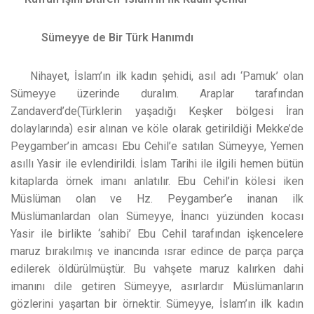
Sümeyye de Bir Türk Hanımdı
Nihayet, İslam’ın ilk kadın şehidi, asıl adı ‘Pamuk’ olan
Sümeyye üzerinde duralım. Araplar tarafından
Zandaverd’de(Türklerin yaşadığı Keşker bölgesi İran
dolaylarında) esir alınan ve köle olarak getirildiği Mekke’de
Peygamber’in amcası Ebu Cehil’e satılan Sümeyye, Yemen
asıllı Yasir ile evlendirildi. İslam Tarihi ile ilgili hemen bütün
kitaplarda örnek imanı anlatılır. Ebu Cehil’in kölesi iken
Müslüman olan ve Hz. Peygamber’e inanan ilk
Müslümanlardan olan Sümeyye, İnancı yüzünden kocası
Yasir ile birlikte ‘sahibi’ Ebu Cehil tarafından işkencelere
maruz bırakılmış ve inancında ısrar edince de parça parça
edilerek öldürülmüştür. Bu vahşete maruz kalırken dahi
imanını dile getiren Sümeyye, asırlardır Müslümanların
gözlerini yaşartan bir örnektir. Sümeyye, İslam’ın ilk kadın