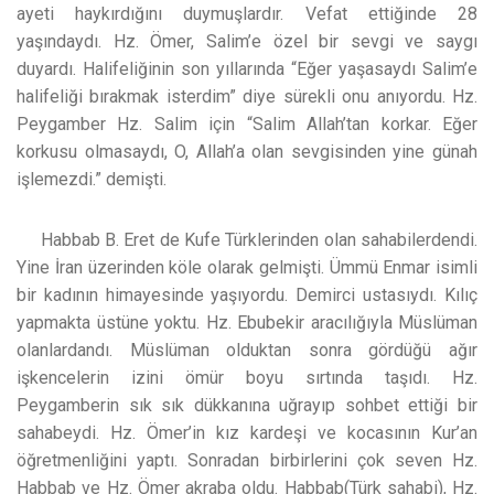
ayeti haykırdığını duymuşlardır.
Vefat ettiğinde 28
yaşındaydı. Hz. Ömer, Salim’e özel bir sevgi ve saygı
duyardı. Halifeliğinin son yıllarında “Eğer yaşasaydı Salim’e
halifeliği bırakmak isterdim” diye sürekli onu anıyordu. Hz.
Peygamber Hz. Salim için “Salim Allah’tan korkar. Eğer
korkusu olmasaydı, O, Allah’a olan sevgisinden yine günah
işlemezdi.” demişti.
Habbab B. Eret de Kufe Türklerinden olan sahabilerdendi.
Yine İran üzerinden köle olarak gelmişti. Ümmü Enmar isimli
bir kadının himayesinde yaşıyordu. Demirci ustasıydı. Kılıç
yapmakta üstüne yoktu. Hz. Ebubekir aracılığıyla Müslüman
olanlardandı. Müslüman olduktan sonra gördüğü ağır
işkencelerin izini ömür boyu sırtında taşıdı. Hz.
Peygamberin sık sık dükkanına uğrayıp sohbet ettiği bir
sahabeydi. Hz. Ömer’in kız kardeşi ve kocasının Kur’an
öğretmenliğini yaptı. Sonradan birbirlerini çok seven Hz.
Habbab ve Hz. Ömer akraba oldu. Habbab(Türk sahabi), Hz.