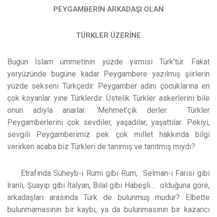
PEYGAMBERİN ARKADAŞI OLAN
TÜRKLER ÜZERİNE
Bugün İslam ümmetinin yüzde yirmisi Türk’tür. Fakat
yeryüzünde bugüne kadar Peygambere yazılmış şiirlerin
yüzde sekseni Türkçedir. Peygamber adını çocuklarına en
çok koyanlar yine Türklerdir. Üstelik Türkler askerlerini bile
onun adıyla anarlar: ‘Mehmet’çik derler. Türkler
Peygamberlerini çok sevdiler, yaşadılar, yaşattılar. Pekiyi,
sevgili Peygamberimiz pek çok millet hakkında bilgi
verirken acaba biz Türkleri de tanımış ve tanıtmış mıydı?
Etrafında Süheyb-i Rumi gibi Rum, Selman-ı Farisi gibi
İranlı, Şuayip gibi İtalyan, Bilal gibi Habeşli… olduğuna göre,
arkadaşları arasında Türk de bulunmuş mudur? Elbette
bulunmamasının bir kaybı, ya da bulunmasının bir kazancı