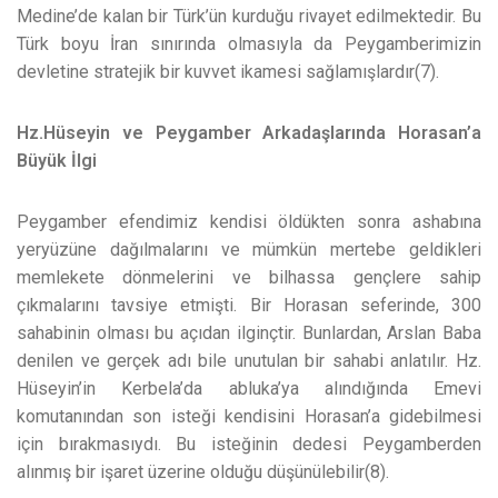
Medine’de kalan bir Türk’ün kurduğu rivayet edilmektedir. Bu
Türk boyu İran sınırında olmasıyla da Peygamberimizin
devletine stratejik bir kuvvet ikamesi sağlamışlardır(7).
Hz.Hüseyin ve Peygamber Arkadaşlarında Horasan’a
Büyük İlgi
Peygamber efendimiz kendisi öldükten sonra ashabına
yeryüzüne dağılmalarını ve mümkün mertebe geldikleri
memlekete dönmelerini ve bilhassa gençlere sahip
çıkmalarını tavsiye etmişti. Bir Horasan seferinde, 300
sahabinin olması bu açıdan ilginçtir. Bunlardan, Arslan Baba
denilen ve gerçek adı bile unutulan bir sahabi anlatılır. Hz.
Hüseyin’in Kerbela’da abluka’ya alındığında Emevi
komutanından son isteği kendisini Horasan’a gidebilmesi
için bırakmasıydı. Bu isteğinin dedesi Peygamberden
alınmış bir işaret üzerine olduğu düşünülebilir(8).