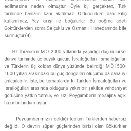
edilmesine neden olmuştur. Öyle ki, gerçekten, Türk
tarihinde hanların kanı akıtılmaz. Öldürülürken dahi kılıç
kullanılmaz, Yay kirişi ile boğulurlar. Bu boğma adeti
Göktürklerden sonra Selçuklu ve Osmanlı Hanedanında bile
sürmüştür.(4)
Hz. İbrahim’in M.Ö. 2000 yıllarında yaşadığı düşünülürse;
dünya tarihinde üç büyük gücün; İsrailoğulları, İsmailoğulları
ve Türklerin üç koldan dünya yüzünde belirdiği M.Ö.1500-
1000 yılları arasındaki bu güç dengeleri oluşumu da daha iyi
anlaşılabilir. İşte, bu temaslardır ki Türkleri İsmailoğulları ve
İsrailoğulları arasında olduğuna yakın bir şekilde vahdaniyet
görüşüne yatkın tutmuş ve Hz. Peygamberin mesajına açık,
hazır bulundurmuştur.
Peygamberimizin geldiği toplum Türklerden habersiz
değildi. O devrin süper güçlerinden birisi olan Göktürkler