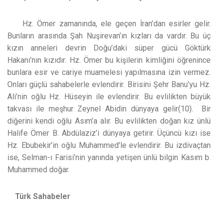
Hz. Ömer zamanında, ele geçen İran’dan esirler gelir.
Bunların arasında Şah Nuşirevan’ın kızları da vardır. Bu üç
kızın anneleri devrin Doğu’daki süper gücü Göktürk
Hakanı’nın kızıdır. Hz. Ömer bu kişilerin kimliğini öğrenince
bunlara esir ve cariye muamelesi yapılmasına izin vermez.
Onları güçlü sahabelerle evlendirir. Birisini Şehr Banu’yu Hz.
Ali’nin oğlu Hz. Hüseyin ile evlendirir. Bu evlilikten büyük
takvası ile meşhur Zeynel Abidin dünyaya gelir(10). Bir
diğerini kendi oğlu Asım’a alır. Bu evlilikten doğan kız ünlü
Halife Ömer B. Abdülaziz’i dünyaya getirir. Üçüncü kızı ise
Hz. Ebubekir’in oğlu Muhammed’le evlendirir. Bu izdivaçtan
ise, Selman-ı Farisi’nin yanında yetişen ünlü bilgin Kasım b.
Muhammed doğar.
Türk Sahabeler