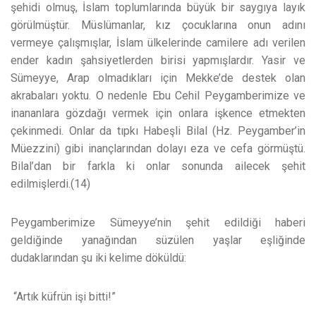
şehidi olmuş, İslam toplumlarında büyük bir saygıya layık
görülmüştür. Müslümanlar, kız çocuklarına onun adını
vermeye çalışmışlar, İslam ülkelerinde camilere adı verilen
ender kadın şahsiyetlerden birisi yapmışlardır. Yasir ve
Sümeyye, Arap olmadıkları için Mekke’de destek olan
akrabaları yoktu. O nedenle Ebu Cehil Peygamberimize ve
inananlara gözdağı vermek için onlara işkence etmekten
çekinmedi. Onlar da tıpkı Habeşli Bilal (Hz. Peygamber’in
Müezzini) gibi inançlarından dolayı eza ve cefa görmüştü.
Bilal’dan bir farkla ki onlar sonunda ailecek şehit
edilmişlerdi.(14)
Peygamberimize Sümeyye’nin şehit edildiği haberi
geldiğinde yanağından süzülen yaşlar eşliğinde
dudaklarından şu iki kelime döküldü:
“Artık küfrün işi bitti!”