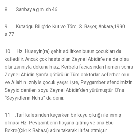
8. Sarıbay,a.g.m.,sh.46
9. Kutadgu Bilig’de Kut ve Töre, S. Başer, Ankara,1990
s.77
10 Hz. Hüseyin(ra) şehit edilirken bütün çocukları da
katledilir. Ancak çok hasta olan Zeynel Abidin’e ne de olsa
ölür zannıyla dokunulmaz. Kerbela faciasından hemen sonra
Zeynel Abidin Şam’a götürülür. Tüm doktorlar seferber olur
ve Allah’ın izniyle çocuk yaşar. İşte, Peygamber efendimizin
Seyyid denilen soyu Zeynel Abidin’den yürümüştür. O’na
“Seyyidlerin Nuh’u” da denir.
11 .Taif kalesinden kaçarken bir kuyu çıkrığı ile inmiş
olması Hz. Peygamberin hoşuna gitmiş ve ona Ebu
Bekre(Çıkrık Babası) adını takarak iltifat etmiştir.