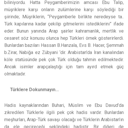
biliniyordu. Hatta Peygamberimizin amcası Ebu Talip,
müşriklere karşı onların zulümlerine karşı söylediği bir
şiirinde; Müşriklerin, “Peygamberle birlikte neredeyse ta..
Türk kapılarına kadar çekilip gitmelerini istediklerini” ifade
eder. Bunun yanında Arap şairler kahramanlık, mertlik ve
cesaret söz konusu olunca hep Türkleri örnek gösterirlerdi.
Bunlardan bazıları Hassan B.Hanzala, Evs B. Hacer, Şemmah
b.Zirar, Nabiğa ez Zübyani ‘dir. Arabistan’da İran kanalından
köle statüsünde pek çok Türk olduğu tahmin edilmektedir.
Ancak isimler arapçalaştığı için tam ayırd etmek güç
olmaktadır.
Türklere Dokunmayın…
Hadis kaynaklarından Buhari, Müslim ve Ebu Davud’da
zikredilen Türklerle ilgili pek çok hadis vardır. Bunlardan
meşhurları, Arap-Türk savaşı olacağı ve Türklerin Arabistan’ın
da ele geçireceği şeklindeki hadistir. Bir diğeri de