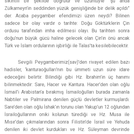
sıkıntılı bir şekilde doğrulur ve üzüntüyle “şu anda
Zülkarneyn’in seddinden yüzük genişliğinde bir delik açıldı”
der. Acaba peygamber efendimizi üzen neydi? Bilinen
sadece bir olay vardır o tarihte: Doğu Göktürklerin Çin
ordusu tarafından imha edilmesi olayı. Bu tarihten sonra
doğu’nun büyük gücü haline gelecek olan Çin’in önü ancak
Türk ve İslam ordularının işbirliği ile Talas’ta kesilebilecektir.
Sevgili Peygamberimiz(sav)’den rivayet edilen bazı
hadisler, ‘kanturaoğulları’nın bu ümmeti uzun süre idare
edeceğini belirtir. Bilindiği gibi Hz. İbrahim’in üç hanımı
bilinmektedir: Sare, Hacer ve Kantura. Hacer’den olan oğlu
İsmail’i Arabistan’a bırakmış İsmailoğulları burada zamanla
Nabtiler ve Palmirana denilen güçlü devletler kurmuşlardı.
Sare’den olan oğlu İshak’ın torunu olan Yakup’un 12 oğlundan
İsrailoğullarının oniki kolunun türediği ve Hz. Musa ile
Mısır’dan çıkmalarından sonra Filistin’de İsrail ve Yehuda
denilen iki devlet kurdukları ve Hz. Süleyman devrinde