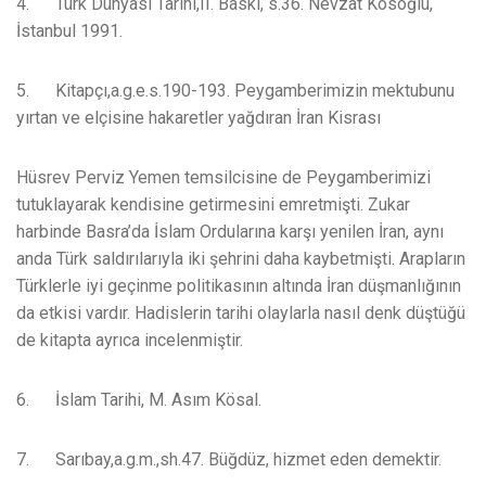
4. Türk Dünyası Tarihi,II. Baskı, s.36. Nevzat Kösoğlu,
İstanbul 1991.
5. Kitapçı,a.g.e.s.190-193. Peygamberimizin mektubunu
yırtan ve elçisine hakaretler yağdıran İran Kisrası
Hüsrev Perviz Yemen temsilcisine de Peygamberimizi
tutuklayarak kendisine getirmesini emretmişti. Zukar
harbinde Basra’da İslam Ordularına karşı yenilen İran, aynı
anda Türk saldırılarıyla iki şehrini daha kaybetmişti. Arapların
Türklerle iyi geçinme politikasının altında İran düşmanlığının
da etkisi vardır. Hadislerin tarihi olaylarla nasıl denk düştüğü
de kitapta ayrıca incelenmiştir.
6. İslam Tarihi, M. Asım Kösal.
7. Sarıbay,a.g.m.,sh.47. Büğdüz, hizmet eden demektir.