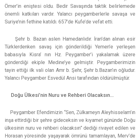
Ömer’in eniştesi oldu. Bedir Savaşında taktik belirlemede
önemli katkıları vardır. Yalancı peygamberlerle savaşa ve
Suriye’nin fethine katıldı. 657’de Kufe’de vefat etti.
Şehr b. Bazan aslen Hamedanlıdır. İran’dan alınan esir
Türklerdenken savaş için gönderildiği Yemen’e yerleşen
babasıyla Kisra’ nın Hz. Peygamber’i yakalamak üzere
gönderdiği ekiple Medine’ye gelmiştir. Peygamberimizin
tayin ettiği ilk vali olan Amr b. Şehr, Şehr b.Bazan’ın oğludur.
Yalancı Peygamber Esvedül Ansi tarafından öldürülmüştür.
Doğu Ülkesi’nin Nuru ve Rehberi Olacaksın…
Peygamber Efendimizin “Sen, Zülkarneyn Aleyhisselam’ın
inşa ettirdiği bir şehre gideceksin ve kıyamet gününde Doğu
ülkesinin nuru ve rehberi olacaksın” dediği rivayet edilen ve
Horasan yöresinde yaşayarak ömrünü tamamlayan, Merv’de