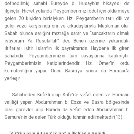
defnedilmiş sahabi Büreyde b. Husayb’ın hikayesi de
ilginçtir: Hicret yolunda Peygamberimizi ödül için öldürmeye
gelen 70 kişiden birisiyken, Hz. Peygamberin tatlı dili ve
güler yüzü karşısında erir ve arkadaşlarıyla Müslüman olur.
Sabah olunca sarığını mızrağa sarar ve “sancaktarın olmak
istiyorum Ya Resulallah” der. Bunun üzerine yukarıdaki
iltifatları işitir. İslam’ın ilk bayraktarıdır. Hayber’e ilk giren
sahabidir. Peygamberimizin tüm savaşlarına katılmıştır.
Peygamberimizin katiplerindendir. Hz. Ömer’in ordu
komutanlığını yapar. Önce Basra’ya sonra da Horasan’a
yerleşir.
Sahabeden Kufe’li olup Kufe’de vefat eden ve Horasan
valiliği yapan Abdurrahman b. Ebza ve Basra bölgesinde
idari görevler alıp Burada da vefat eden Abdurrahman b.
Semure’nin de aslen Türk olduğu tahmin edilmektedir(13)
‘Küfrün İşini Bitiren’ İslam’ın İlk Kadın Şehidi