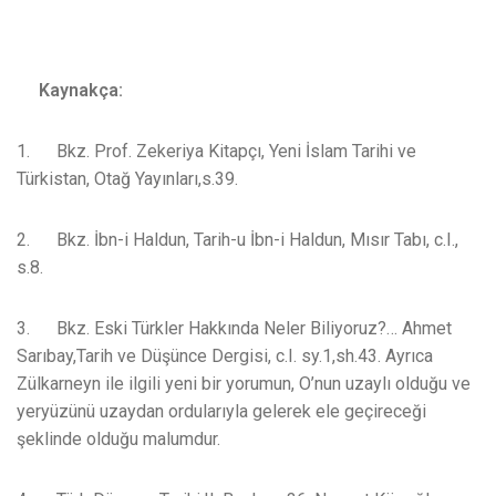
Kaynakça:
1. Bkz. Prof. Zekeriya Kitapçı, Yeni İslam Tarihi ve
Türkistan, Otağ Yayınları,s.39.
2. Bkz. İbn-i Haldun, Tarih-u İbn-i Haldun, Mısır Tabı, c.I.,
s.8.
3. Bkz. Eski Türkler Hakkında Neler Biliyoruz?… Ahmet
Sarıbay,Tarih ve Düşünce Dergisi, c.I. sy.1,sh.43. Ayrıca
Zülkarneyn ile ilgili yeni bir yorumun, O’nun uzaylı olduğu ve
yeryüzünü uzaydan ordularıyla gelerek ele geçireceği
şeklinde olduğu malumdur.