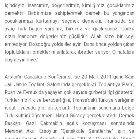
içindeyiz. İnancımız, değerlerimiz, kimliğimiz çocuklarımız
demektir. Birbirimize sahiplenmek demek bu yangından
çocuklarımızı kurtarmayı seçmek demektir. Fransa’da bir
avuç Türk bugün varsınız, birsiniz ve güçlüsünüz. Çünkü
sizin inancınız değerleriniz güçlüdür. Allah size bir şeyi
emrediyor: Dosdoğru yolda ilerleyin. Daha önce yoldan çıkan
toplulukların örneklerini anlatarak ibretler veriyor. O hatalara
düşmeyin diye.”
Arslan’ın Çanakkale Konferansı ise 20 Mart 2011 günü Sain
Jall Janne Toplantı Salonu’nda gerçekleşti. Toplantıya Paris,
Ruan ve Evreux’da yaşayan çok sayıda gurbetçi ilgi gösterdi.
Türklerin birlik ve beraberliğini, Fransa’daki Türkiye varlığının
ispat-ı vücudu gibi idi toplantı. Toplantının sunumunu bölge
Türk Kültürü öğretmeni Hamit Gürsoy gerçekleştirdi. Dernek
Başkanı Gazi Çakmak’ın açılış konuşması sonrasında
Mehmet Akif Ersoy’un “Çanakkale Şehitlerine” şiiri ve
sözleri Osman Arslan’a ait olan “90. Yıl Çanakkale Marşı”