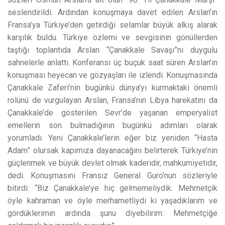
seslendirildi. Ardından konuşmaya davet edilen Arslan’ın
Fransa’ya Türkiye’den getirdiği selamlar büyük alkış alarak
karşılık buldu. Türkiye özlemi ve sevgisinin gönüllerden
taştığı toplantıda Arslan “Çanakkale Savaşı”nı duygulu
sahnelerle anlattı. Konferansı üç buçuk saat süren Arslan’ın
konuşması heyecan ve gözyaşları ile izlendi. Konuşmasında
Çanakkale Zaferi’nin bugünkü dünya’yı kurmaktaki önemli
rolünü de vurgulayan Arslan, Fransa’nın Libya harekatını da
Çanakkale’de gösterilen Sevr’de yaşanan emperyalist
emellerin son bulmadığının bugünkü adımları olarak
yorumladı. Yeni Çanakkale’lerin eğer biz yeniden “Hasta
Adam” olursak kapımıza dayanacağını belirterek Türkiye’nin
güçlenmek ve büyük devlet olmak kaderidir, mahkumiyetidir,
dedi. Konuşmasını Fransız General Guro’nun sözleriyle
bitirdi: “Biz Çanakkale’ye hiç gelmemeliydik. Mehmetçik
öyle kahraman ve öyle merhametliydi ki yaşadıklarım ve
gördüklerimin ardında şunu diyebilirim: Mehmetçiğe