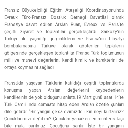
Fransız Büyükelçiliği Eğitim Ateşeliği Koordinasyonu’nda
Evreux Türk-Fransız Dostluk Derneği Davetlisi olarak
Fransa’ya davet edilen Arslan Ruan, Evreux ve Paris’te
çeşitli ziyaret ve toplantılar gerçekleştirdi. Sarkozy’nin
Türkiye ile yaşadığı gerginliklerin ve Fransa’nın Libya’yı
bombalamasına Türkiye olarak gösterilen tepkilerin
gölgesinde gerçekleşen toplantılar Fransa Türk toplumunun
milli ve manevi değerlerini, kendi kimlik ve karakterini de
ortaya koymasını sağladı.
Fransa’da yaşayan Türklerin katıldığı çeşitli toplantılarda
konuşma yapan Arslan değerlerini kaybedenlerin
kendilerinin de yok olduğunu anlattı.19 Mart günü saat 14’te
Türk Camii’ nde cemaate hitap eden Arslan özetle şunları
dile getirdi: “Bir yangın çıksa evimizde ilkin neyi kurtarırız?
Çocuklarımızı değil mi? Çocuklar yanarken en muhteris kişi
bile mala sarılmaz. Çocuğuna sarılır. İşte bir yangının