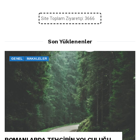
Site Toplam Ziyaretçi: 3666
Son Yüklenenler
GENEL
MAKALELER
ROMANLARDA TEHCİRİN YOLCULUĞU