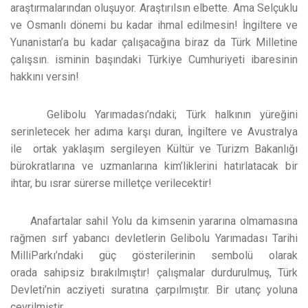
araştırmalarından oluşuyor. Araştırılsın elbette. Ama Selçuklu
ve Osmanlı dönemi bu kadar ihmal edilmesin! İngiltere ve
Yunanistan’a bu kadar çalışacağına biraz da Türk Milletine
çalışsın. isminin başındaki Türkiye Cumhuriyeti ibaresinin
hakkını versin!
Gelibolu Yarımadası’ndaki; Türk halkının yüreğini
serinletecek her adıma karşı duran, İngiltere ve Avustralya
ile ortak yaklaşım sergileyen Kültür ve Turizm Bakanlığı
bürokratlarına ve uzmanlarına kim’liklerini hatırlatacak bir
ihtar, bu ısrar sürerse milletçe verilecektir!
Anafartalar sahil Yolu da kimsenin yararına olmamasına
rağmen sırf yabancı devletlerin Gelibolu Yarımadası Tarihi
MilliParkı’ndaki güç gösterilerinin sembolü olarak
orada sahipsiz bırakılmıştır! çalışmalar durdurulmuş, Türk
Devleti’nin acziyeti suratına çarpılmıştır. Bir utanç yoluna
çevrilmiştir.