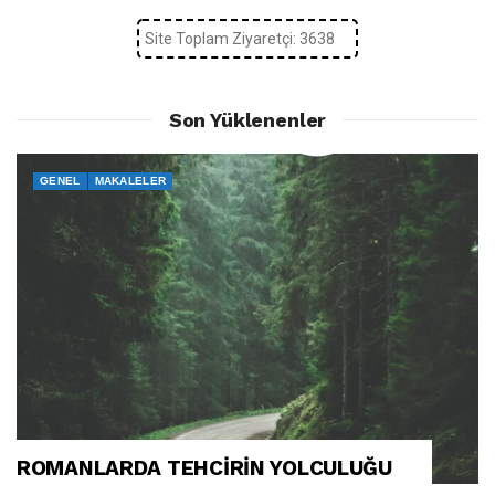
Site Toplam Ziyaretçi: 3638
Son Yüklenenler
GENEL
MAKALELER
ROMANLARDA TEHCİRİN YOLCULUĞU