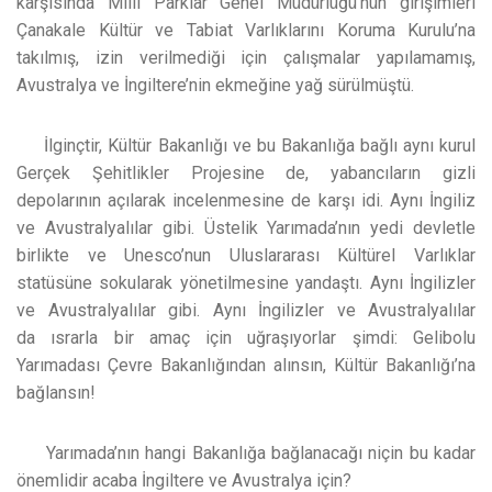
karşısında Milli Parklar Genel Müdürlüğü’nün girişimleri
Çanakale Kültür ve Tabiat Varlıklarını Koruma Kurulu’na
takılmış, izin verilmediği için çalışmalar yapılamamış,
Avustralya ve İngiltere’nin ekmeğine yağ sürülmüştü.
İlginçtir, Kültür Bakanlığı ve bu Bakanlığa bağlı aynı kurul
Gerçek Şehitlikler Projesine de, yabancıların gizli
depolarının açılarak incelenmesine de karşı idi. Aynı İngiliz
ve Avustralyalılar gibi. Üstelik Yarımada’nın yedi devletle
birlikte ve Unesco’nun Uluslararası Kültürel Varlıklar
statüsüne sokularak yönetilmesine yandaştı. Aynı İngilizler
ve Avustralyalılar gibi. Aynı İngilizler ve Avustralyalılar
da ısrarla bir amaç için uğraşıyorlar şimdi: Gelibolu
Yarımadası Çevre Bakanlığından alınsın, Kültür Bakanlığı’na
bağlansın!
Yarımada’nın hangi Bakanlığa bağlanacağı niçin bu kadar
önemlidir acaba İngiltere ve Avustralya için?