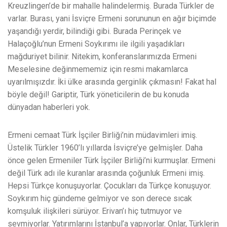
Kreuzlingen’de bir mahalle halindelermiş. Burada Türkler de
varlar. Burası, yani İsviçre Ermeni sorununun en ağır biçimde
yaşandığı yerdir, bilindiği gibi. Burada Perinçek ve
Halaçoğlu’nun Ermeni Soykırımı ile ilgili yaşadıkları
mağduriyet bilinir. Nitekim, konferanslarımızda Ermeni
Meselesine değinmememiz için resmi makamlarca
uyarılmışızdır. İki ülke arasında gerginlik çıkmasın! Fakat hal
böyle değil! Gariptir, Türk yöneticilerin de bu konuda
dünyadan haberleri yok.
Ermeni cemaat Türk İşçiler Birliği’nin müdavimleri imiş.
Üstelik Türkler 1960’lı yıllarda İsviçre’ye gelmişler. Daha
önce gelen Ermeniler Türk İşçiler Birliği’ni kurmuşlar. Ermeni
değil Türk adı ile kuranlar arasında çoğunluk Ermeni imiş.
Hepsi Türkçe konuşuyorlar. Çocukları da Türkçe konuşuyor.
Soykırım hiç gündeme gelmiyor ve son derece sıcak
komşuluk ilişkileri sürüyor. Erivan’ı hiç tutmuyor ve
sevmiyorlar. Yatırımlarını İstanbul’a yapıyorlar. Onlar, Türklerin