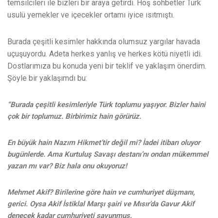
temsilcileri ile bizleri bir araya getirdi. Hoş sohbetler Türk
usulü yemekler ve içecekler ortamı iyice ısıtmıştı.
Burada çeşitli kesimler hakkında olumsuz yargılar havada
uçuşuyordu. Adeta herkes yanlış ve herkes kötü niyetli idi.
Dostlarımıza bu konuda yeni bir teklif ve yaklaşım önerdim.
Şöyle bir yaklaşımdı bu:
“Burada çeşitli kesimleriyle Türk toplumu yaşıyor. Bizler haini
çok bir toplumuz. Birbirimiz hain görürüz.
En büyük hain Nazım Hikmet’tir değil mi? İadei itibarı oluyor
bugünlerde. Ama Kurtuluş Savaşı destanı’nı ondan mükemmel
yazan mı var? Biz hala onu okuyoruz!
Mehmet Akif? Birilerine göre hain ve cumhuriyet düşmanı,
gerici. Oysa Akif İstiklal Marşı şairi ve Mısır’da Gavur Akif
denecek kadar cumhuriyeti savunmuş.