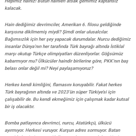
Hepimiz hainiz! Bütün hainleri atsak gemimiz kaptansız
kalacak.
Hain dediğimiz devrimciler, Amerikan 6. filosu geldiğinde
karşısına dikilmemiş miydi? Şimdi onlar ulusalcılar.
Bağımsızlık için her şey yapacak durumdalar. Nurcu dediğimiz
insanlar Dünya’nın her tarafında Türk bayrağı altında İstiklal
marşı okutup Türkçe olimpiyatları düzenliyorlar. Göğsümüz
kabarmıyor mu? Ülkücüler haindir birilerine göre, PKK’nın baş
belası onlar değil mi? Neyi paylaşamıyoruz?
Herkes kendi kimliğini, flamasını koruyabilir. Fakat herkes
Türk bayrağının altında ve 2023’ün süper Türkiye’si için
çalışabilir de. Bu kendi ekmeğimiz için çalışmak kadar kutsal
bir iş olacaktır.
Bomba patlayınca devrimci, nurcu, Atatürkçü, ülkücü
ayırmıyor. Herkesi vuruyor. Kurşun adres sormuyor. Batan