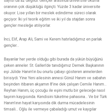
sayısı da az değildi. Gençler arasında üniversite okuma
oranının çok düşüklüğü ilginçti. Yüzde 3 kadar üniversite
okuyor. Lise yılları bir meslek edindirme süreci olarak
geçiyor. İki yıl teorik eğitim ve iki yıl da stajdan sonra
gençler mesleğe atılıyorlar.
İnci, Elif, Arap Ali, Sami ve Kerem hatırladığımız en parlak
gençler…
Bayanlar her yerde olduğu gibi burada da yükün büyüğünü
çeken anneler. St. Gallen’de tanıdığımız Dernek Başkanının
eşi Jülide Hanım’ın bu onurlu çabayı gösteren annelerden
birisiydi. Yine Yeni ailesinin annesi Gönül Hanım ve sabahın
beşinden itibaren akşamın 8’ine dek çalışan Cemile Hanım…
Reyhan Hanım, üç çocuğu ile eşini mutlu bir geleceğe nasıl
taşırım kaygısında. Kendisini tüketme pahasına… Ve bir Türk
Hanım’ının hayat karşısında dik durma mücadelesinin
timsali… Oğlu ile vermeye çabaladığı umut ve kaygılar