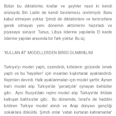
Bütün bu diktatörler, krallar ve şeyhler nasıl ki kendi
ürünüydü Bin Ladin de kendi beslemesi, üretimiydi. Bunu
kabul etmeyen yoktur. Şimdi de diktatörlere ve teröristlere
gerek olmayan yeni dönemin aktörlerini hazırladı ve
piyasaya sürüyor. Tunus, Libya liderine yapılanla El kaide
liderine yapılan arasında bir fark yoktur. Bu üç.
‘KULLAN AT’ MODELLERDEN BİRİSİ OLMAYALIM
Türkiye’yi model yaptı, özendirdi, kitlelerin gözünde örnek
yaptı ve bu ‘hayalleri’ için insanları kışkırtarak ayaklandırdı.
Rejimleri devirdi. Halk ayaklanmaları için model şarttır. Aynen
İran’ı model alıp Türkiye’de ‘şeriatçılık’ oynayan behlüller
gibi… Aynı Rusya’daki rejimi model alıp Türkiye’de ihtilale
kalkışan bahtsızlar gibi… Bu dönemde, İsrail’e de haddini
bildiren Türkiye model alındı ve Arap dünyası gençliği
sokaklara döküldü. Şimdi onlar ‘vatan kurtaran kahramanlar’