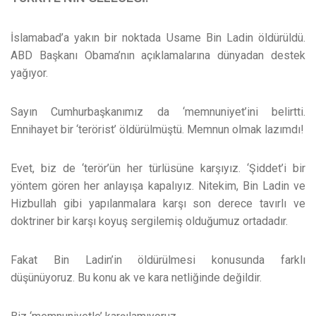
İslamabad’a yakın bir noktada Usame Bin Ladin öldürüldü.
ABD Başkanı Obama’nın açıklamalarına dünyadan destek
yağıyor.
Sayın Cumhurbaşkanımız da ‘memnuniyet’ini belirtti.
Ennihayet bir ‘terörist’ öldürülmüştü. Memnun olmak lazımdı!
Evet, biz de ‘terör’ün her türlüsüne karşıyız. ‘Şiddet’i bir
yöntem gören her anlayışa kapalıyız. Nitekim, Bin Ladin ve
Hizbullah gibi yapılanmalara karşı son derece tavırlı ve
doktriner bir karşı koyuş sergilemiş olduğumuz ortadadır.
Fakat Bin Ladin’in öldürülmesi konusunda farklı
düşünüyoruz. Bu konu ak ve kara netliğinde değildir.