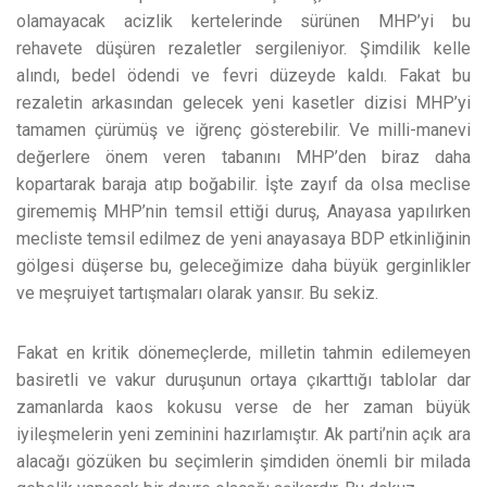
olamayacak acizlik kertelerinde sürünen MHP’yi bu
rehavete düşüren rezaletler sergileniyor. Şimdilik kelle
alındı, bedel ödendi ve fevri düzeyde kaldı. Fakat bu
rezaletin arkasından gelecek yeni kasetler dizisi MHP’yi
tamamen çürümüş ve iğrenç gösterebilir. Ve milli-manevi
değerlere önem veren tabanını MHP’den biraz daha
kopartarak baraja atıp boğabilir. İşte zayıf da olsa meclise
girememiş MHP’nin temsil ettiği duruş, Anayasa yapılırken
mecliste temsil edilmez de yeni anayasaya BDP etkinliğinin
gölgesi düşerse bu, geleceğimize daha büyük gerginlikler
ve meşruiyet tartışmaları olarak yansır. Bu sekiz.
Fakat en kritik dönemeçlerde, milletin tahmin edilemeyen
basiretli ve vakur duruşunun ortaya çıkarttığı tablolar dar
zamanlarda kaos kokusu verse de her zaman büyük
iyileşmelerin yeni zeminini hazırlamıştır. Ak parti’nin açık ara
alacağı gözüken bu seçimlerin şimdiden önemli bir milada