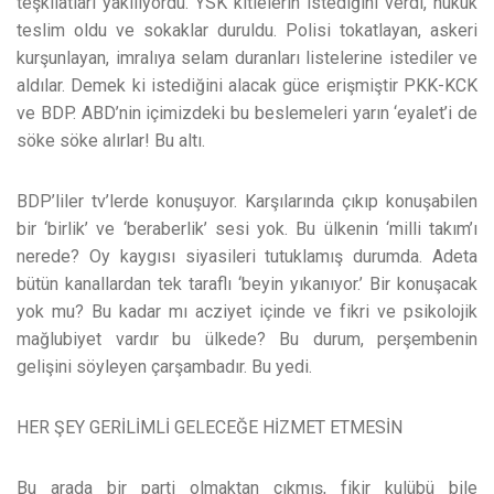
teşkilatları yakılıyordu. YSK kitlelerin istediğini verdi, hukuk
teslim oldu ve sokaklar duruldu. Polisi tokatlayan, askeri
kurşunlayan, imralıya selam duranları listelerine istediler ve
aldılar. Demek ki istediğini alacak güce erişmiştir PKK-KCK
ve BDP. ABD’nin içimizdeki bu beslemeleri yarın ‘eyalet’i de
söke söke alırlar! Bu altı.
BDP’liler tv’lerde konuşuyor. Karşılarında çıkıp konuşabilen
bir ‘birlik’ ve ‘beraberlik’ sesi yok. Bu ülkenin ‘milli takım’ı
nerede? Oy kaygısı siyasileri tutuklamış durumda. Adeta
bütün kanallardan tek taraflı ‘beyin yıkanıyor.’ Bir konuşacak
yok mu? Bu kadar mı acziyet içinde ve fikri ve psikolojik
mağlubiyet vardır bu ülkede? Bu durum, perşembenin
gelişini söyleyen çarşambadır. Bu yedi.
HER ŞEY GERİLİMLİ GELECEĞE HİZMET ETMESİN
Bu arada bir parti olmaktan çıkmış, fikir kulübü bile