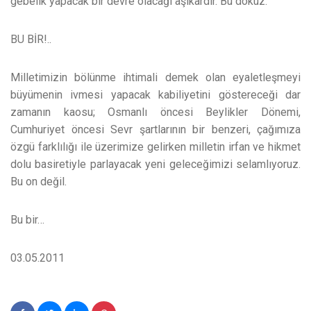
gebelik yapacak bir devre olacağı aşikardır. Bu dokuz.
BU BİR!..
Milletimizin bölünme ihtimali demek olan eyaletleşmeyi
büyümenin ivmesi yapacak kabiliyetini göstereceği dar
zamanın kaosu; Osmanlı öncesi Beylikler Dönemi,
Cumhuriyet öncesi Sevr şartlarının bir benzeri, çağımıza
özgü farklılığı ile üzerimize gelirken milletin irfan ve hikmet
dolu basiretiyle parlayacak yeni geleceğimizi selamlıyoruz.
Bu on değil.
Bu bir…
03.05.2011