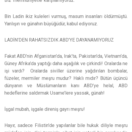
Biz ‘memnuniyetle’ karşılamıyoruz.
Bin Ladin ikiz kuleleri vurmuş, masum insanları öldürmüştü.
Yanlışın ve günahın büyüğüdür, kabul ediyoruz.
LADİN’DEN RAHATSIZDIK ABD’YE DAYANAMIYORUZ
Fakat ABD’nin Afganistan’da, Irak’ta, Pakistan’da, Vietnam’da,
Güney Afrika’da yaptığı daha aşağılık ve çirkindi! Oralarda ne
işi vardı? Oralarda siviller üzerine yağdırılan bombalar,
füzeler, mermiler meşru mudur? Haklı mıdır? Bütün üçüncü
dünyanın ve Müslümanların kanı ABD’ye helal, ABD
hedeflerine saldırmak Usame’lere yassak, günah!
İşgal mubah, işgale direniş gayrı meşru!
Hayır, sadece Filistin’de yapılanlar bile hukuk diliyle meşru