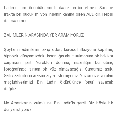
Ladin’in tüm öldürdüklerini toplasak on bin etmez. Sadece
Irak’ta bir buçuk milyon insanın kanına giren ABD’dir. Hepsi
de masumdu.
ZALİMLERİN ARASINDA YER ARAMIYORUZ
Şeytanın adımlarını takip eden, küresel illüzyona kapılmış
hipnozlu dünyamızdaki insanlığın akıl tutulmasına bir hakikat
çarpması şart. Yürekleri donmuş insanlığın bu utanç
fotoğrafında sırıtan bir yüz olmayacağız. Suratımız asık.
Galip zalimlerin arasında yer istemiyoruz. Yüzümüze vurulan
mağlubiyetimizi Bin Ladin öldürülünce ‘onur’ sayacak
değiliz.
Ne Amerika’nın zulmü, ne Bin Ladin’in şerri! Biz böyle bir
dünya istiyoruz.