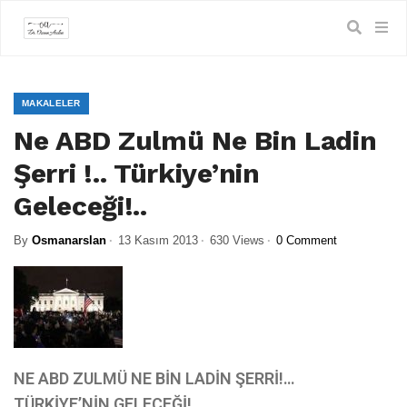
MAKALELER
Ne ABD Zulmü Ne Bin Ladin
Şerri !.. Türkiye’nin
Geleceği!..
By
Osmanarslan
13 Kasım 2013
630 Views
0 Comment
NE ABD ZULMÜ NE BİN LADİN ŞERRİ!…
TÜRKİYE’NİN GELECEĞİ!