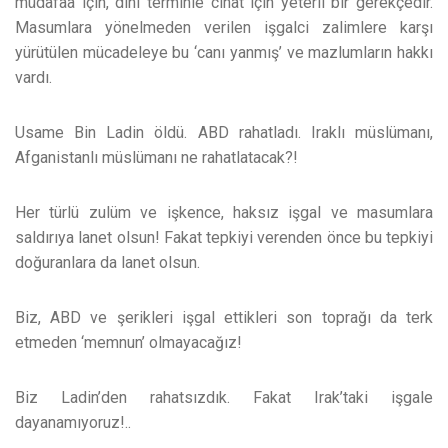
müdafaa için, dini terminle cihat için yeterli bir gerekçedir.
Masumlara yönelmeden verilen işgalci zalimlere karşı
yürütülen mücadeleye bu ‘canı yanmış’ ve mazlumların hakkı
vardı.
Usame Bin Ladin öldü. ABD rahatladı. Iraklı müslümanı,
Afganistanlı müslümanı ne rahatlatacak?!
Her türlü zulüm ve işkence, haksız işgal ve masumlara
saldırıya lanet olsun! Fakat tepkiyi verenden önce bu tepkiyi
doğuranlara da lanet olsun.
Biz, ABD ve şerikleri işgal ettikleri son toprağı da terk
etmeden ‘memnun’ olmayacağız!
Biz Ladin’den rahatsızdık. Fakat Irak’taki işgale
dayanamıyoruz!..