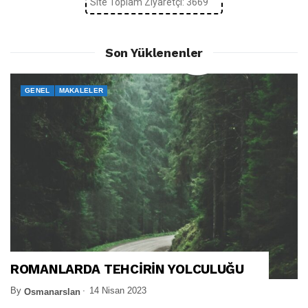
Site Toplam Ziyaretçi: 3669
Son Yüklenenler
GENEL
MAKALELER
ROMANLARDA TEHCİRİN YOLCULUĞU
By
14 Nisan 2023
Osmanarslan