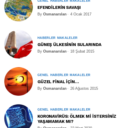
GENEL
HABERLER
MAKALELER
EFENDİLERİN SAVAŞI
By
Osmanarslan
4 Ocak 2017
HABERLER
MAKALELER
GÜNEŞ ÜLKESİNİN SULARINDA
By
Osmanarslan
18 Şubat 2015
GENEL
HABERLER
MAKALELER
GÜZEL FİNAL İÇİN…
By
Osmanarslan
26 Ağustos 2015
GENEL
HABERLER
MAKALELER
KORONAVİRÜS: ÖLMEK Mİ İSTERSİNİZ
YAŞAMAMAK MI?