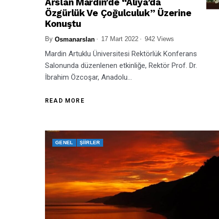
Arslan Mardin’de “Aliya’da
Özgürlük Ve Çoğulculuk” Üzerine
Konuştu
By
17 Mart 2022
942 Views
Osmanarslan
Mardin Artuklu Üniversitesi Rektörlük Konferans
Salonunda düzenlenen etkinliğe, Rektör Prof. Dr.
İbrahim Özcoşar, Anadolu...
READ MORE
GENEL
ŞIIRLER