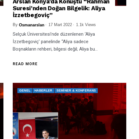
Arslan Konya’da Konuştu “Rahman
Suresi’nden Doğan Bilgelik: Aliya
İzzetbegoviç”
By
17 Mart 2022
1.1k Views
Osmanarslan
Selçuk Üniversitesi’nde düzenlenen ‘Aliya
İzzetbegoviç’ panelinde “Aliya sadece
Boşnakların rehberi, bilgesi değil; Aliya bu...
READ MORE
GENEL
HABERLER
SEMINER & KONFERANS