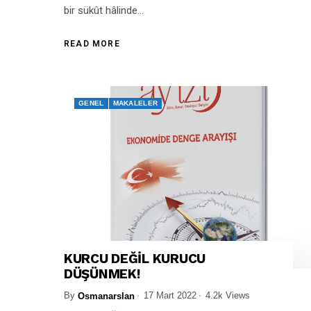
bir sükût hâlinde...
READ MORE
GENEL
MAKALELER
KURCU DEĞİL KURUCU
DÜŞÜNMEK!
By
17 Mart 2022
4.2k Views
Osmanarslan