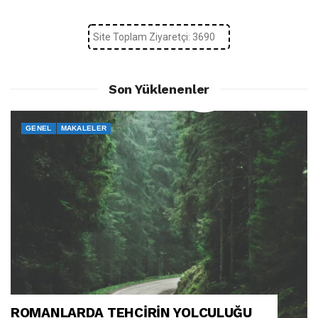
Site Toplam Ziyaretçi: 3690
Son Yüklenenler
GENEL
MAKALELER
ROMANLARDA TEHCİRİN YOLCULUĞU