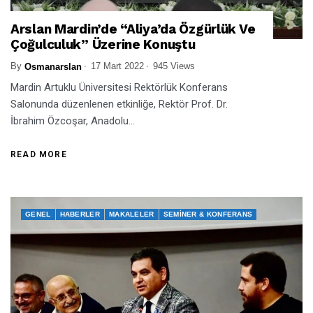
Arslan Mardin’de “Aliya’da Özgürlük Ve
Çoğulculuk” Üzerine Konuştu
By
17 Mart 2022
945 Views
Osmanarslan
Mardin Artuklu Üniversitesi Rektörlük Konferans
Salonunda düzenlenen etkinliğe, Rektör Prof. Dr.
İbrahim Özcoşar, Anadolu...
READ MORE
GENEL
HABERLER
MAKALELER
SEMINER & KONFERANS